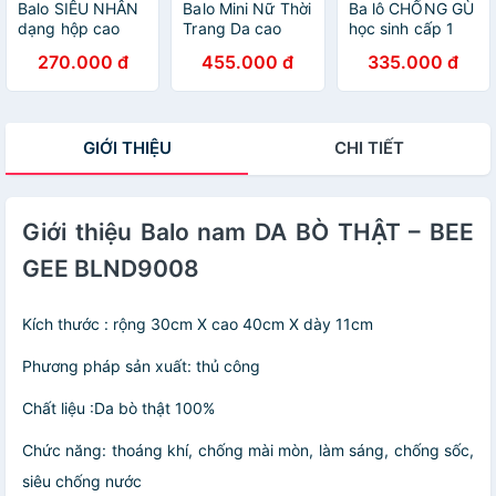
Balo SIÊU NHÂN
Balo Mini Nữ Thời
Ba lô CHỐNG GÙ
dạng hộp cao
Trang Da cao
học sinh cấp 1
cấp - cho, bé trai
cấp thời trang –
cho bé gái siêu
270.000 đ
455.000 đ
335.000 đ
đi học cấp 1
BEE GEE
đáng yêu ELSA
avenger BEEGEE
BLNN9011 (Tặng
BEEGEE HS1014
HS1015
quà ngẫu nhiên
trang trí balo)
GIỚI THIỆU
CHI TIẾT
Giới thiệu Balo nam DA BÒ THẬT – BEE
GEE BLND9008
Kích thước : rộng 30cm X cao 40cm X dày 11cm
Phương pháp sản xuất: thủ công
Chất liệu :Da bò thật 100%
Chức năng: thoáng khí, chống mài mòn, làm sáng, chống sốc,
siêu chống nước