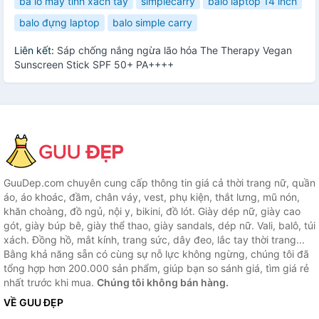
ba lô máy tính xách tay
simplecarry
balo laptop 14 inch
balo đựng laptop
balo simple carry
Liên kết:
Sáp chống nắng ngừa lão hóa The Therapy Vegan
Sunscreen Stick SPF 50+ PA++++
GuuDep.com chuyên cung cấp thông tin giá cả thời trang nữ, quần
áo, áo khoác, đầm, chân váy, vest, phụ kiện, thắt lưng, mũ nón,
khăn choàng, đồ ngủ, nội y, bikini, đồ lót. Giày dép nữ, giày cao
gót, giày búp bê, giày thể thao, giày sandals, dép nữ. Vali, balô, túi
xách. Đồng hồ, mắt kính, trang sức, dây đeo, lắc tay thời trang...
Bằng khả năng sẵn có cùng sự nỗ lực không ngừng, chúng tôi đã
tổng hợp hơn 200.000 sản phẩm, giúp bạn so sánh giá, tìm giá rẻ
nhất trước khi mua.
Chúng tôi không bán hàng.
VỀ GUU ĐẸP