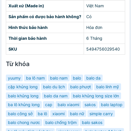
Xuất xứ (Made in)
Việt Nam
Sản phẩm có được bảo hành không?
Có
Hình thức bảo hành
Hóa đơn
Thời gian bảo hành
6 Tháng
SKU
5494756029540
Từ khóa
yuumy
ba lô nam
balo nam
balo
balo da
cặp khủng long
balo du lịch
balo phượt
balo lính mỹ
balo khủng long
balo da nam
balo khủng long size lớn
ba lô khủng long
cap
balo xiaomi
sakos
balo laptop
balo công sở
ba lô
xiaomi
balo nữ
simple carry
balo chong nươc
balo chống trộm
balo sakos