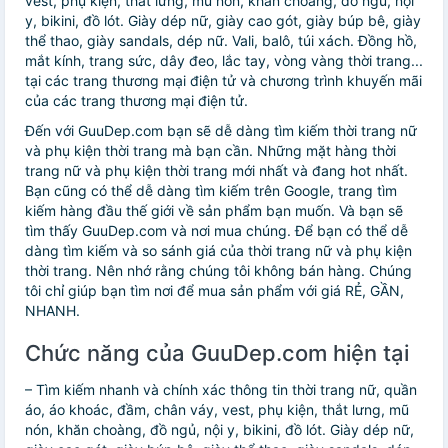
vest, phụ kiện, thắt lưng, mũ nón, khăn choàng, đồ ngủ, nội
y, bikini, đồ lót. Giày dép nữ, giày cao gót, giày búp bê, giày
thể thao, giày sandals, dép nữ. Vali, balô, túi xách. Đồng hồ,
mắt kính, trang sức, dây đeo, lắc tay, vòng vàng thời trang...
tại các trang thương mại điện tử và chương trình khuyến mãi
của các trang thương mại điện tử.
Đến với GuuDep.com bạn sẽ dễ dàng tìm kiếm thời trang nữ
và phụ kiện thời trang mà bạn cần. Những mặt hàng thời
trang nữ và phụ kiện thời trang mới nhất và đang hot nhất.
Bạn cũng có thể dễ dàng tìm kiếm trên Google, trang tìm
kiếm hàng đầu thế giới về sản phẩm bạn muốn. Và bạn sẽ
tìm thấy GuuDep.com và nơi mua chúng. Để bạn có thể dễ
dàng tìm kiếm và so sánh giá của thời trang nữ và phụ kiện
thời trang. Nên nhớ rằng chúng tôi không bán hàng. Chúng
tôi chỉ giúp bạn tìm nơi để mua sản phẩm với giá RẺ, GẦN,
NHANH.
Chức năng của GuuDep.com hiện tại
– Tìm kiếm nhanh và chính xác thông tin thời trang nữ, quần
áo, áo khoác, đầm, chân váy, vest, phụ kiện, thắt lưng, mũ
nón, khăn choàng, đồ ngủ, nội y, bikini, đồ lót. Giày dép nữ,