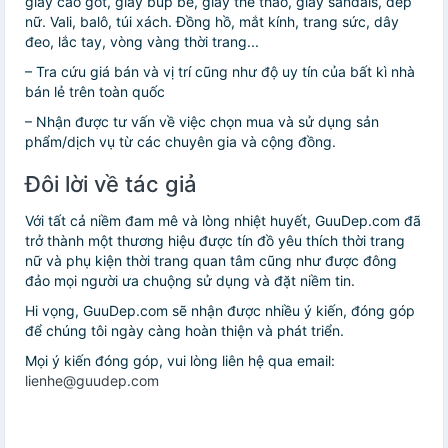
giày cao gót, giày búp bê, giày thể thao, giày sandals, dép
nữ. Vali, balô, túi xách. Đồng hồ, mắt kính, trang sức, dây
đeo, lắc tay, vòng vàng thời trang...
– Tra cứu giá bán và vị trí cũng như độ uy tín của bất kì nhà
bán lẻ trên toàn quốc
– Nhận được tư vấn về việc chọn mua và sử dụng sản
phẩm/dịch vụ từ các chuyên gia và cộng đồng.
Đôi lời về tác giả
Với tất cả niềm đam mê và lòng nhiệt huyết, GuuDep.com đã
trở thành một thương hiệu được tín đồ yêu thích thời trang
nữ và phụ kiện thời trang quan tâm cũng như được đông
đảo mọi người ưa chuộng sử dụng và đặt niềm tin.
Hi vọng, GuuDep.com sẽ nhận được nhiều ý kiến, đóng góp
để chúng tôi ngày càng hoàn thiện và phát triển.
Mọi ý kiến đóng góp, vui lòng liên hệ qua email:
lienhe@guudep.com