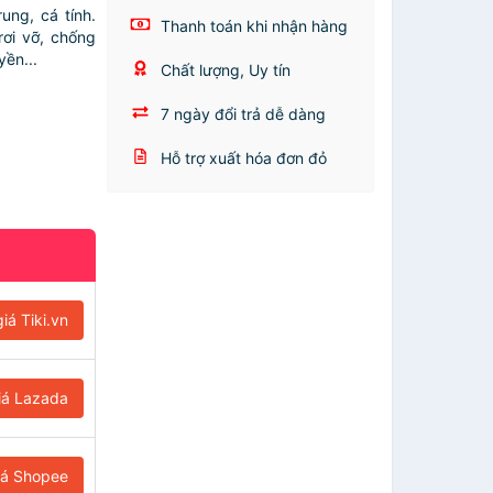
ung, cá tính.
Thanh toán khi nhận hàng
rơi vỡ, chống
yền...
Chất lượng, Uy tín
7 ngày đổi trả dễ dàng
Hỗ trợ xuất hóa đơn đỏ
iá Tiki.vn
iá Lazada
iá Shopee