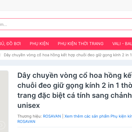
Ủ, ĐỒ BƠI
PHỤ KIỆN
PHỤ KIỆN THỜI TRANG
VALI - BA
Dây chuyền vòng cổ hoa hồng kết hợp chuỗi đeo giữ gọng kính 2 in 1 
Dây chuyền vòng cổ hoa hồng kế
chuỗi đeo giữ gọng kính 2 in 1 thờ
trang đặc biệt cá tính sang chản
unisex
Thương hiệu:
ROSAVAN
|
Xem thêm các sản phẩm Phụ kiện kí
ROSAVAN