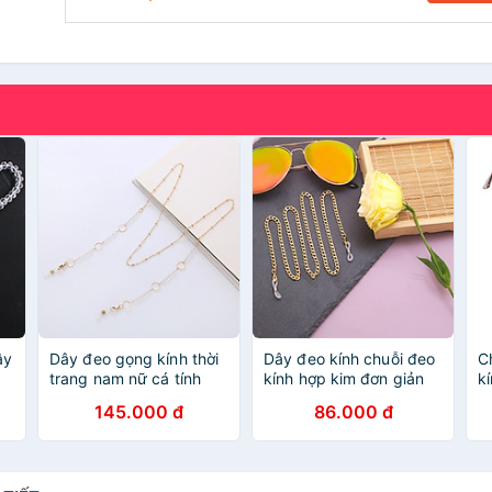
ây
Dây đeo gọng kính thời
Dây đeo kính chuỗi đeo
C
trang nam nữ cá tính
kính hợp kim đơn giản
k
mix hạt đen nhiều mẫu
cá tính
v
145.000 đ
86.000 đ
dây đeo airpod đeo tai
đ
nghe bluetooth
t