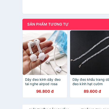
SẢN PHẨM TƯƠNG TỰ
Dây đeo kính dây đeo
Dây đeo khẩu trang d
tai nghe airpod rosa
đeo kính hạt cườm
sang chảnh cá tính
trong suốt ấn tượng
96.800 đ
89.600 đ