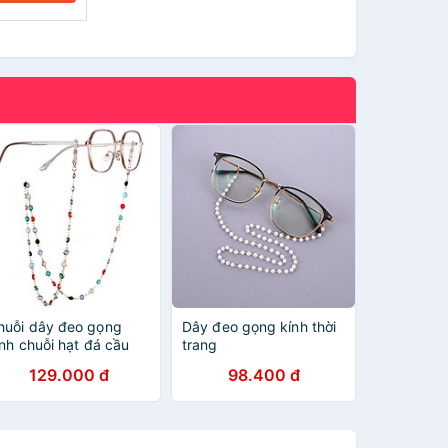
huỗi dây đeo gọng
Dây đeo gọng kính thời
ính chuỗi hạt đá cầu
trang
ồng màu sắc ấn tượng
129.000 đ
98.400 đ
ộc đáo hot fashion
rend top