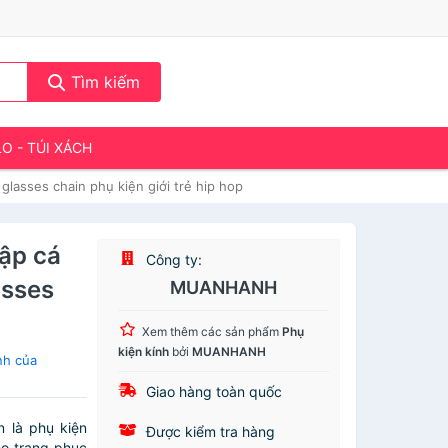
Tìm kiếm
LO - TÚI XÁCH
glasses chain phụ kiện giới trẻ hip hop
hập cá
Công ty:
asses
MUANHANH
Xem thêm các sản phẩm
Phụ
kiện kính
bởi
MUANHANH
nh của
Giao hàng toàn quốc
n là phụ kiện
Được kiểm tra hàng
ho trang phục