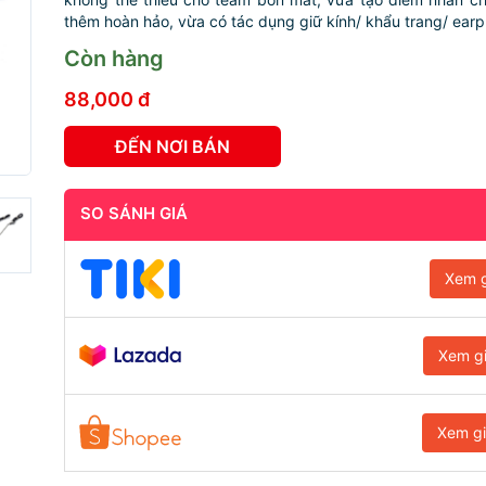
thêm hoàn hảo, vừa có tác dụng giữ kính/ khẩu trang/ earp
Còn hàng
88,000 đ
ĐẾN NƠI BÁN
SO SÁNH GIÁ
Xem g
Xem g
Xem g