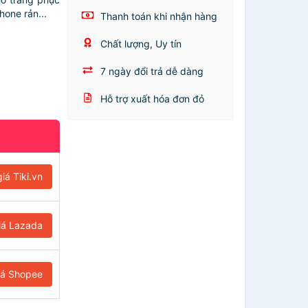
hone rản...
Thanh toán khi nhận hàng
Chất lượng, Uy tín
7 ngày đổi trả dễ dàng
Hỗ trợ xuất hóa đơn đỏ
iá Tiki.vn
iá Lazada
iá Shopee