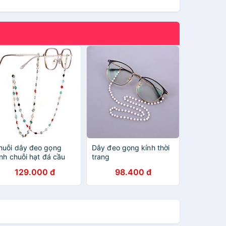
huỗi dây đeo gọng
Dây đeo gọng kính thời
ính chuỗi hạt đá cầu
trang
ồng màu sắc ấn tượng
129.000 đ
98.400 đ
ộc đáo hot fashion
rend top