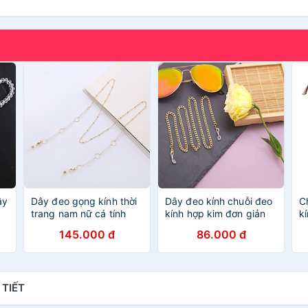
ây
Dây đeo gọng kính thời
Dây đeo kính chuỗi đeo
C
trang nam nữ cá tính
kính hợp kim đơn giản
k
mix hạt đen nhiều mẫu
cá tính
v
145.000 đ
86.000 đ
dây đeo airpod đeo tai
đ
nghe bluetooth
t
 TIẾT