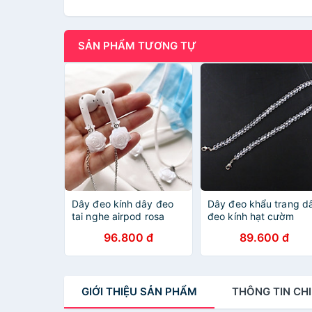
SẢN PHẨM TƯƠNG TỰ
Dây đeo kính dây đeo
Dây đeo khẩu trang d
tai nghe airpod rosa
đeo kính hạt cườm
sang chảnh cá tính
trong suốt ấn tượng
96.800 đ
89.600 đ
GIỚI THIỆU
SẢN PHẨM
THÔNG TIN
CHI