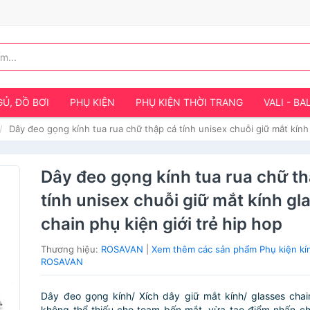
Ủ, ĐỒ BƠI
PHỤ KIỆN
PHỤ KIỆN THỜI TRANG
VALI - BA
Dây đeo gọng kính tua rua chữ thập cá tính unisex chuỗi giữ mắt kính 
Dây đeo gọng kính tua rua chữ t
tính unisex chuỗi giữ mắt kính gl
chain phụ kiện giới trẻ hip hop
Thương hiệu:
ROSAVAN
|
Xem thêm các sản phẩm Phụ kiện kí
ROSAVAN
Dây đeo gọng kính/ Xích dây giữ mắt kính/ glasses chai
không thể thiếu cho team bốn mắt, vừa tạo điểm nhấn c