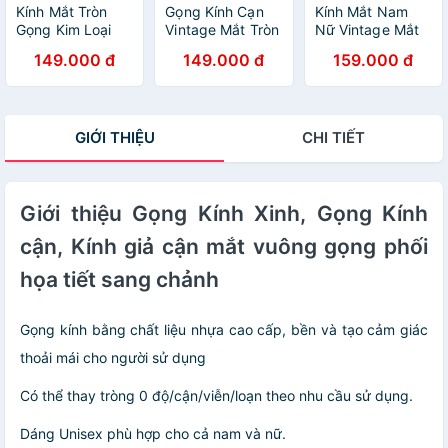
Kính Mắt Tròn
Gọng Kính Cạn
Kính Mắt Nam
Gọng Kim Loại
Vintage Mắt Tròn
Nữ Vintage Mắt
Tăm Nhẹ - Hàng
Nhỏ Gọng Kim
Tròn Nhỏ
149.000 đ
149.000 đ
159.000 đ
Cao Cấp
loại Nhẹ (Đen)
Ulzzang (Đen)
GIỚI THIỆU
CHI TIẾT
Giới thiệu Gọng Kính Xinh, Gọng Kính
cận, Kính giả cận mắt vuông gọng phối
họa tiết sang chảnh
Gọng kính bằng chất liệu nhựa cao cấp, bền và tạo cảm giác
thoải mái cho người sử dụng
Có thể thay tròng 0 độ/cận/viễn/loạn theo nhu cầu sử dụng.
Dáng Unisex phù hợp cho cả nam và nữ.