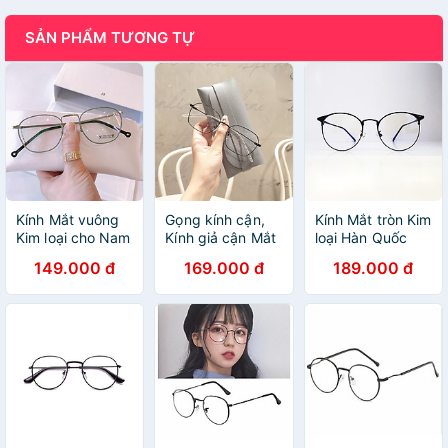
SẢN PHẨM TƯƠNG TỰ
Kính Mắt vuông
Gọng kính cận,
Kính Mắt tròn Kim
Kim loại cho Nam
Kính giả cận Mắt
loại Hàn Quốc
và Nữ - G9010
vuông tăm cho
cao cấp
149.000 đ
169.000 đ
189.000 đ
Nam và Nữ