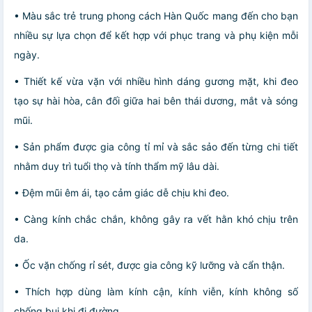
• Màu sắc trẻ trung phong cách Hàn Quốc mang đến cho bạn
nhiều sự lựa chọn để kết hợp với phục trang và phụ kiện mỗi
ngày.
• Thiết kế vừa vặn với nhiều hình dáng gương mặt, khi đeo
tạo sự hài hòa, cân đối giữa hai bên thái dương, mắt và sóng
mũi.
• Sản phẩm được gia công tỉ mỉ và sắc sảo đến từng chi tiết
nhằm duy trì tuổi thọ và tính thẩm mỹ lâu dài.
• Đệm mũi êm ái, tạo cảm giác dễ chịu khi đeo.
• Càng kính chắc chắn, không gây ra vết hằn khó chịu trên
da.
• Ốc vặn chống rỉ sét, được gia công kỹ lưỡng và cẩn thận.
• Thích hợp dùng làm kính cận, kính viễn, kính không số
chống bụi khi đi đường.