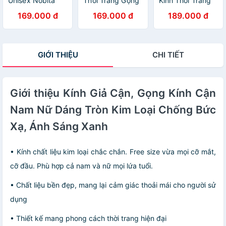
Unisex Nobita
Thời Trang Gọng
Kính Thời Trang
Thời Trang
Lõi Cốt Cao Cấp
Unisex Thời
169.000 đ
169.000 đ
189.000 đ
Trang Gọng Họa
Tiết
GIỚI THIỆU
CHI TIẾT
Giới thiệu Kính Giả Cận, Gọng Kính Cận
Nam Nữ Dáng Tròn Kim Loại Chống Bức
Xạ, Ánh Sáng Xanh
• Kính chất liệu kim loại chắc chắn. Free size vừa mọi cỡ mắt,
cỡ đầu. Phù hợp cả nam và nữ mọi lứa tuổi.
• Chất liệu bền đẹp, mang lại cảm giác thoải mái cho người sử
dụng
• Thiết kế mang phong cách thời trang hiện đại