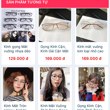
SẢN PHẨM TƯƠNG TỰ
Kính gọng Mắt
Gọng Kính Cận,
Kính mắt vuông
vuông nhựa dẻo
Kính Giả Cận Mắt
kim loại nhỏ cao
chống ánh sáng
vuông Hàn Quốc
cấp
129.000 đ
169.000 đ
169.000 đ
xanh chống lóa
gọng nhựa dẻo
uv (Nhiều size)
nhẹ
Kính Mắt Tròn
Kính Mắt Vuông
Gọng Kính Cận,