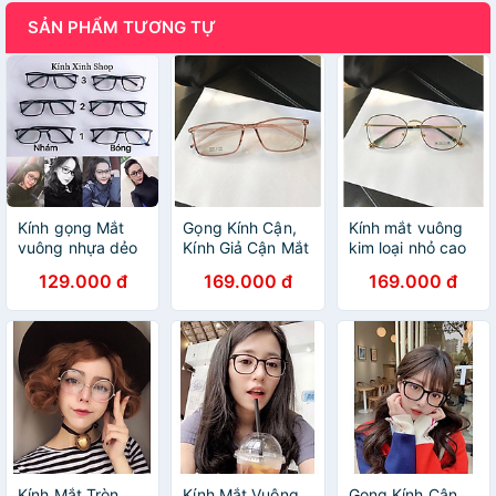
SẢN PHẨM TƯƠNG TỰ
Kính gọng Mắt
Gọng Kính Cận,
Kính mắt vuông
vuông nhựa dẻo
Kính Giả Cận Mắt
kim loại nhỏ cao
chống ánh sáng
vuông Hàn Quốc
cấp
129.000 đ
169.000 đ
169.000 đ
xanh chống lóa
gọng nhựa dẻo
uv (Nhiều size)
nhẹ
Kính Mắt Tròn
Kính Mắt Vuông
Gọng Kính Cận,