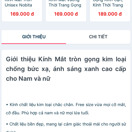
Unisex Nobita
Thời Trang Gọng
Kính Thời Trang
Thời Trang
Lõi Cốt Cao Cấp
Unisex Thời
169.000 đ
169.000 đ
189.000 đ
Trang Gọng Họa
Tiết
GIỚI THIỆU
CHI TIẾT
Giới thiệu Kính Mắt tròn gọng kim loại
chống bức xạ, ánh sáng xanh cao cấp
cho Nam và nữ
• Kính chất liệu kim loại chắc chắn. Free size vừa mọi cỡ mắt,
cỡ đầu. Phù hợp cả nam và nữ mọi lứa tuổi.
• Chất liệu bền đẹp, mang lại cảm giác thoải mái cho người sử