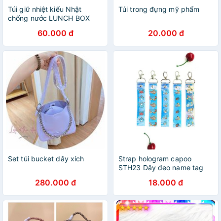
Túi giữ nhiệt kiểu Nhật
Túi trong đựng mỹ phẩm
chống nước LUNCH BOX
60.000 đ
20.000 đ
Set túi bucket dây xích
Strap hologram capoo
STH23 Dây đeo name tag
dây strap tag phản quang
280.000 đ
18.000 đ
cute kpop idol hoạt hình