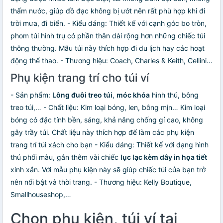
thấm nước, giúp đồ đạc không bị ướt nên rất phù hợp khi đi
trời mưa, đi biển. - Kiểu dáng: Thiết kế với cạnh góc bo tròn,
phom túi hình trụ có phần thân dài rộng hơn những chiếc túi
thông thường. Mẫu túi này thích hợp đi du lịch hay các hoạt
động thể thao. - Thương hiệu: Coach, Charles & Keith, Cellini…
Phụ kiện trang trí cho túi ví
- Sản phẩm:
Lông đuôi treo túi
,
móc khóa
hình thú, bông
treo túi,… - Chất liệu: Kim loại bóng, len, bông mịn… Kim loại
bóng có đặc tính bền, sáng, khả năng chống gỉ cao, không
gây trầy túi. Chất liệu này thích hợp để làm các phụ kiện
trang trí túi xách cho bạn - Kiểu dáng: Thiết kế với dạng hình
thú phối màu, gắn thêm vài chiếc
lục lạc kèm dây in họa tiết
xinh xắn. Với mẫu phụ kiện này sẽ giúp chiếc túi của bạn trở
nên nổi bật và thời trang. - Thương hiệu: Kelly Boutique,
Smallhouseshop,…
Chọn phụ kiện, túi ví tại