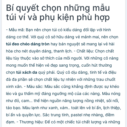
Bí quyết chọn những mẫu
túi ví và phụ kiện phù hợp
- Mẫu mã: Bạn nên chọn túi có kiểu dáng đối lập với hình
dáng cơ thể. Với quý cô sở hữu dáng vẻ mảnh mai, nên chọn
túi đeo chéo dáng tròn
hay bán nguyệt sẽ mang lại vẻ hài
hòa cho nét duyên dáng, thanh lịch. - Chất liệu: Chọn chất
liệu tùy thuộc vào sở thích của mỗi người. Với những cô nàng
mong muốn thể hiện vẻ đẹp sang trọng, cuốn hút thường
chọn
túi xách da
quý phái. Quý cô dịu dàng, tinh tế và điệu
đà đa phần sẽ chọn chất liệu tự nhiên với những trau chuốt
xinh xắn. - Màu sắc: Màu sắc cũng khẳng định được sự khéo
léo và gu thẩm mỹ đáng ngưỡng mộ của các nàng. Màu nóng
như đỏ, cam… thể hiện nguồn năng lượng nồng nhiệt, sôi nổi,
táo bạo. Màu lạnh như xanh, xám.. toát lên vẻ bí ẩn, lịch thiệp,
bí ẩn và quyền lực. Sắc trung tính, pastel nhẹ nhàng, điềm
đạm. - Thương hiệu: Để có một chiếc túi chất lượng và những