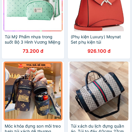
Túi Mỹ Phẩm nhựa trong
(Phụ kiện Luxury) Moynat
suốt Bộ 3 Hình Vương Miệng
Set phụ kiện túi
DM3 Shalla
73.200 đ
926.100 đ
Móc khóa đựng son môi treo
Túi xách du lịch đựng quần
balo túi xách dễ thương
áo, Túi to đáy 40cmx 27cm