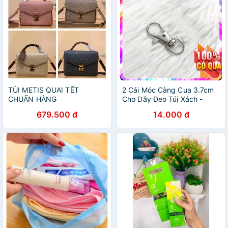
TÚI METIS QUAI TẾT
2 Cái Móc Càng Cua 3.7cm
CHUẨN HÀNG
Cho Dây Đeo Túi Xách -
LoanTay
679.500 đ
14.000 đ