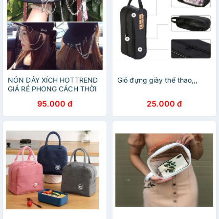
NÓN DÂY XÍCH HOTTREND
Giỏ đựng giày thể thao,,,
GIÁ RẺ PHONG CÁCH THỜI
TRANG CÁ TÍNH, ĐƯỜNG
95.000 đ
25.000 đ
PHỐ STREETWEAR