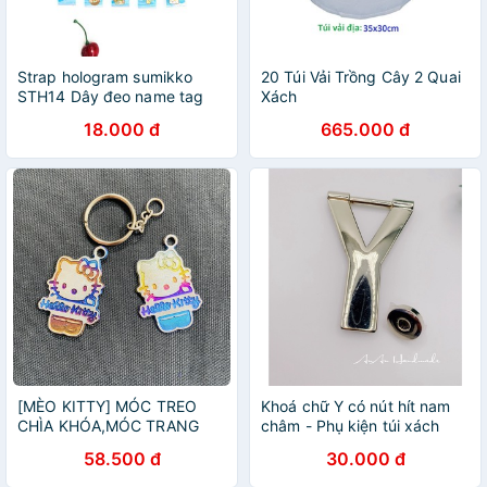
Strap hologram sumikko
20 Túi Vải Trồng Cây 2 Quai
STH14 Dây đeo name tag
Xách
dây strap tag phản quang
18.000 đ
665.000 đ
cute kpop idol hoạt hình
[MÈO KITTY] MÓC TREO
Khoá chữ Y có nút hít nam
CHÌA KHÓA,MÓC TRANG
châm - Phụ kiện túi xách
TRÍ CHÌA KHÓA TITAN MÈO
handmade
58.500 đ
30.000 đ
KITTY LẠ MẮT SIÊU CUTE