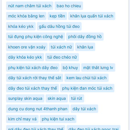
nút nam châm túi xách
bao ho chieu
móc khóa bằng len
kẹp tiền
khăn lụa quấn túi xách
khóa kéo ykk
gấu dâu hồng túi đeo
túi đựng phụ kiện công nghệ
phôi dây đồng hồ
khoen ore vặn xoáy
túi xách nữ
khăn lụa
dây khóa kéo ykk
túi đeo chéo nữ
phụ kiện túi xách dây đeo
bộ khuy
mặt thắt lưng lv
dây túi xách rời thay thế sắt
kem lau chùi túi xách
dây đeo túi xách thay thế
phụ kiện đan móc túi xách
sunplay skin aqua
skin aqua
túi rút
dung cu dong nut 4thanh phan
dây túi xách
kim chỉ may vá
phụ kiện tui xach
sợi dây đeo túi xách thay thế
dây đeo túi xách ngọc trai