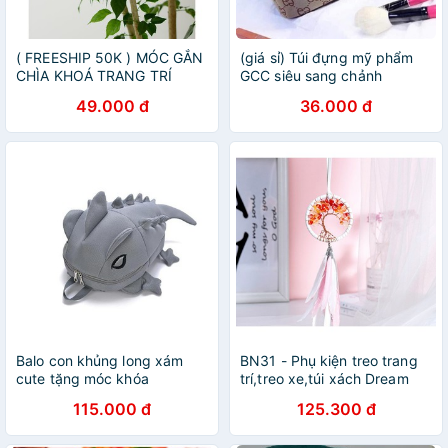
( FREESHIP 50K ) MÓC GẮN
(giá sỉ) Túi đựng mỹ phẩm
CHÌA KHOÁ TRANG TRÍ
GCC siêu sang chảnh
BALO TÚI XÁCH BEE GEE
49.000 đ
36.000 đ
NGỰA ( SIÊU XINH )
Balo con khủng long xám
BN31 - Phụ kiện treo trang
cute tặng móc khóa
trí,treo xe,túi xách Dream
Catcher W44
115.000 đ
125.300 đ