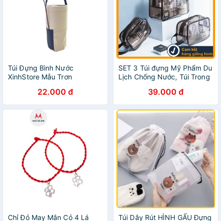
Túi Đựng Bình Nước
SET 3 Túi đựng Mỹ Phẩm Du
XinhStore Mẫu Trơn
Lịch Chống Nước, Túi Trong
Suốt 3 Kích Cỡ Khác Nhau
22.000 đ
39.000 đ
Chỉ Đỏ May Mắn Cỏ 4 Lá
Túi Dây Rút HÌNH GẤU Đựng