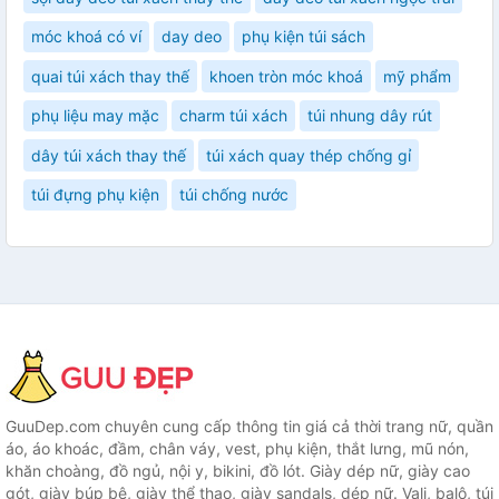
móc khoá có ví
day deo
phụ kiện túi sách
quai túi xách thay thế
khoen tròn móc khoá
mỹ phẩm
phụ liệu may mặc
charm túi xách
túi nhung dây rút
dây túi xách thay thế
túi xách quay thép chống gỉ
túi đựng phụ kiện
túi chống nước
GuuDep.com chuyên cung cấp thông tin giá cả thời trang nữ, quần
áo, áo khoác, đầm, chân váy, vest, phụ kiện, thắt lưng, mũ nón,
khăn choàng, đồ ngủ, nội y, bikini, đồ lót. Giày dép nữ, giày cao
gót, giày búp bê, giày thể thao, giày sandals, dép nữ. Vali, balô, túi