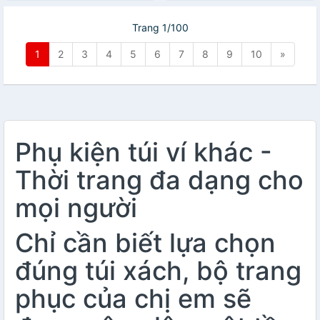
Trang 1/100
1
2
3
4
5
6
7
8
9
10
»
Phụ kiện túi ví khác -
Thời trang đa dạng cho
mọi người
Chỉ cần biết lựa chọn
đúng túi xách, bộ trang
phục của chị em sẽ