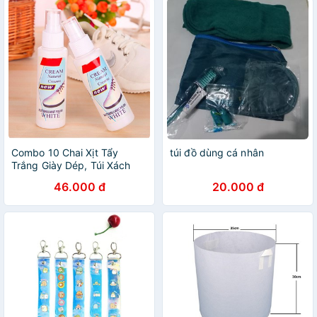
Combo 10 Chai Xịt Tẩy
túi đồ dùng cá nhân
Trắng Giày Dép, Túi Xách
Sạch Sẽ Nhanh Gọn Và Tiện
46.000 đ
20.000 đ
Lợi