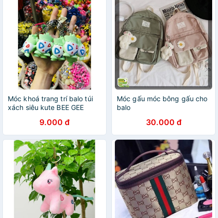
Móc khoá trang trí balo túi
Móc gấu móc bông gấu cho
xách siêu kute BEE GEE
balo
9.000 đ
30.000 đ