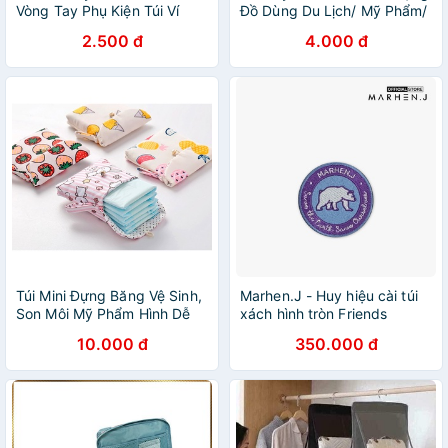
Vòng Tay Phụ Kiện Túi Ví
Đồ Dùng Du Lịch/ Mỹ Phẩm/
Mang Lại May Mắn Tài Lộc
Đồ Dùng Cá Nhân Chống
2.500 đ
4.000 đ
TK03
Thấm Nước.(16x20cm)
Túi Mini Đựng Băng Vệ Sinh,
Marhen.J - Huy hiệu cài túi
Son Môi Mỹ Phẩm Hình Dễ
xách hình tròn Friends
Thương
Wappen MJ21DWAPTF-PB
10.000 đ
350.000 đ