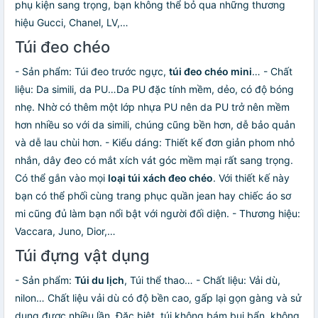
phụ kiện sang trọng, bạn không thể bỏ qua những thương
hiệu Gucci, Chanel, LV,…
Túi đeo chéo
- Sản phẩm: Túi đeo trước ngực,
túi đeo chéo mini
… - Chất
liệu: Da simili, da PU…Da PU đặc tính mềm, dẻo, có độ bóng
nhẹ. Nhờ có thêm một lớp nhựa PU nên da PU trở nên mềm
hơn nhiều so với da simili, chúng cũng bền hơn, dễ bảo quản
và dễ lau chùi hơn. - Kiểu dáng: Thiết kế đơn giản phom nhỏ
nhắn, dây đeo có mắt xích vát góc mềm mại rất sang trọng.
Có thể gắn vào mọi
loại túi xách đeo chéo
. Với thiết kế này
bạn có thể phối cùng trang phục quần jean hay chiếc áo sơ
mi cũng đủ làm bạn nổi bật với người đối diện. - Thương hiệu:
Vaccara, Juno, Dior,…
Túi đựng vật dụng
- Sản phẩm:
Túi du lịch
, Túi thể thao… - Chất liệu: Vải dù,
nilon… Chất liệu vải dù có độ bền cao, gấp lại gọn gàng và sử
dụng được nhiều lần. Đặc biệt, túi không bám bụi bẩn, không