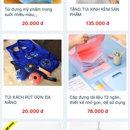
Túi đựng mỹ phẫm trong
TẶNG TÚI XINH KÈM SẢN
suốt nhiều màu,,,
PHẨM
20.000 đ
135.000 đ
TÚI XÁCH RÚT GỌN ĐA
Cặp đựng tài liệu 13 ngăn,
NĂNG
thiết kế nhỏ gọn, dễ sử dụng
và mang đi mọi nơi
20.000 đ
78.000 đ