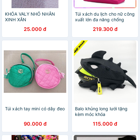
KHÓA VALY NHỎ NHẮN
Túi xách du lịch cho nữ công
XINH XẮN
xuất lớn đa năng chống
thắm nước thời trang hàn
25.000 đ
219.300 đ
quốc cao cấp Shalla tặng
móc khóa đáng yêu
Túi xách tay mini có dây đeo
Balo khủng long lưới tặng
kèm móc khóa
90.000 đ
115.000 đ