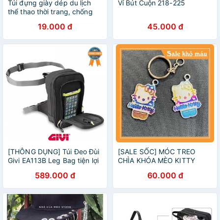
Túi đựng giày dép du lịch
Ví Bút Cuộn 218-225
thể thao thời trang, chống
bụi bẩn, đi du lịch tiện lợi,
19.000 đ
45.000 đ
mềm, thoáng khí, không
thấm nước
[THÔNG DỤNG] Túi Đeo Đùi
[SALE SỐC] MÓC TREO
Givi EA113B Leg Bag tiện lợi
CHÌA KHÓA MÈO KITTY
giúp bạn đựng giấy tờ, tiền,
SIÊU CUTE, SIÊU ĐỘC
589.000 đ
60.000 đ
ví, phụ kiện, tài liệu quan
trọng