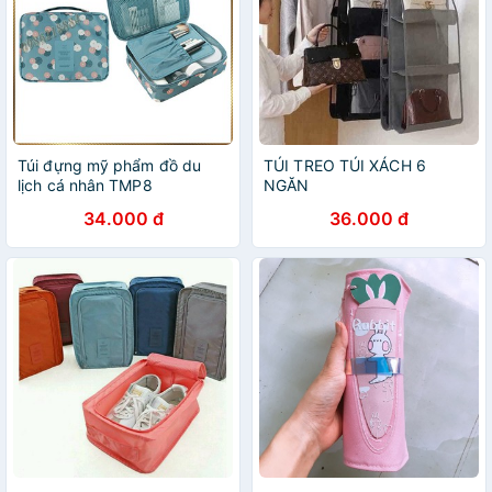
Túi đựng mỹ phẩm đồ du
TÚI TREO TÚI XÁCH 6
lịch cá nhân TMP8
NGĂN
34.000 đ
36.000 đ