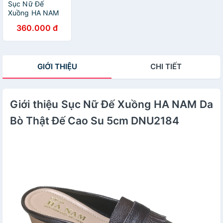
Sục Nữ Đế
Xuồng HA NAM
Da Bò Thật Đế
360.000 đ
Cao Su 5cm
DNU2184
GIỚI THIỆU
CHI TIẾT
Giới thiệu Sục Nữ Đế Xuồng HA NAM Da
Bò Thật Đế Cao Su 5cm DNU2184