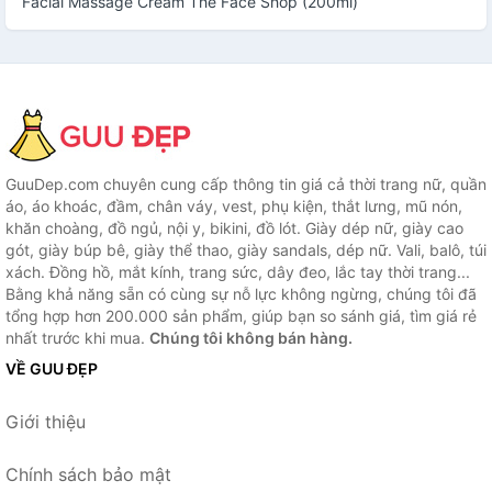
Facial Massage Cream The Face Shop (200ml)
GuuDep.com chuyên cung cấp thông tin giá cả thời trang nữ, quần
áo, áo khoác, đầm, chân váy, vest, phụ kiện, thắt lưng, mũ nón,
khăn choàng, đồ ngủ, nội y, bikini, đồ lót. Giày dép nữ, giày cao
gót, giày búp bê, giày thể thao, giày sandals, dép nữ. Vali, balô, túi
xách. Đồng hồ, mắt kính, trang sức, dây đeo, lắc tay thời trang...
Bằng khả năng sẵn có cùng sự nỗ lực không ngừng, chúng tôi đã
tổng hợp hơn 200.000 sản phẩm, giúp bạn so sánh giá, tìm giá rẻ
nhất trước khi mua.
Chúng tôi không bán hàng.
VỀ GUU ĐẸP
Giới thiệu
Chính sách bảo mật