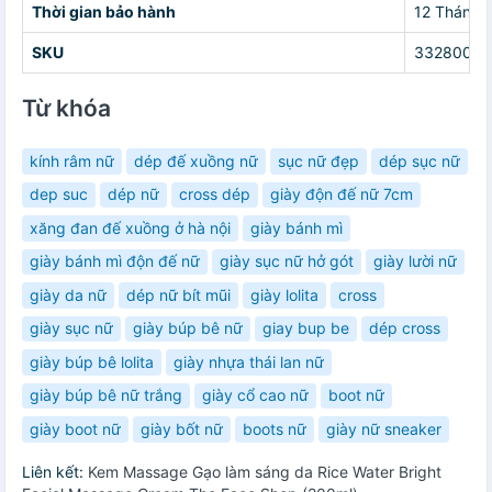
Thời gian bảo hành
12 Tháng
SKU
3328004
Từ khóa
kính râm nữ
dép đế xuồng nữ
sục nữ đẹp
dép sục nữ
dep suc
dép nữ
cross dép
giày độn đế nữ 7cm
xăng đan đế xuồng ở hà nội
giày bánh mì
giày bánh mì độn đế nữ
giày sục nữ hở gót
giày lười nữ
giày da nữ
dép nữ bít mũi
giày lolita
cross
giày sục nữ
giày búp bê nữ
giay bup be
dép cross
giày búp bê lolita
giày nhựa thái lan nữ
giày búp bê nữ trắng
giày cổ cao nữ
boot nữ
giày boot nữ
giày bốt nữ
boots nữ
giày nữ sneaker
Liên kết:
Kem Massage Gạo làm sáng da Rice Water Bright