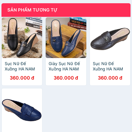
SẢN PHẨM TƯƠNG TỰ
Sục Nữ Đế
Giày Sục Nữ Đế
Sục Nữ Đế
Xuồng HA NAM
Xuồng HA NAM
Xuồng HA NAM
Da Bò Thật Đế
Da Bò Thật Đế
Da Bò Thật Đế
360.000 đ
360.000 đ
360.000 đ
Cao Su 5cm
Cao Su 5cm
Cao Su 5cm
DNU2185
DNU2183
DNU2185