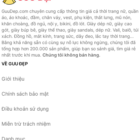
GuuDep.com chuyên cung cấp thông tin giá cả thời trang nữ, quần
áo, áo khoác, đầm, chân váy, vest, phụ kiện, thắt lưng, mũ nón,
khăn choàng, đồ ngủ, nội y, bikini, đồ lót. Giày dép nữ, giày cao
gót, giày búp bê, giày thể thao, giày sandals, dép nữ. Vali, balô, túi
xách. Đồng hồ, mắt kính, trang sức, dây đeo, lắc tay thời trang...
Bằng khả năng sẵn có cùng sự nỗ lực không ngừng, chúng tôi đã
tổng hợp hơn 200.000 sản phẩm, giúp bạn so sánh giá, tìm giá rẻ
nhất trước khi mua.
Chúng tôi không bán hàng.
VỀ GUU ĐẸP
Giới thiệu
Chính sách bảo mật
Điều khoản sử dụng
Miễn trừ trách nhiệm
Danh mục