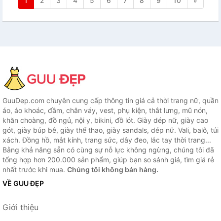
1
2
3
4
5
6
7
8
9
10
»
GuuDep.com chuyên cung cấp thông tin giá cả thời trang nữ, quần
áo, áo khoác, đầm, chân váy, vest, phụ kiện, thắt lưng, mũ nón,
khăn choàng, đồ ngủ, nội y, bikini, đồ lót. Giày dép nữ, giày cao
gót, giày búp bê, giày thể thao, giày sandals, dép nữ. Vali, balô, túi
xách. Đồng hồ, mắt kính, trang sức, dây đeo, lắc tay thời trang...
Bằng khả năng sẵn có cùng sự nỗ lực không ngừng, chúng tôi đã
tổng hợp hơn 200.000 sản phẩm, giúp bạn so sánh giá, tìm giá rẻ
nhất trước khi mua.
Chúng tôi không bán hàng.
VỀ GUU ĐẸP
Giới thiệu