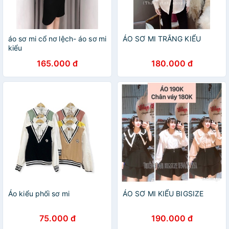
áo sơ mi cổ nơ lệch- áo sơ mi
ÁO SƠ MI TRẮNG KIỂU
kiểu
165.000 đ
180.000 đ
Áo kiểu phối sơ mi
ÁO SƠ MI KIỂU BIGSIZE
75.000 đ
190.000 đ