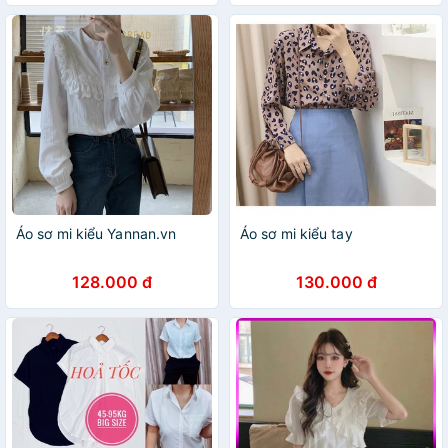
Áo sơ mi kiểu Yannan.vn
Áo sơ mi kiểu tay
128.000 đ
130.000 đ