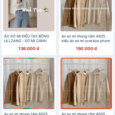
ÁO SƠ MI KIỂU TAY BỒNG
áo sơ mi nhung tăm AS05 ,
ULLZANG - SƠ MI CÁNH
kiểu áo sơ mi oversize phom
TIÊN SM05
thụng 1hittop
136.000 đ
190.000 đ
áo sơ mi nhung tăm AS05 ,
áo sơ mi nhung tăm AS05 ,