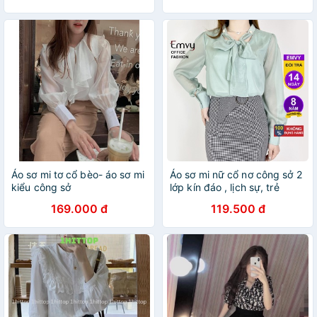
Áo sơ mi tơ cổ bèo- áo sơ mi
Áo sơ mi nữ cổ nơ công sở 2
kiểu công sở
lớp kín đáo , lịch sự, trẻ
trung , thích hợp mặc sơ vin
169.000 đ
119.500 đ
EMVY- H3