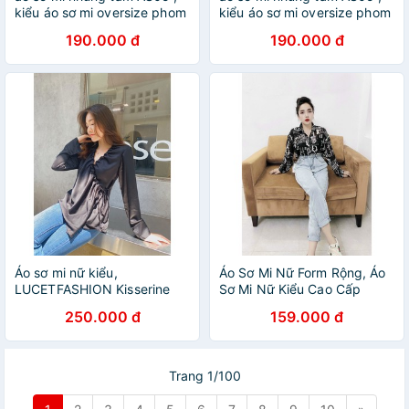
kiểu áo sơ mi oversize phom
kiểu áo sơ mi oversize phom
thụng
thụng aosomicongsothietke
190.000 đ
190.000 đ
chuyensiquanaonugiare
Áo sơ mi nữ kiểu,
Áo Sơ Mi Nữ Form Rộng, Áo
LUCETFASHION Kisserine
Sơ Mi Nữ Kiểu Cao Cấp
Shirt, áo sơ mi nữ dài tay
NT172
250.000 đ
159.000 đ
Trang 1/100