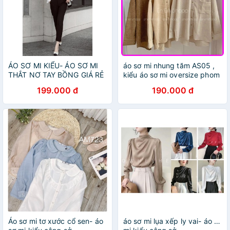
ÁO SƠ MI KIỂU- ÁO SƠ MI
áo sơ mi nhung tăm AS05 ,
THẮT NƠ TAY BỒNG GIÁ RẺ
kiểu áo sơ mi oversize phom
thụng
199.000 đ
190.000 đ
Áo sơ mi tơ xước cổ sen- áo
áo sơ mi lụa xếp ly vai- áo sơ