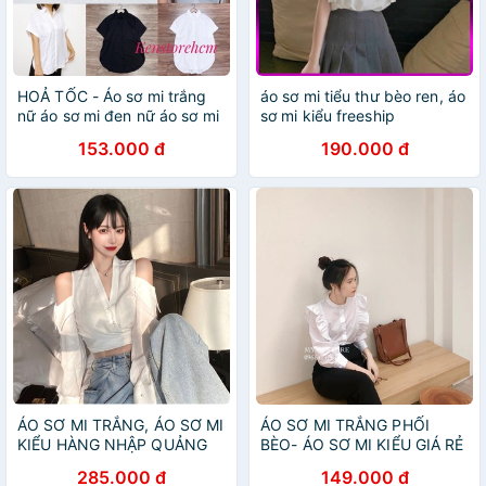
HOẢ TỐC - Áo sơ mi trắng
áo sơ mi tiểu thư bèo ren, áo
nữ áo sơ mi đen nữ áo sơ mi
sơ mi kiểu freeship
kiểu
153.000 đ
190.000 đ
ÁO SƠ MI TRẮNG, ÁO SƠ MI
ÁO SƠ MI TRẮNG PHỐI
KIỂU HÀNG NHẬP QUẢNG
BÈO- ÁO SƠ MI KIỂU GIÁ RẺ
CHÂU
285.000 đ
149.000 đ