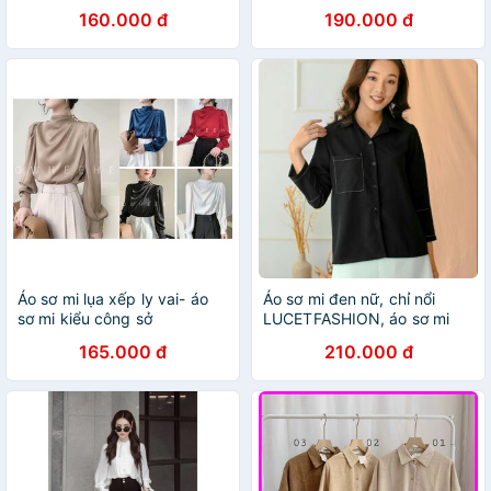
thụng
160.000 đ
190.000 đ
Áo sơ mi lụa xếp ly vai- áo
Áo sơ mi đen nữ, chỉ nổi
sơ mi kiểu công sở
LUCETFASHION, áo sơ mi
kiểu nữ
165.000 đ
210.000 đ