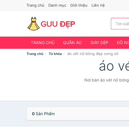
Trang chủ
Danh mục
Giới thiệu
Liên hệ
TRANG CHỦ
QUẦN ÁO
GIÀY DÉP
ĐỒ NG
áo vét nữ bóng đẹp cong sở
Trang chủ
Từ khóa
áo v
Nơi bán áo vét nữ bóng
0
Sản Phẩm