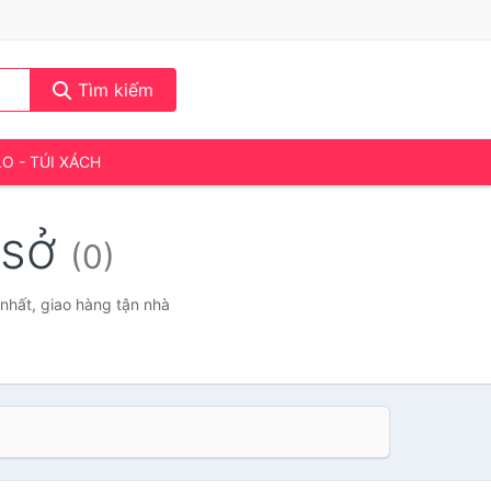
Tìm kiếm
LO - TÚI XÁCH
 sở
(0)
nhất, giao hàng tận nhà