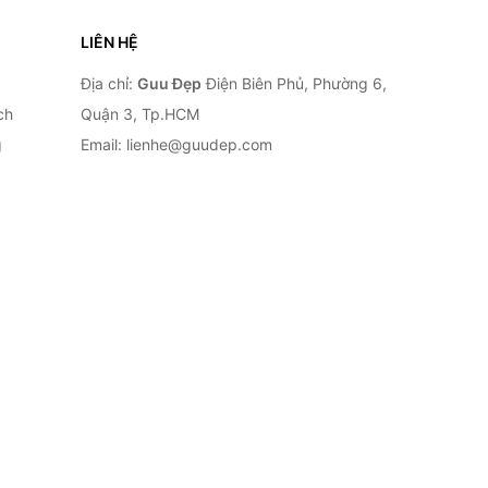
LIÊN HỆ
Địa chỉ:
Guu Đẹp
Điện Biên Phủ, Phường 6,
ch
Quận 3, Tp.HCM
g
Email: lienhe@guudep.com