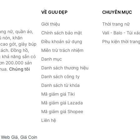
VỀ GUU ĐẸP
CHUYÊN MỤC
Giới thiệu
Thời trang nữ
ang nữ, quần áo,
Chính sách bảo mật
Vali - Balo - Túi xá
ũ nón, khăn
Điều khoản sử dụng
Phụ kiện thời tran
y cao gót, giày búp
 xách. Đồng hồ,
Miễn trừ trách nhiệm
ng khả năng sẵn có
Danh mục
hơn 200.000 sản
Danh sách thương hiệu
 mua.
Chúng tôi
Danh sách công ty
Danh sách từ khóa
Mã giảm giá Tiki
Mã giảm giá Lazada
Mã giảm giá Shopee
Liên hệ
,
Web Giá
,
Giá Coin