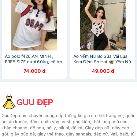
Áo polo f426,AN MINH ,
Áo Yếm Nữ Bò Sữa Vải Lụa
FREE SIZE dưới 60kg, cổ bo
Kèm Đệm So Hot 🦋 Yếm Nữ
dệt tay lỡ, so hot
2 Dây Bò Sữa Có Mút Ngực
74.000 đ
49.000 đ
Siêu Xinh
GuuDep.com chuyên cung cấp thông tin giá cả thời trang nữ, quần
áo, áo khoác, đầm, chân váy, vest, phụ kiện, thắt lưng, mũ nón,
khăn choàng, đồ ngủ, nội y, bikini, đồ lót. Giày dép nữ, giày cao
gót, giày búp bê, giày thể thao, giày sandals, dép nữ. Vali, balô, túi