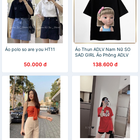
Áo polo so are you HT11
Áo Thun ADLV Nam Nữ SO
SAD GIRL Áo Phông ADLV
SO SAD GIRL Form Rộng
50.000 đ
138.600 đ
(M54-55)