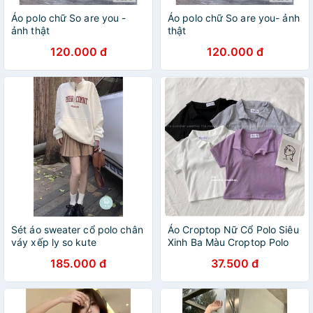
Áo polo chữ So are you -
Áo polo chữ So are you- ảnh
ảnh thật
thật
120.000 đ
120.000 đ
Sét áo sweater cổ polo chân
Áo Croptop Nữ Cổ Polo Siêu
váy xếp ly so kute
Xinh Ba Màu Croptop Polo
basic nữ So Hot
185.000 đ
37.500 đ