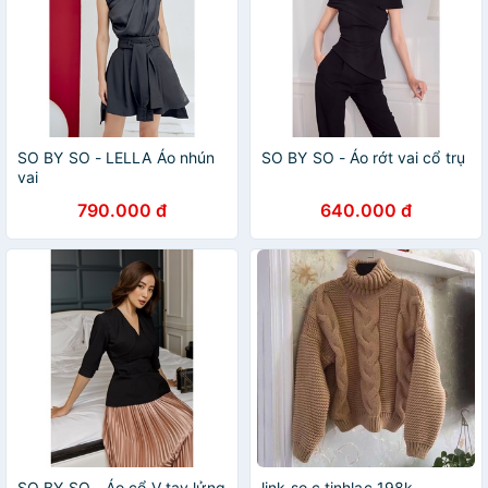
SO BY SO - LELLA Áo nhún
SO BY SO - Áo rớt vai cổ trụ
vai
790.000 đ
640.000 đ
SO BY SO - Áo cổ V tay lửng
link so c tinhlac 198k