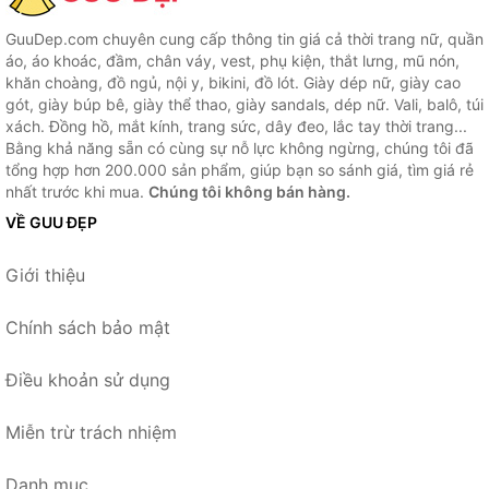
GuuDep.com chuyên cung cấp thông tin giá cả thời trang nữ, quần
áo, áo khoác, đầm, chân váy, vest, phụ kiện, thắt lưng, mũ nón,
khăn choàng, đồ ngủ, nội y, bikini, đồ lót. Giày dép nữ, giày cao
gót, giày búp bê, giày thể thao, giày sandals, dép nữ. Vali, balô, túi
xách. Đồng hồ, mắt kính, trang sức, dây đeo, lắc tay thời trang...
Bằng khả năng sẵn có cùng sự nỗ lực không ngừng, chúng tôi đã
tổng hợp hơn 200.000 sản phẩm, giúp bạn so sánh giá, tìm giá rẻ
nhất trước khi mua.
Chúng tôi không bán hàng.
VỀ GUU ĐẸP
Giới thiệu
Chính sách bảo mật
Điều khoản sử dụng
Miễn trừ trách nhiệm
Danh mục