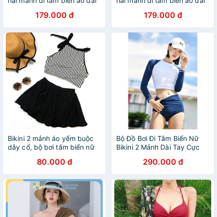
hai mảnh đi tắm biển áo dài
hai mảnh đi tắm biển áo dài
tay kèm váy giấu bụng che
tay kèm váy giấu bụng che
179.000 đ
179.000 đ
nắng - B.29
nắng - B.29
Bikini 2 mảnh áo yếm buộc
Bộ Đồ Bơi Đi Tắm Biển Nữ
dây cổ, bộ bơi tắm biển nữ
Bikini 2 Mảnh Dài Tay Cực
váy xòe Bikini191
HOT - Hàng Chính Hãng
80.000 đ
290.000 đ