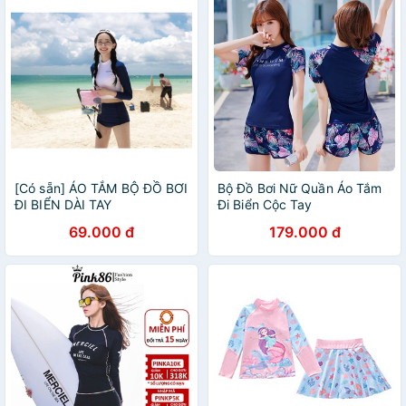
[Có sẵn] ÁO TẮM BỘ ĐỒ BƠI
Bộ Đồ Bơi Nữ Quần Áo Tắm
ĐI BIỂN DÀI TAY
Đi Biển Cộc Tay
69.000 đ
179.000 đ