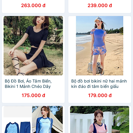
biển bán chạy 2020 - đồ
short) - BK-112i
263.000 đ
239.000 đ
bơi/áo tắm/đồ bơi nữ/đồ bơi
đẹp/đồ tắm biển
Bộ Đồ Bơi, Áo Tắm Biển,
Bộ đồ bơi bikini nữ hai mảnh
Bikini 1 Mảnh Chéo Dây
kín đáo đi tắm biển giấu
SAVVY Mẫu Đẹp Hàn Quốc
bụng - B.28
175.000 đ
179.000 đ