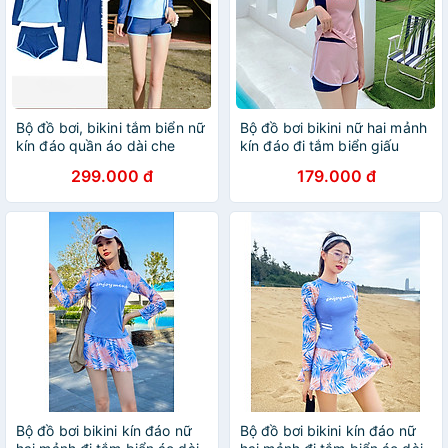
Bộ đồ bơi, bikini tắm biển nữ
Bộ đồ bơi bikini nữ hai mảnh
kín đáo quần áo dài che
kín đáo đi tắm biển giấu
nắng - B.38
bụng - B.40
299.000 đ
179.000 đ
Bộ đồ bơi bikini kín đáo nữ
Bộ đồ bơi bikini kín đáo nữ