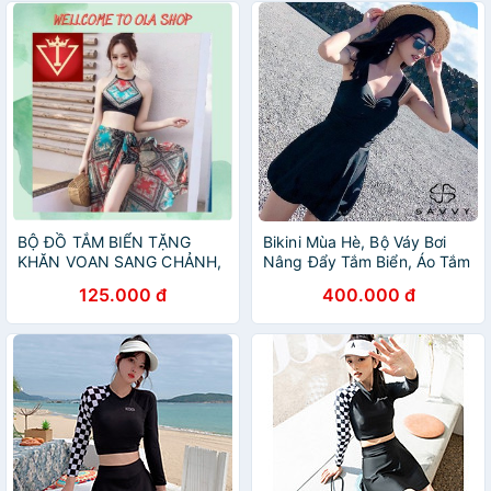
BỘ ĐỒ TẮM BIỂN TẶNG
Bikini Mùa Hè, Bộ Váy Bơi
KHĂN VOAN SANG CHẢNH,
Nâng Đẩy Tắm Biển, Áo Tắm
QUÝ PHÁI - 006GYM9X
Liền Nhún SAVVY SHOP
125.000 đ
400.000 đ