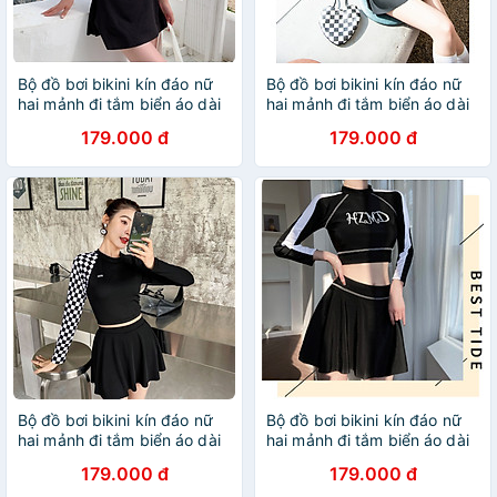
Bộ đồ bơi bikini kín đáo nữ
Bộ đồ bơi bikini kín đáo nữ
hai mảnh đi tắm biển áo dài
hai mảnh đi tắm biển áo dài
tay kèm váy - B34
tay kèm váy - B34
179.000 đ
179.000 đ
Bộ đồ bơi bikini kín đáo nữ
Bộ đồ bơi bikini kín đáo nữ
hai mảnh đi tắm biển áo dài
hai mảnh đi tắm biển áo dài
tay kèm váy - B34
tay kèm váy - BB
179.000 đ
179.000 đ