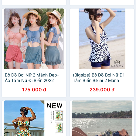
Bộ Đồ Bơi Nữ 2 Mảnh Đẹp-
(Bigsize) Bộ Đồ Bơi Nữ Đi
Áo Tắm Nữ Đi Biển 2022
Tắm Biển Bikini 2 Mảnh
(T005)
SAVVY Hoa Bông
175.000 đ
239.000 đ