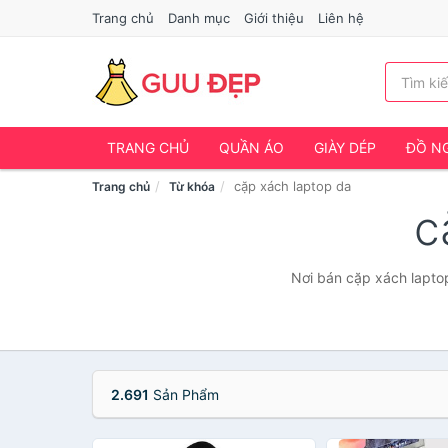
Trang chủ
Danh mục
Giới thiệu
Liên hệ
TRANG CHỦ
QUẦN ÁO
GIÀY DÉP
ĐỒ NG
cặp xách laptop da
Trang chủ
Từ khóa
c
Nơi bán cặp xách laptop
2.691
Sản Phẩm