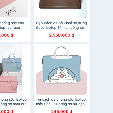
chống sốc cho
Cặp xách da bò khoá số đựng
top, surface
được laptop 14 inch công sở
m gấu bông
MDANNA
.000 đ
2.950.000 đ
chống sốc laptop
Túi xách da chống sốc laptop
 công sở nam nữ
máy tính , túi công sở nữ cặp
 đựng laptop
đựng laptop cute dễ thương
.000 đ
245.000 đ