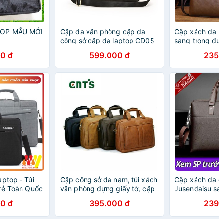
TOP MẪU MỚI
Cặp da văn phòng cặp da
Cặp xách da 
công sở cặp da laptop CD05
sang trọng đ
thatchatstore
inch
0 đ
599.000 đ
235
aptop - Túi
Cặp công sở da nam, túi xách
Cặp xách da
 rẻ Toàn Quốc
văn phòng đựng giấy tờ, cặp
Jusendaisu s
đựng laptop HQ14
Laptop 14 in
0 đ
395.000 đ
239