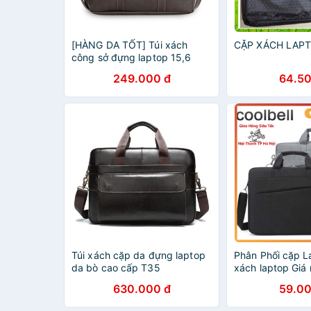
[HÀNG DA TỐT] Túi xách
CẶP XÁCH LAP
công sở đựng laptop 15,6
inch, cặp laptop da cao cấp
249.000 đ
64.50
Túi xách cặp da đựng laptop
Phân Phối cặp L
da bò cao cấp T35
xách laptop Giá
38.5x26x7cm (Nâu-Đen)
Cặp coolbell
630.000 đ
59.00