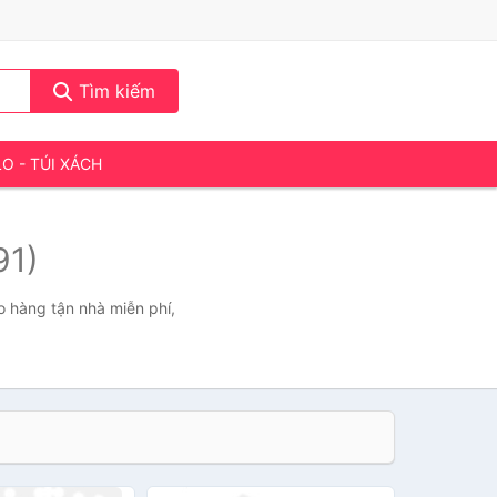
Tìm kiếm
LO - TÚI XÁCH
91)
o hàng tận nhà miễn phí,