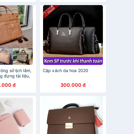
ng sở lịch lãm,
Cặp xách da hoa 2020
 đựng tài liệu,
g laptop HQ18
.000 đ
300.000 đ