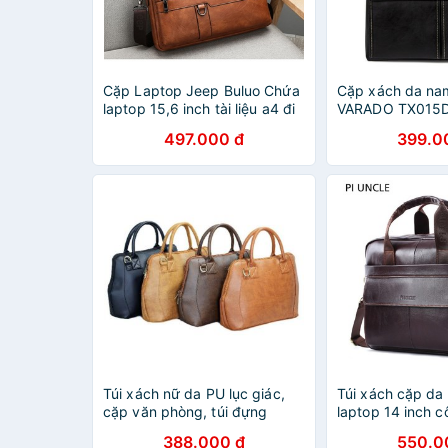
Cặp Laptop Jeep Buluo Chứa
Cặp xách da na
laptop 15,6 inch tài liệu a4 đi
VARADO TX015D
làm Cặp Da Laptop Tuxa
đựng Laptop 14 
497.000 đ
399.0
Túi xách nữ da PU lục giác,
Túi xách cặp da
cặp văn phòng, túi đựng
laptop 14 inch 
laptop TX34
39x28x11cm (N
388.000 đ
550.0