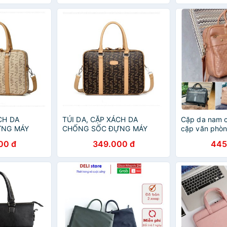
CH DA
TÚI DA, CẶP XÁCH DA
Cặp da nam cô
ỰNG MÁY
CHỐNG SỐC ĐỰNG MÁY
cặp văn phòng
, LAPTOP
TÍNH, MACBOOK, LAPTOP
túi xách đựn
00 đ
349.000 đ
445
I
CÓ DÂY ĐEO VAI