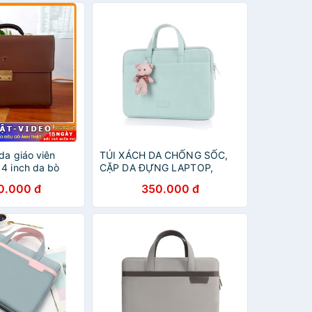
da giáo viên
TÚI XÁCH DA CHỐNG SỐC,
14 inch da bò
CẶP DA ĐỰNG LAPTOP,
ANNA
MACBOOK, SURFACE MÀU
0.000 đ
350.000 đ
XANH BẠC HÀ