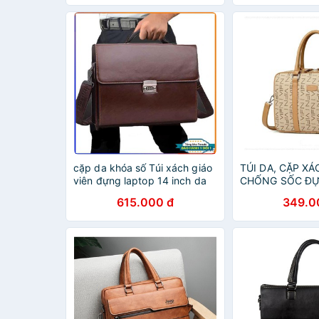
cặp da khóa số Túi xách giáo
TÚI DA, CẶP XÁ
viên đựng laptop 14 inch da
CHỐNG SỐC Đ
bò công sở
TÍNH, MACBOOK
615.000 đ
349.0
CÓ DÂY ĐEO VA