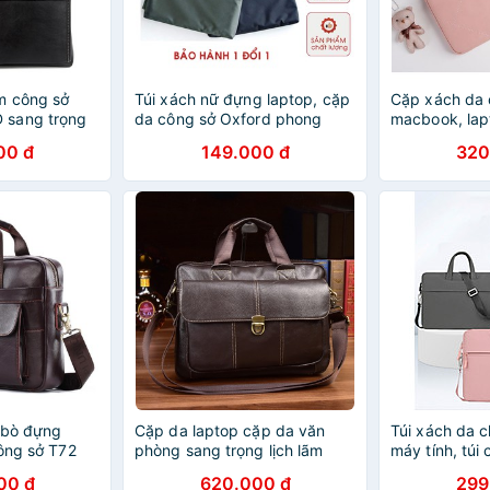
m công sở
Túi xách nữ đựng laptop, cặp
Cặp xách da 
 sang trọng
da công sở Oxford phong
macbook, lap
inch
cách Hàn Quốc
cute tặng kè
00 đ
149.000 đ
320
 bò đựng
Cặp da laptop cặp da văn
Túi xách da 
công sở T72
phòng sang trọng lịch lãm
máy tính, túi
âu)
CD01 thatchatstore
đeo chéo cặp
00 đ
620.000 đ
299