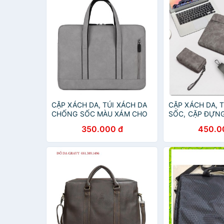
CẶP XÁCH DA, TÚI XÁCH DA
CẶP XÁCH DA, 
CHỐNG SỐC MÀU XÁM CHO
SỐC, CẶP ĐỰN
MÁY TÍNH, MACBOOK,
LAPTOP, SURFA
350.000 đ
450.0
LAPTOP
CHỐNG NƯỚC