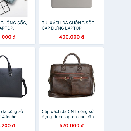
A CHỐNG SỐC,
TÚI XÁCH DA CHỐNG SỐC,
APTOP,
CẶP ĐỰNG LAPTOP,
ÁY TÍNH
MACBOOK, MÁY TÍNH
.000 đ
400.000 đ
C
CHỐNG NƯỚC
p da công sở
Cặp xách da CNT công sở
14 inches
đựng được laptop cao cấp
cấp
HQ07 nâu
.200 đ
520.000 đ