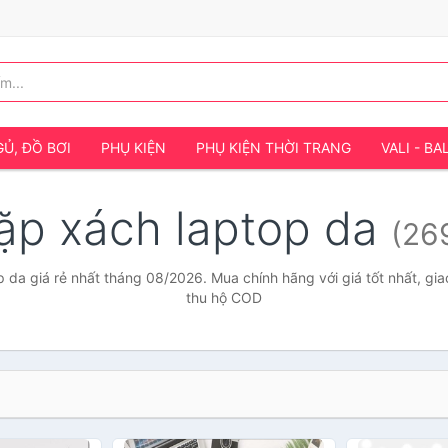
Ủ, ĐỒ BƠI
PHỤ KIỆN
PHỤ KIỆN THỜI TRANG
VALI - BA
ặp xách laptop da
(26
 da giá rẻ nhất tháng 08/2026. Mua chính hãng với giá tốt nhất, gia
thu hộ COD