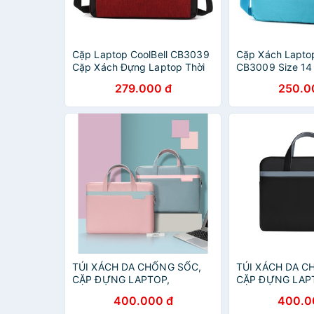
Cặp Laptop CoolBell CB3039
Cặp Xách Laptop
Cặp Xách Đựng Laptop Thời
CB3009 Size 14
Trang Chính Hãng Giá Rẻ
Xách Đựng Lapt
279.000 đ
250.0
Cao Cấp GIÁ SỈ
TÚI XÁCH DA CHỐNG SỐC,
TÚI XÁCH DA C
CẶP ĐỰNG LAPTOP,
CẶP ĐỰNG LAP
MACBOOK, MÁY TÍNH
MACBOOK, MÁY
400.000 đ
400.0
CHỐNG NƯỚC
CHỐNG NƯỚC