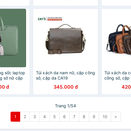
ng sốc laptop
Túi xách da nam nữ, cặp công
Túi xách da c
ng sở nữ cặp
sở, cặp da CA19
công sở, cặp
e dễ thương
00 đ
345.000 đ
420
Trang 1/54
1
2
3
4
5
6
7
8
9
10
»