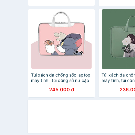
Túi xách da chống sốc laptop
Túi xách da chố
máy tính , túi công sở nữ cặp
máy tính, túi cô
đựng laptop cute dễ thương
đựng laptop cut
245.000 đ
236.0