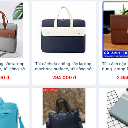
ng sốc laptop
Túi xách da chống sốc laptop
Túi xách cặp 
, túi công sở
macbook surface, túi công sở
đựng laptop 
g laptop
nam nữ cặp đựng laptop
công sở MD
00 đ
294.000 đ
2.95