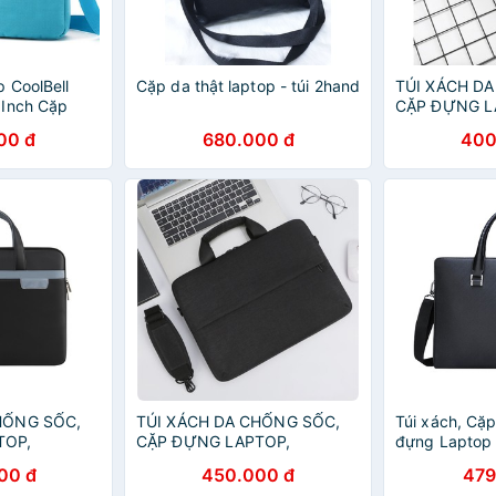
 CoolBell
Cặp da thật laptop - túi 2hand
TÚI XÁCH D
 Inch Cặp
CẶP ĐỰNG L
op Thời Trang
MACBOOK, M
00 đ
680.000 đ
400
CHỐNG NƯỚ
HỐNG SỐC,
TÚI XÁCH DA CHỐNG SỐC,
Túi xách, Cặ
TOP,
CẶP ĐỰNG LAPTOP,
đựng Laptop 
 TÍNH
MACBOOK, MÁY TÍNH
FEIDKA cao 
00 đ
450.000 đ
479
CHỐNG NƯỚC