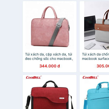
Túi xách da, cặp xách da, túi
Túi xách da chố
đeo chống sốc cho macbook,
macbook surface
laptop, surface có dây đeo
nam nữ cặp đựn
344.000 đ
305.0
vai