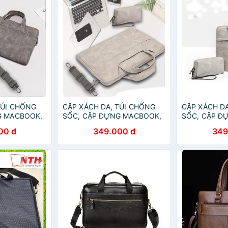
TÚI CHỐNG
CẶP XÁCH DA, TÚI CHỐNG
CẶP XÁCH D
G MACBOOK,
SỐC, CẶP ĐỰNG MACBOOK,
SỐC, CẶP Đ
CE SIÊU
LAPTOP, SURFACE SIÊU
LAPTOP, SUR
00 đ
349.000 đ
349
CHỐNG NƯỚC
CHỐNG NƯỚ