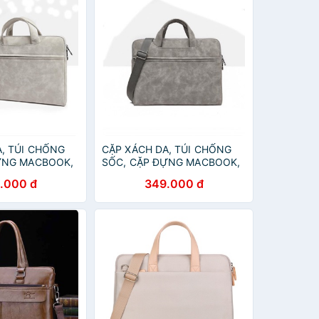
A, TÚI CHỐNG
CẶP XÁCH DA, TÚI CHỐNG
ỰNG MACBOOK,
SỐC, CẶP ĐỰNG MACBOOK,
FACE SIÊU
LAPTOP, SURFACE SIÊU
.000 đ
349.000 đ
C
CHỐNG NƯỚC