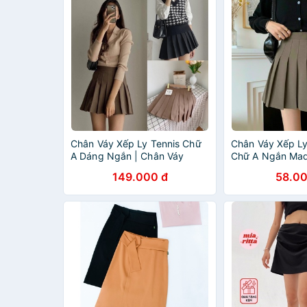
Chân Váy Xếp Ly Tennis Chữ
Chân Váy Xếp Ly
A Dáng Ngắn | Chân Váy
Chữ A Ngắn Made
Ngắn Chữ A xếp ly Hàn Quốc
Chân Váy Xếp Li
149.000 đ
58.00
| FM Style 211225001