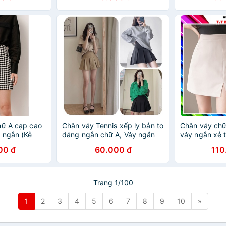
hữ A cạp cao
Chân váy Tennis xếp ly bản to
Chân váy chữ
g ngắn (Kẻ
dáng ngắn chữ A, Váy ngắn
váy ngắn xẻ 
22B20006TK
nữ lưng siêu cao phong cách
cách công sở
00 đ
60.000 đ
110
Hàn Quốc
Trang 1/100
1
2
3
4
5
6
7
8
9
10
»