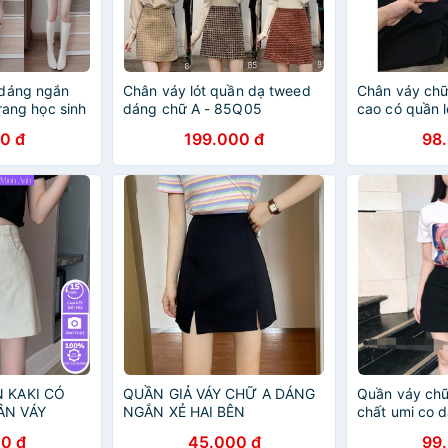
 dáng ngắn
Chân váy lót quần dạ tweed
Chân váy chữ
trang học sinh
dáng chữ A - 85Q05
cao có quần l
0 đ
199.000 đ
98
 KAKI CÓ
QUẦN GIẢ VÁY CHỮ A DÁNG
Quần váy ch
ÂN VÁY
NGẮN XẺ HAI BÊN
chất umi co 
ẤT KAKI CO
0 đ
45.000 đ
99