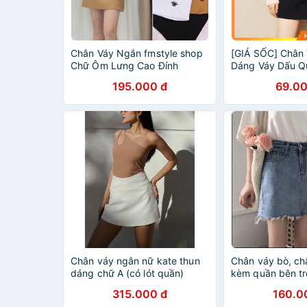
Chân Váy Ngắn fmstyle shop
[GIÁ SỐC] Chân
Chữ Ôm Lưng Cao Đính
Dáng Váy Dấu Q
Charm Chân Váy Ngẵn Chữ A
195.000 đ
69.00
Dáng Công Sở 220331031
Chân váy ngắn nữ kate thun
Chân váy bò, ch
dáng chữ A (có lót quần)
kèm quần bên t
Lenny – Narcotics
chữ A
315.000 đ
160.0