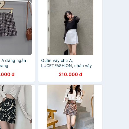
 A dáng ngắn
Quần váy chữ A,
trang
LUCETFASHION, chân váy
ngắn
.000 đ
210.000 đ