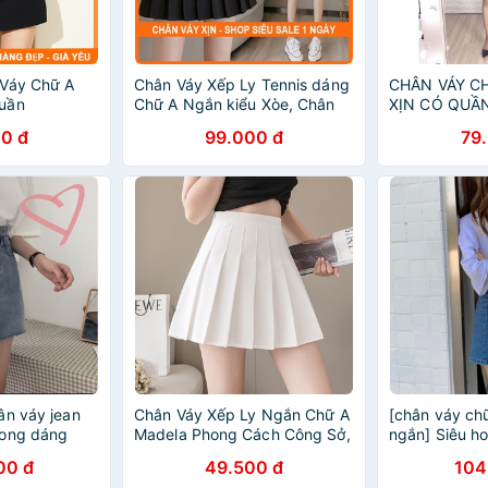
 Váy Chữ A
Chân Váy Xếp Ly Tennis dáng
CHÂN VÁY C
uần
Chữ A Ngắn kiểu Xòe, Chân
XỊN CÓ QUẦ
Váy Xếp Li Tennis Chữ A Công
VÁY A NGẮN
0 đ
99.000 đ
79
Sở - có quần trong không lộ
BANAMO FAS
ân váy jean
Chân Váy Xếp Ly Ngắn Chữ A
[chân váy ch
rong dáng
Madela Phong Cách Công Sở,
ngắn] Siêu ho
Chân Váy Tennis Xếp Li Chữ A
quần trong )
00 đ
49.500 đ
104
lưng cao