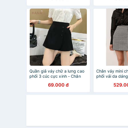
Quần giả váy chữ a lưng cao
Chân váy mini c
phối 3 cúc cực xinh - Chân
phối vải da dán
váy chữ a ngắn đen co giãn
ô)_MONOTALK 
69.000 đ
529.0