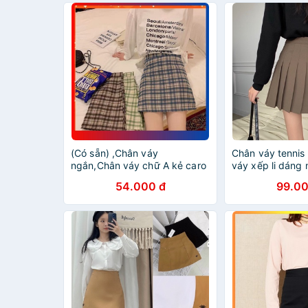
(Có sẵn) ,Chân váy
Chân váy tennis 
ngắn,Chân váy chữ A kẻ caro
váy xếp li dáng
G203
dày dặn đứng f
54.000 đ
99.00