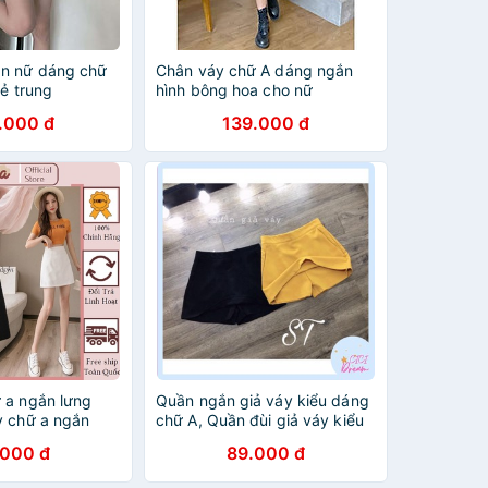
n nữ dáng chữ
Chân váy chữ A dáng ngắn
rẻ trung
hình bông hoa cho nữ
.000 đ
139.000 đ
 a ngắn lưng
Quần ngắn giả váy kiểu dáng
y chữ a ngắn
chữ A, Quần đùi giả váy kiểu
ng động vải
dáng chữ A ngắn siêu xinh
.000 đ
89.000 đ
a Shore M207