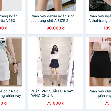
 dáng ngắn
Chân váy denim ngắn lưng
Chân váy ngắ
itta V960
cao dáng chữ A SIZE S
A thời trang t
00 đ
90.000 đ
139
xẻ chữ A Có
CHÂN VÁY QUẦN GIẢ VÁY
Chân váy chữ
áng chân váy
DÁNG CHỮ A
cao, quần vá
kiểu dáng nă
0 đ
75.000 đ
75
tuyết mưa Mi