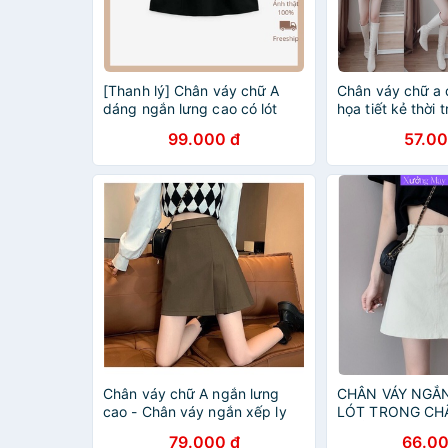
[Thanh lý] Chân váy chữ A
Chân váy chữ a
dáng ngắn lưng cao có lót
họa tiết kẻ thời 
quần FINANCY VT02
công sở
99.000 đ
57.00
Chân váy chữ A ngắn lưng
CHÂN VÁY NGẮN
cao - Chân váy ngắn xếp ly
LÓT TRONG CH
sườn cá tính có quần trong
NGẮN CHỮ A CH
79.000 đ
66.00
GIÃN SIÊU HOT