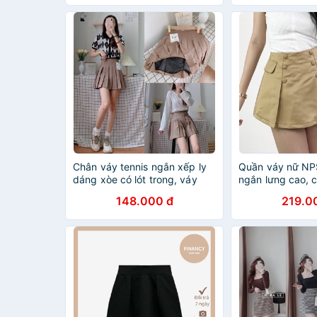
Chân váy tennis ngắn xếp ly
Quần váy nữ N
dáng xòe có lót trong, váy
ngắn lưng cao, 
chữ A thời trang nữ
a lót quần cạp
148.000 đ
219.0