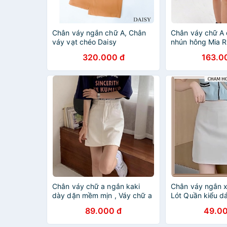
Chân váy ngắn chữ A, Chân
Chân váy chữ A
váy vạt chéo Daisy
nhún hông Mia R
320.000 đ
163.0
Chân váy chữ a ngắn kaki
Chân váy ngắn 
dày dặn mềm mịn , Váy chữ a
Lót Quần kiểu d
ngắn vải kaki
công sở
89.000 đ
49.00