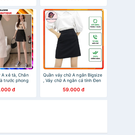
 A xẻ tà, Chân
Quần váy chữ A ngắn Bigsize
tà trước phong
, Váy chữ A ngắn cá tính Đen
+ Be + Tím + Vàng
.000 đ
59.000 đ