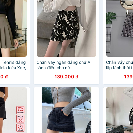
 Tennis dáng
Chân váy ngắn dáng chữ A
Chân váy chữ
la kiểu Xòe,
sành điệu cho nữ
lấp lánh thời 
 Tennis Chữ A
0 đ
139.000 đ
139