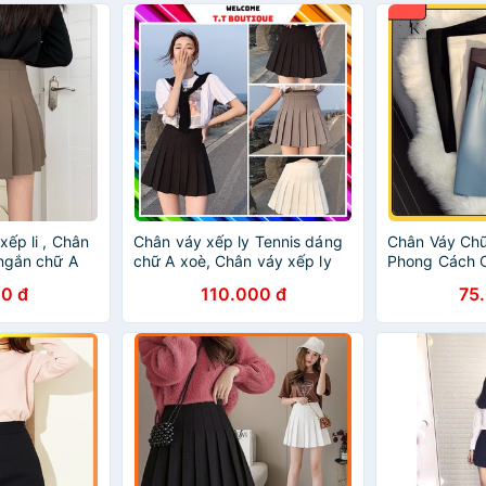
xếp li , Chân
Chân váy xếp ly Tennis dáng
Chân Váy Ch
 ngắn chữ A
chữ A xoè, Chân váy xếp ly
Phong Cách C
orm
chữ A [ kèm video thật ]
trung, Chân 
0 đ
110.000 đ
75
Công Sở xmt