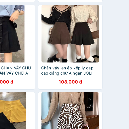
) CHÂN VÁY CHỮ
Chân váy len ép xếp ly cạp
ÂN VÁY CHỮ A
cao dáng chữ A ngắn JOLI
Clothing CV109
.000 đ
108.000 đ