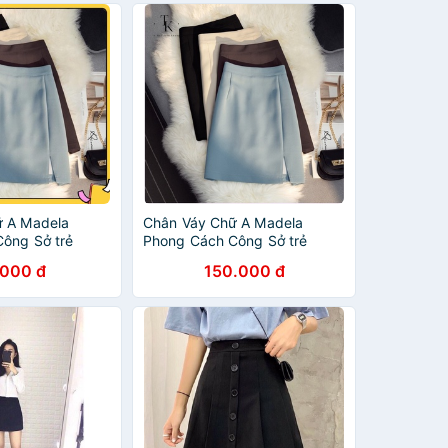
ữ A Madela
Chân Váy Chữ A Madela
ông Sở trẻ
Phong Cách Công Sở trẻ
Váy Ngắn Chữ A
trung, Chân Váy Ngắn Chữ A
.000 đ
150.000 đ
k207
Công Sở xmtk207