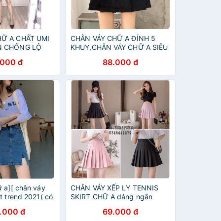
HỮ A CHẤT UMI
CHÂN VÁY CHỮ A ĐÍNH 5
N CHỐNG LỘ
KHUY,CHÂN VÁY CHỮ A SIÊU
 ĐỨNG DÁNG
XINH
.000 đ
88.000 đ
HION 501
ữ a][ chân váy
CHÂN VÁY XẾP LY TENNIS
t trend 2021( có
SKIRT CHỮ A dáng ngắn
HỒNG ĐEN - QUẦN GIẢ VÁY
.000 đ
69.000 đ
chất đũi dáng tennis