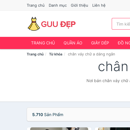
Trang chủ
Danh mục
Giới thiệu
Liên hệ
TRANG CHỦ
QUẦN ÁO
GIÀY DÉP
ĐỒ NG
chân váy chữ a dáng ngắn
Trang chủ
Từ khóa
chân
Nơi bán chân váy chữ a
5.710
Sản Phẩm