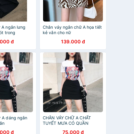
 A ngắn lưng
Chân váy ngắn chữ A họa tiết
ót trong
kẻ vằn cho nữ
.000 đ
139.000 đ
ữ A dáng ngắn
CHÂN VÁY CHỮ A CHẤT
dãn
TUYẾT MƯA CÓ QUẦN
CHỐNG LỘ chân váy chữ a
.000 đ
75.000 đ
5341