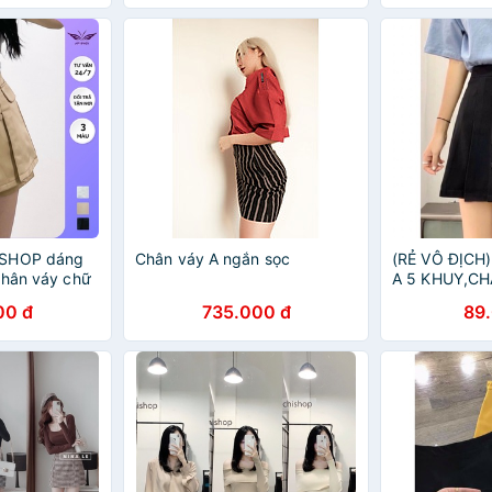
PSHOP dáng
Chân váy A ngắn sọc
(RẺ VÔ ĐỊCH
chân váy chữ
A 5 KHUY,CH
 cao NPCV003
CÔNG SỞ
00 đ
735.000 đ
89