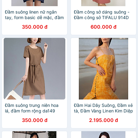
Đầm suông linen nữ ngắn
Đầm công sở dáng suông -
tay, form basic dễ mặc, đầm
Đầm công sở TIFALU 914D
đi học, đi làm siêu xinh
350.000 đ
600.000 đ
HB199
Đầm suông trung niên hoa
Đầm Hai Dây Suông, Đầm xẻ
lá, đầm form rộng da149
tà, Đầm Vàng Linen Kim Diệp
Dre208 Thời trang thiết kế
350.000 đ
2.195.000 đ
Hity