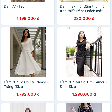
Đầm A17120
Đầm maxi nữ, đầm thun nữ
trơn thiết kế sát nách mát
mẻ, đi chơi đi biển siêu xinh
1.199.000 đ
280.000 đ
HB16
Đầm Nữ Cổ Chữ V F’Amor -
Đầm Nữ Dài Cổ Tim F’Amor -
Trắng (Size
Đen (Size
1.792.000 đ
1.290.000 đ