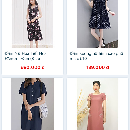
Đầm Nữ Họa Tiết Hoa
Đầm suông nữ hình sao phối
F’Amor - Đen (Size
ren db10
680.000 đ
199.000 đ