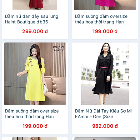
Đầm nữ đan dây sau lưng
Đầm suông đầm oversize
Haint Boutique db35
thêu hoa thời trang Hàn
Quốc Dona21072204
299.000 đ
199.000 đ
Đầm suông đầm over size
Đầm Nữ Dài Tay Kiểu Sơ Mi
thêu hoa thời trang Hàn
F’Amor - Đen (Size
Quốc
199.000 đ
982.000 đ