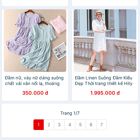
Đầm nữ, váy nữ dáng suông
Đầm Linen Suông Đầm Kiểu
chất vải vân nổi lạ, thoáng
Đẹp Thời trang thiết kế Hity
mát Da10
DRE135 (Trắng Kim Cương)
350.000 đ
1.995.000 đ
Trang 1/7
1
2
3
4
5
6
7