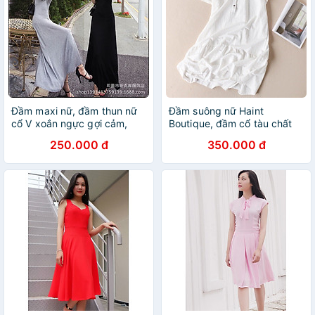
Đầm maxi nữ, đầm thun nữ
Đầm suông nữ Haint
cổ V xoắn ngực gợi cảm,
Boutique, đầm cổ tàu chất
phong cách trẻ trung HB32
đũi mát, thời trang trẻ cho
250.000 đ
350.000 đ
phái nữ Da80