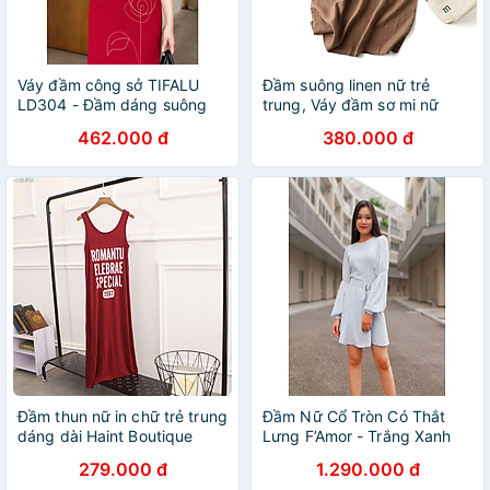
Váy đầm công sở TIFALU
Đầm suông linen nữ trẻ
LD304 - Đầm dáng suông
trung, Váy đầm sơ mi nữ
thêu hoa cao cấp
form rộng nhiều màu lựa
462.000 đ
380.000 đ
chọn mẫu mới thời trang
xuân hè Haint Boutique
Da215
Đầm thun nữ in chữ trẻ trung
Đầm Nữ Cổ Tròn Có Thắt
dáng dài Haint Boutique
Lưng F’Amor - Trắng Xanh
đầm thun co giãn 4 chiều vải
(Size
279.000 đ
1.290.000 đ
đẹp nhiều màu HB06