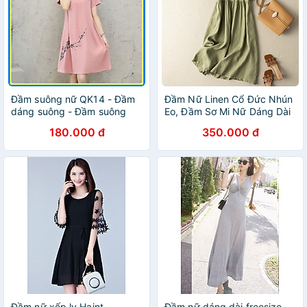
Đầm suông nữ QK14 - Đầm
Đầm Nữ Linen Cổ Đức Nhún
dáng suông - Đầm suông
Eo, Đầm Sơ Mi Nữ Dáng Dài
công sở- Đầm suông đũi
đầm thiết kế Da162
180.000 đ
350.000 đ
Đầm nữ xếp ly Haint
Đầm nữ dáng dài freesize