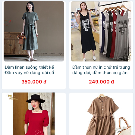
Đầm linen suông thiết kế ,
Đầm thun nữ in chữ trẻ trung
Đầm váy nữ dáng dài cổ
dáng dài, đầm thun co giãn
tròn, ngắn tay eo có dây
4 chiều vải đẹp hàng nhập
350.000 đ
249.000 đ
thắt Haint Boutique Da191
khẩu db06