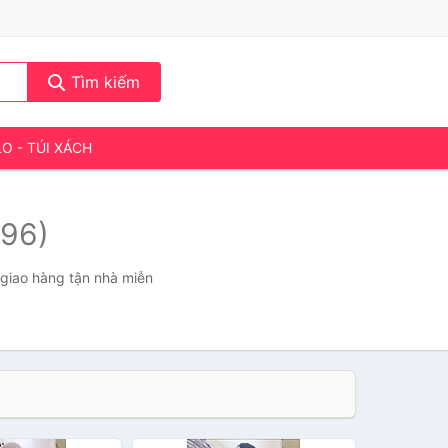
Tìm kiếm
LO - TÚI XÁCH
(96)
 giao hàng tận nhà miễn