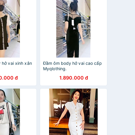
hở vai xinh xắn
Đầm ôm body hở vai cao cấp
Myqlothing.
0.000 đ
1.890.000 đ