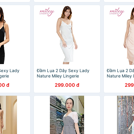
Sexy Lady
Đầm Lụa 2 Dây Sexy Lady
Đầm Lụa 2 D
gerie
Nature Miley Lingerie
Nature Miley 
DSS0211
DSS0911
00 đ
299.000 đ
299