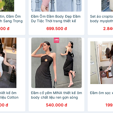
tin, Đầm Ôm
Đầm Ôm Đầm Body Đẹp Đầm
Set áo cropt
h Sang Trọng
Dự Tiệc Thời trang thiết kế
body myqlot
kếHity
Hity DRE107 (Hồng Anh Đào)
mịn ôm form 
000 đ
699.500 đ
2.84
yền Bí)
iết kế ôm
Đầm cổ yếm MINA thiết kế ôm
Đầm ôm sọc 
liệu Cotton
body chất liệu ren gợn sóng
7
quyến rũ - MN226
00 đ
540.000 đ
199