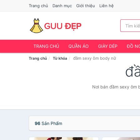
Trang chủ
Danh mục
Giới thiệu
Liên hệ
TRANG CHỦ
QUẦN ÁO
GIÀY DÉP
ĐỒ NG
đầm sexy ôm body nữ
Trang chủ
Từ khóa
đ
Nơi bán đầm sexy ôm bo
96
Sản Phẩm