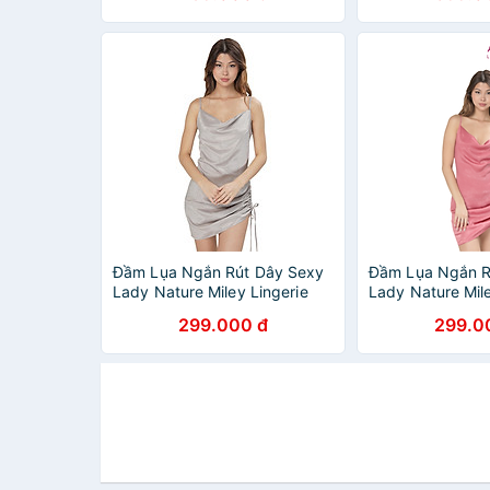
Đầm Lụa Ngắn Rút Dây Sexy
Đầm Lụa Ngắn R
Lady Nature Miley Lingerie
Lady Nature Mile
DSF1105
DSF1205
299.000 đ
299.0