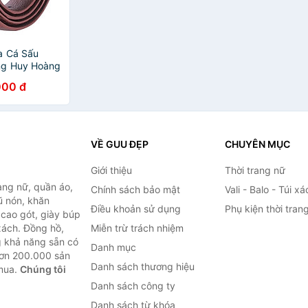
a Cá Sấu
ng Huy Hoàng
ỏ
000 đ
VỀ GUU ĐẸP
CHUYÊN MỤC
Giới thiệu
Thời trang nữ
ang nữ, quần áo,
Chính sách bảo mật
Vali - Balo - Túi xá
ũ nón, khăn
Điều khoản sử dụng
Phụ kiện thời tran
y cao gót, giày búp
 xách. Đồng hồ,
Miễn trừ trách nhiệm
ng khả năng sẵn có
Danh mục
hơn 200.000 sản
Danh sách thương hiệu
 mua.
Chúng tôi
Danh sách công ty
Danh sách từ khóa