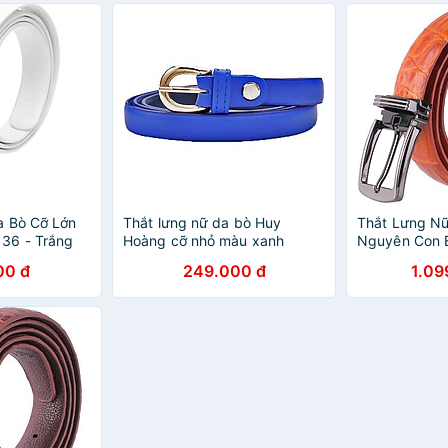
a Bò Cỡ Lớn
Thắt lưng nữ da bò Huy
Thắt Lưng N
36 - Trắng
Hoàng cỡ nhỏ màu xanh
Nguyên Con 
dương
HT5216 - Và
00 đ
249.000 đ
1.09