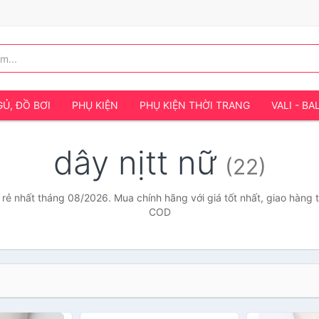
Ủ, ĐỒ BƠI
PHỤ KIỆN
PHỤ KIỆN THỜI TRANG
VALI - BA
dây nịtt nữ
(22)
á rẻ nhất tháng 08/2026. Mua chính hãng với giá tốt nhất, giao hàng t
COD