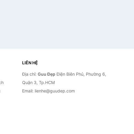
LIÊN HỆ
Địa chỉ:
Guu Đẹp
Điện Biên Phủ, Phường 6,
ch
Quận 3, Tp.HCM
g
Email: lienhe@guudep.com