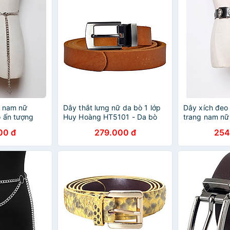
g nam nữ
Dây thắt lưng nữ da bò 1 lớp
Dây xích đeo 
o ấn tượng
Huy Hoàng HT5101 - Da bò
trang nam nữ
fashion trẻ tr
00 đ
279.000 đ
254