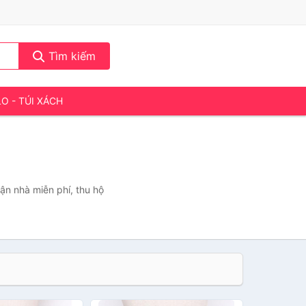
Tìm kiếm
LO - TÚI XÁCH
ận nhà miễn phí, thu hộ