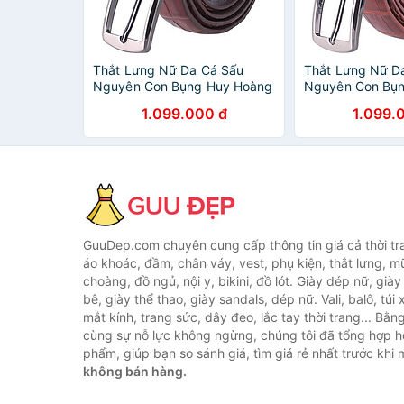
Thắt Lưng Nữ Da Cá Sấu
Thắt Lưng Nữ D
Nguyên Con Bụng Huy Hoàng
Nguyên Con Bụ
HT5217 - Nâu Đất
HT5215 - Nâu Đ
1.099.000 đ
1.099.
GuuDep.com chuyên cung cấp thông tin giá cả thời tr
áo khoác, đầm, chân váy, vest, phụ kiện, thắt lưng, m
choàng, đồ ngủ, nội y, bikini, đồ lót. Giày dép nữ, già
bê, giày thể thao, giày sandals, dép nữ. Vali, balô, túi
mắt kính, trang sức, dây đeo, lắc tay thời trang... Bằ
cùng sự nỗ lực không ngừng, chúng tôi đã tổng hợp 
phẩm, giúp bạn so sánh giá, tìm giá rẻ nhất trước khi
không bán hàng.