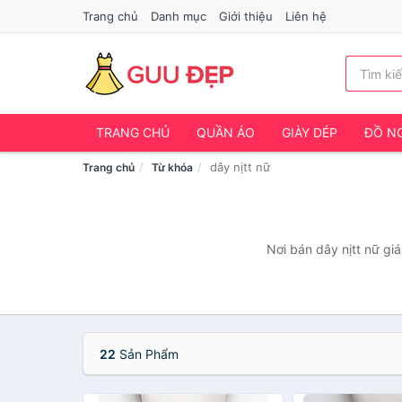
Trang chủ
Danh mục
Giới thiệu
Liên hệ
TRANG CHỦ
QUẦN ÁO
GIÀY DÉP
ĐỒ NG
dây nịtt nữ
Trang chủ
Từ khóa
Nơi bán dây nịtt nữ gi
22
Sản Phẩm