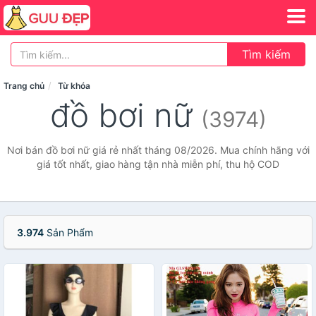
Tìm kiếm
Trang chủ
Từ khóa
đồ bơi nữ
(3974)
Nơi bán đồ bơi nữ giá rẻ nhất tháng 08/2026. Mua chính hãng với
giá tốt nhất, giao hàng tận nhà miễn phí, thu hộ COD
3.974
Sản Phẩm