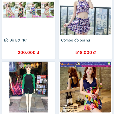
Bồ Đồ Bơi Nữ
Combo đồ bơi nữ
200.000 đ
518.000 đ