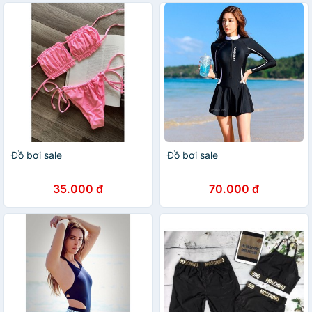
Đồ bơi sale
Đồ bơi sale
35.000 đ
70.000 đ