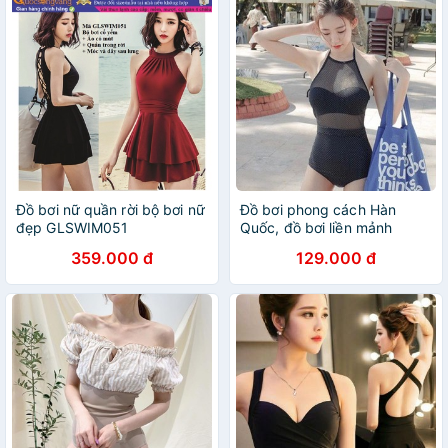
Đồ bơi nữ quần rời bộ bơi nữ
Đồ bơi phong cách Hàn
đẹp GLSWIM051
Quốc, đồ bơi liền mảnh
Cuocsongvang
359.000 đ
129.000 đ