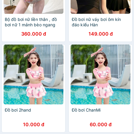
Bộ đồ bơi nữ liền thân , đồ
Đồ bơi nữ váy bơi ôm kín
bơi nữ 1 mảnh bèo ngang
đáo kiểu Hàn
tay ngắn m
360.000 đ
149.000 đ
Đồ bơi 2hand
Đồ bơi ChanMi
10.000 đ
60.000 đ