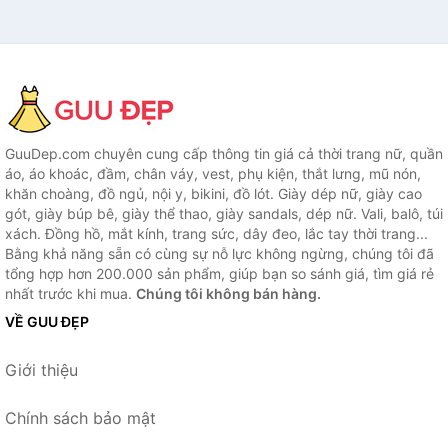
GuuDep.com chuyên cung cấp thông tin giá cả thời trang nữ, quần
áo, áo khoác, đầm, chân váy, vest, phụ kiện, thắt lưng, mũ nón,
khăn choàng, đồ ngủ, nội y, bikini, đồ lót. Giày dép nữ, giày cao
gót, giày búp bê, giày thể thao, giày sandals, dép nữ. Vali, balô, túi
xách. Đồng hồ, mắt kính, trang sức, dây đeo, lắc tay thời trang...
Bằng khả năng sẵn có cùng sự nỗ lực không ngừng, chúng tôi đã
tổng hợp hơn 200.000 sản phẩm, giúp bạn so sánh giá, tìm giá rẻ
nhất trước khi mua.
Chúng tôi không bán hàng.
VỀ GUU ĐẸP
Giới thiệu
Chính sách bảo mật