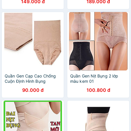
149.000 đ
189.000 đ
nâng mông siết eo dáng đùi
Quần Gen Cạp Cao Chống
Quần Gen Nịt Bụng 2 lớp
Cuộn Định Hình Bụng
màu kem 01
90.000 đ
100.800 đ