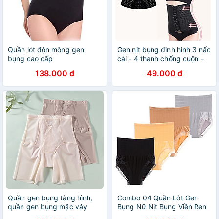
Quần lót độn mông gen
Gen nịt bụng định hình 3 nấc
bụng cao cấp
cài - 4 thanh chống cuộn -
chiều cao gen 25cm - gen
138.000 đ
49.000 đ
nịt bụng tạo vòng eo thon
gọn - đai nịch bụng chống
cuộn giảm mỡ sau sinh -
Munini
Quần gen bụng tàng hình,
Combo 04 Quần Lót Gen
quần gen bụng mặc váy
Bụng Nữ Nịt Bụng Viền Ren
chất liệu đúc su thoáng khí
(Màu Ngẫu Nhiên)