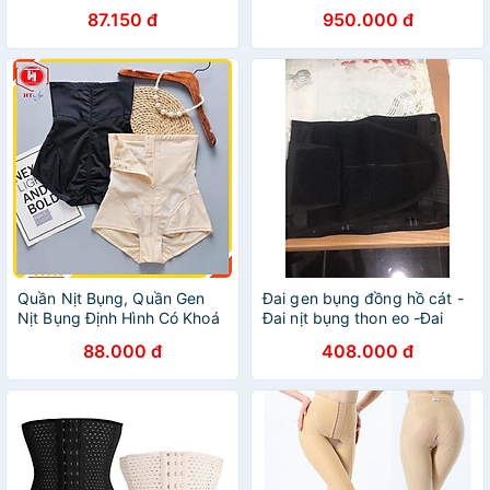
tay bụng
87.150 đ
950.000 đ
Quần Nịt Bụng, Quần Gen
Đai gen bụng đồng hồ cát -
Nịt Bụng Định Hình Có Khoá
Đai nịt bụng thon eo -Đai
Kéo Cao Cấp, Quần Lót Nữ
định hình thon gọn eo và
88.000 đ
408.000 đ
Gen Bụng Mặc Váy Su Pha
bụng
Lưới Kháng Khuẩn Siêu Giảm
Eo