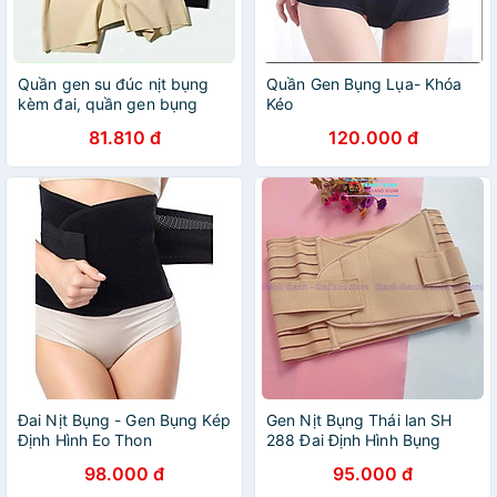
Quần gen su đúc nịt bụng
Quần Gen Bụng Lụa- Khóa
kèm đai, quần gen bụng
Kéo
mặc trong váy gồm quần và
81.810 đ
120.000 đ
đai nịt bụng
Đai Nịt Bụng - Gen Bụng Kép
Gen Nịt Bụng Thái lan SH
Định Hình Eo Thon
288 Đai Định Hình Bụng
Chống Cuộn Siết Eo Gen
98.000 đ
95.000 đ
Bụng Giảm Mỡ Sau Sinh