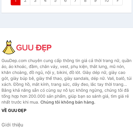
1
2
3
4
5
6
7
8
9
10
»
GuuDep.com chuyên cung cấp thông tin giá cả thời trang nữ, quần
áo, áo khoác, đầm, chân váy, vest, phụ kiện, thắt lưng, mũ nón,
khăn choàng, đồ ngủ, nội y, bikini, đồ lót. Giày dép nữ, giày cao
gót, giày búp bê, giày thể thao, giày sandals, dép nữ. Vali, balô, túi
xách. Đồng hồ, mắt kính, trang sức, dây đeo, lắc tay thời trang...
Bằng khả năng sẵn có cùng sự nỗ lực không ngừng, chúng tôi đã
tổng hợp hơn 200.000 sản phẩm, giúp bạn so sánh giá, tìm giá rẻ
nhất trước khi mua.
Chúng tôi không bán hàng.
VỀ GUU ĐẸP
Giới thiệu