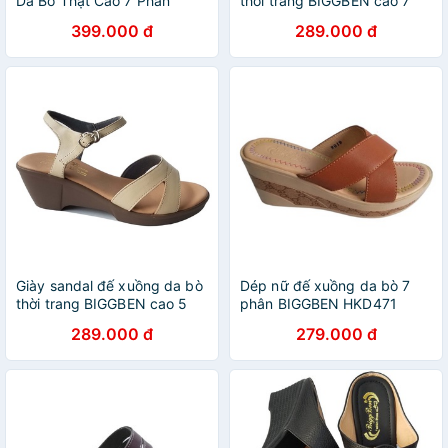
Da Bò Thật Cao 7 Phân
thời trang BIGGBEN cao 7
SDX69
phân HKD473
399.000 đ
289.000 đ
Giày sandal đế xuồng da bò
Dép nữ đế xuồng da bò 7
thời trang BIGGBEN cao 5
phân BIGGBEN HKD471
phân HKD474
289.000 đ
279.000 đ