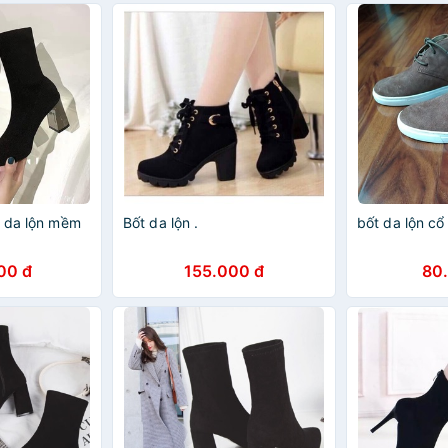
t da lộn mềm
Bốt da lộn .
bốt da lộn cổ
00 đ
155.000 đ
80