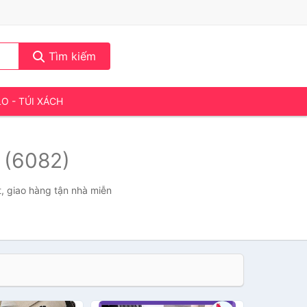
Tìm kiếm
LO - TÚI XÁCH
ữ
(6082)
t, giao hàng tận nhà miễn