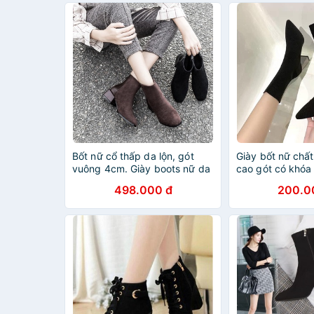
Bốt nữ cổ thấp da lộn, gót
Giày bốt nữ chấ
vuông 4cm. Giày boots nữ da
cao gót có khóa
lộn cao cấp, có lót lông mịn
498.000 đ
200.0
bên trong.