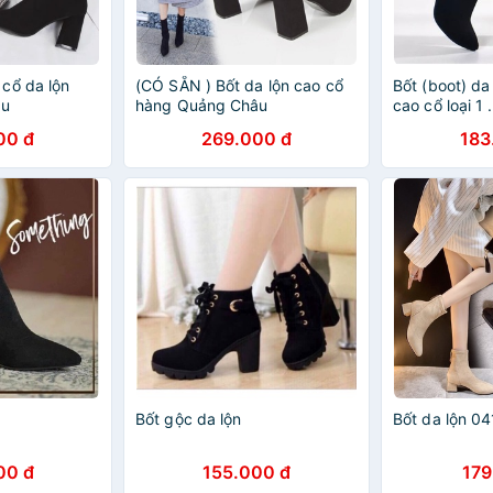
cổ da lộn
(CÓ SẴN ) Bốt da lộn cao cổ
Bốt (boot) da
âu
hàng Quảng Châu
cao cổ loại 1 .
00 đ
269.000 đ
183
Bốt gộc da lộn
Bốt da lộn 0
00 đ
155.000 đ
179