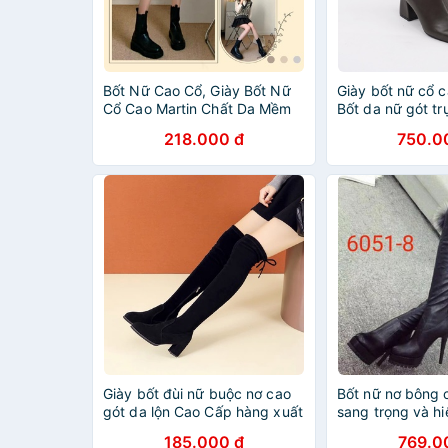
Bốt Nữ Cao Cổ, Giày Bốt Nữ
Giày bốt nữ cổ 
Cổ Cao Martin Chất Da Mềm
Bốt da nữ gót tr
Mẫu Mới
vnxk - Kimystor
218.000 đ
750.0
Giày bốt đùi nữ buộc nơ cao
Bốt nữ nơ bông 
gót da lộn Cao Cấp hàng xuất
sang trọng và h
sịn
185.000 đ
769.0