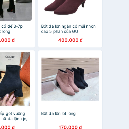
o cổ đế 3-7p
Bốt da lộn ngắn cổ mũi nhọn
t lông
cao 5 phân của GU
.000 đ
400.000 đ
hấp gót vuông
Bốt da lộn lót lông
 nữ da lộn xịn,
.
.000 đ
170.000 đ