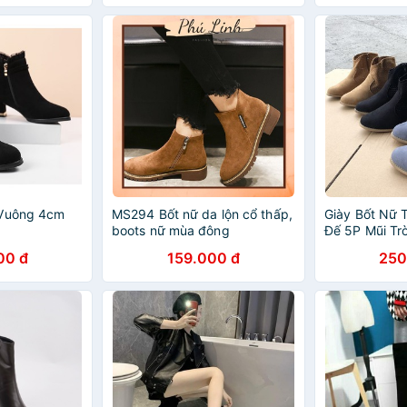
 Vuông 4cm
MS294 Bốt nữ da lộn cổ thấp,
Giày Bốt Nữ 
boots nữ mùa đông
Đế 5P Mũi Tr
Ngắn - LITT
00 đ
159.000 đ
250