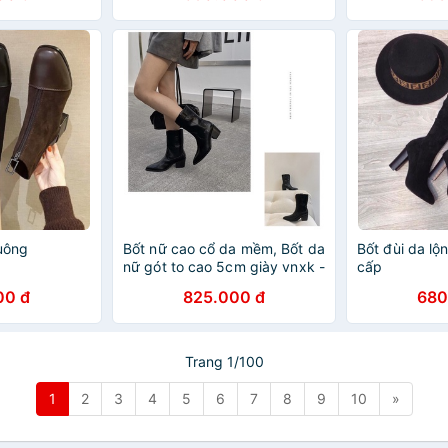
vuông
Bốt nữ cao cổ da mềm, Bốt da
Bốt đùi da lộ
nữ gót to cao 5cm giày vnxk -
cấp
Kimystore
00 đ
825.000 đ
680
Trang 1/100
1
2
3
4
5
6
7
8
9
10
»