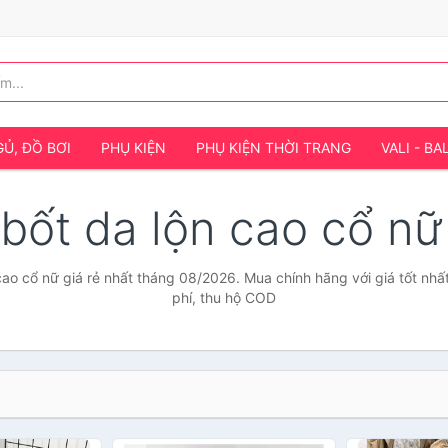
Ủ, ĐỒ BƠI
PHỤ KIỆN
PHỤ KIỆN THỜI TRANG
VALI - BA
 bốt da lộn cao cổ n
cao cổ nữ giá rẻ nhất tháng 08/2026. Mua chính hãng với giá tốt nhấ
phí, thu hộ COD