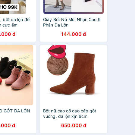
, bốt da lộn đế
Giày Bốt Nữ Mũi Nhọn Cao 9
n cực ấm
Phân Da Lộn
.000 đ
144.000 đ
AO GÓT DA LỘN
Bốt nữ cao cổ cao cấp gót
vuông, da lộn xịn 6cm
.000 đ
650.000 đ