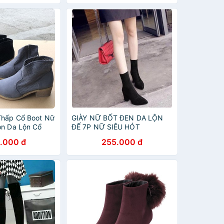
Thấp Cổ Boot Nữ
GIÀY NỮ BỐT ĐEN DA LỘN
òn Da Lộn Cổ
ĐẾ 7P NỮ SIÊU HÓT
LE KOREA
.000 đ
255.000 đ