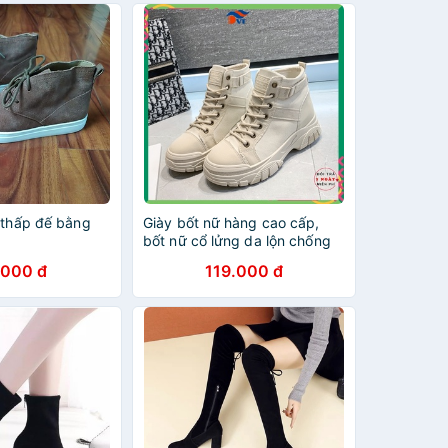
 thấp đế bằng
Giày bốt nữ hàng cao cấp,
bốt nữ cổ lửng da lộn chống
nước, bụi bẩn, đế êm chân
.000 đ
119.000 đ
7762299