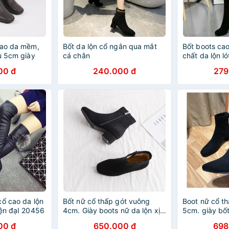
cao da mềm,
Bốt da lộn cổ ngắn qua mắt
Bốt boots ca
ụ 5cm giày
cá chân
chất da lộn ló
e
00 đ
240.000 đ
279
cổ cao da lộn
Bốt nữ cổ thấp gót vuông
Boot nữ cổ t
iện đạI 20456
4cm. Giày boots nữ da lộn xịn,
5cm. giày bốt
lót nhung mịn.
lót nhung mịn
00 đ
650.000 đ
698