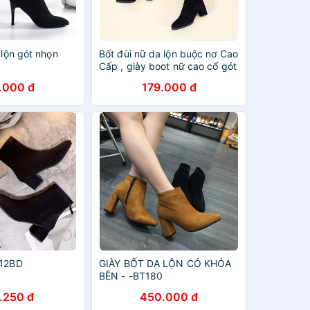
 lộn gót nhọn
Bốt đùi nữ da lộn buộc nơ Cao
Cấp , giày boot nữ cao cổ gót
cao hàng xuất sịn
.000 đ
179.000 đ
412BD
GIÀY BỐT DA LỘN CÓ KHÓA
BÊN - -BT180
.250 đ
450.000 đ