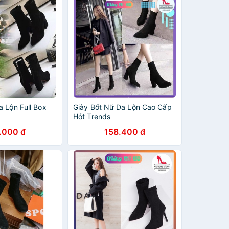
 Lộn Full Box
Giày Bốt Nữ Da Lộn Cao Cấp
Hót Trends
.000 đ
158.400 đ