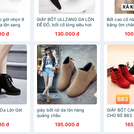
o gót nhọn 9
GIÀY BỐT ULLZANG DA LỘN
Bốt cao cổ nữ
a lộn sang
ĐẾ ĐỎ, bốt cổ lửng siêu hot
bằng ôm châ
00 đ
130.000 đ
100
 Da Lộn Gót
giày bốt nữ da lộn hàng
GIÀY BỐT C
quảng châu
CHO BÉ B83
00 đ
195.000 đ
165