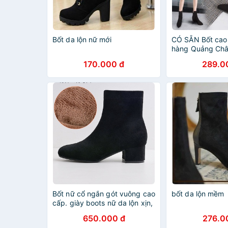
Bốt da lộn nữ mới
CÓ SẴN Bốt cao 
hàng Quảng Ch
170.000 đ
289.0
Bốt nữ cổ ngắn gót vuông cao
bốt da lộn mềm
cấp. giày boots nữ da lộn xịn,
lót nhung mịn.
650.000 đ
276.0