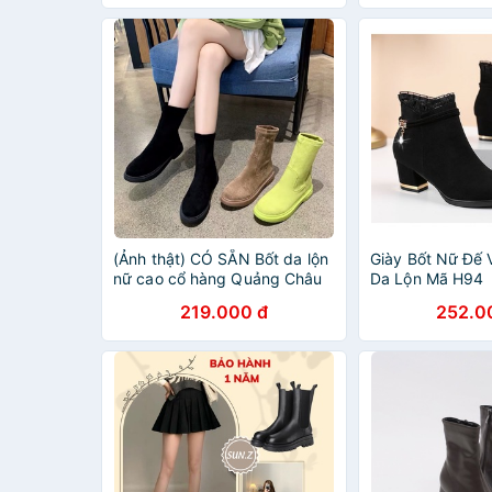
(Ảnh thật) CÓ SẴN Bốt da lộn
Giày Bốt Nữ Đế
nữ cao cổ hàng Quảng Châu
Da Lộn Mã H94
219.000 đ
252.0