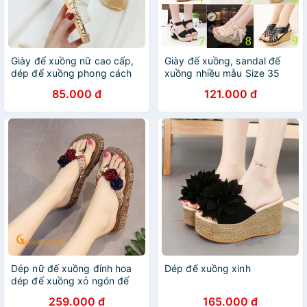
Giày đế xuồng nữ cao cấp,
Giày đế xuồng, sandal đế
dép đế xuồng phong cách
xuồng nhiều mẫu Size 35
vintage
đến 40
85.000 đ
121.000 đ
Dép nữ đế xuồng đính hoa
Dép đế xuồng xinh
dép đế xuồng xỏ ngón đế
EVA GLD013 Cuocsongvang
259.000 đ
165.000 đ