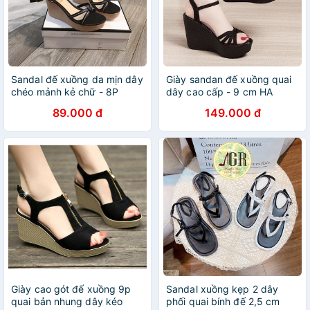
Sandal đế xuồng da mịn dây
Giày sandan đế xuồng quai
chéo mảnh kẻ chữ - 8P
dây cao cấp - 9 cm HA
89.000 đ
149.000 đ
Giày cao gót đế xuồng 9p
Sandal xuồng kẹp 2 dây
quai bản nhung dây kéo
phối quai bính đế 2,5 cm