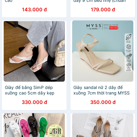
cao
dây 9 cm siêu nhẹ (chuẩn
hình )
143.000 đ
179.000 đ
Giày đế bằng SimP dép
Giày sandal nữ 2 dây đế
xuồng cao 5cm dây kẹp
xuồng 7cm thời trang MYSS
chéo - XUCHEE
- SD110
330.000 đ
350.000 đ