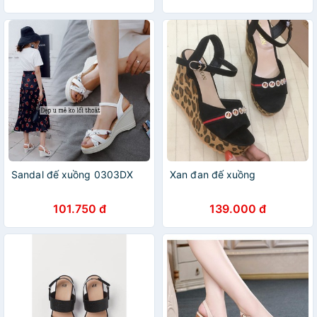
Sandal đế xuồng 0303DX
Xan đan đế xuồng
101.750 đ
139.000 đ