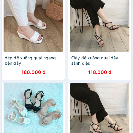
dép đế xuồng quai ngang
Giày đế xuồng quai dây
bện dây
sành điệu
180.000 đ
118.000 đ