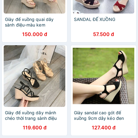
Giày đế xuồng quai dây
SANDAL ĐẾ XUỒNG
sành điệu-màu kem
150.000 đ
57.500 đ
Giày đế xuồng dây mảnh
Giày sandal cao gót đế
chéo thời trang sành điệu
xuồng 9cm dây kéo đen
119.600 đ
127.400 đ