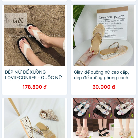
DÉP NỮ ĐẾ XUỒNG
Giày đế xuồng nữ cao cấp,
LOVIIECONRER - GUỐC NỮ
dép đế xuồng phong cách
ĐẾ XUỒNG QUAI NGANG
vintage
178.800 đ
60.000 đ
7CM ĐAN CHÉO - GUỐC NỮ
ĐẾ XUỒNG D200801
D211013