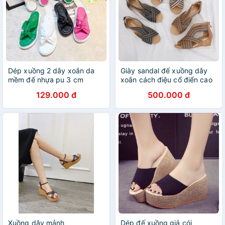
Dép xuồng 2 dây xoắn da
Giày sandal đế xuồng dây
mềm đế nhựa pu 3 cm
xoắn cách điệu cổ điển cao
cấp
129.000 đ
500.000 đ
Xuồng dây mảnh
Dép đế xuồng giả cói