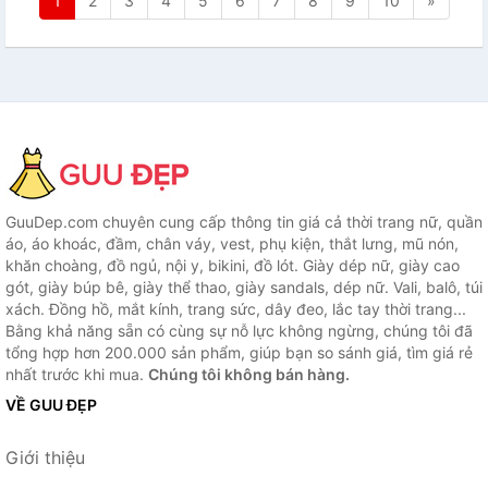
1
2
3
4
5
6
7
8
9
10
»
GuuDep.com chuyên cung cấp thông tin giá cả thời trang nữ, quần
áo, áo khoác, đầm, chân váy, vest, phụ kiện, thắt lưng, mũ nón,
khăn choàng, đồ ngủ, nội y, bikini, đồ lót. Giày dép nữ, giày cao
gót, giày búp bê, giày thể thao, giày sandals, dép nữ. Vali, balô, túi
xách. Đồng hồ, mắt kính, trang sức, dây đeo, lắc tay thời trang...
Bằng khả năng sẵn có cùng sự nỗ lực không ngừng, chúng tôi đã
tổng hợp hơn 200.000 sản phẩm, giúp bạn so sánh giá, tìm giá rẻ
nhất trước khi mua.
Chúng tôi không bán hàng.
VỀ GUU ĐẸP
Giới thiệu