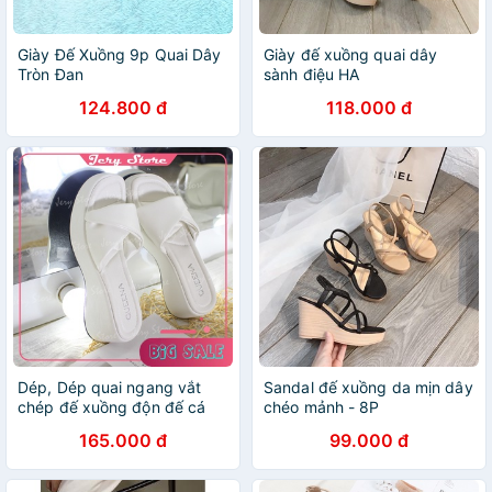
Giày Đế Xuồng 9p Quai Dây
Giày đế xuồng quai dây
Tròn Đan
sành điệu HA
124.800 đ
118.000 đ
Dép, Dép quai ngang vắt
Sandal đế xuồng da mịn dây
chép đế xuồng độn đế cá
chéo mảnh - 8P
tính sang trọng phù hợp với
165.000 đ
99.000 đ
đi chơi và làm quý phái,
Giay, Jery, Store