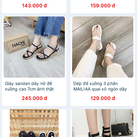
143.000 đ
159.000 đ
Giày sandan dây nữ đế
Dép đế xuồng 3 phân
xuồng cao 7cm ảnh thật
MAILIAA quai xỏ ngón dây
A643
ngang
245.000 đ
129.000 đ