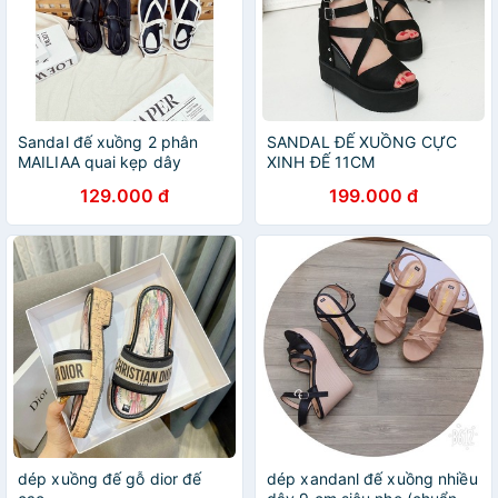
Sandal đế xuồng 2 phân
SANDAL ĐẾ XUỒNG CỰC
MAILIAA quai kẹp dây
XINH ĐẾ 11CM
ngang rếp
129.000 đ
199.000 đ
dép xuồng đế gỗ dior đế
dép xandanl đế xuồng nhiều