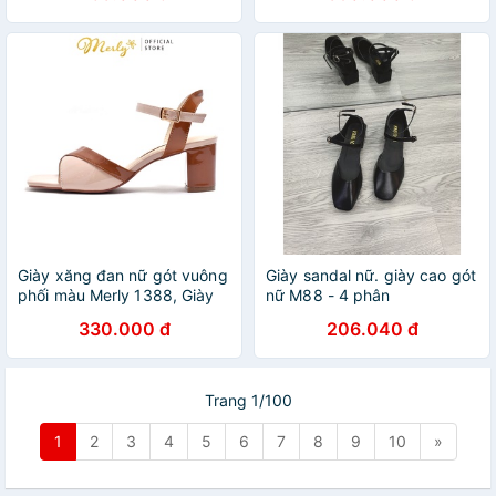
Giày xăng đan nữ gót vuông
Giày sandal nữ. giày cao gót
phối màu Merly 1388, Giày
nữ M88 - 4 phân
sandal nữ cao gót, Giày nữ
330.000 đ
206.040 đ
công sở, Giày sandal nữ size
lớn
Trang 1/100
1
2
3
4
5
6
7
8
9
10
»