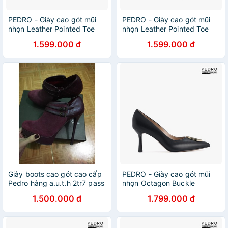
PEDRO - Giày cao gót mũi
PEDRO - Giày cao gót mũi
nhọn Leather Pointed Toe
nhọn Leather Pointed Toe
PW1-26480059-22
PW1-26480059-01
1.599.000 đ
1.599.000 đ
Giày boots cao gót cao cấp
PEDRO - Giày cao gót mũi
Pedro hàng a.u.t.h 2tr7 pass
nhọn Octagon Buckle
lại
Leather PW1-26480055-01
1.500.000 đ
1.799.000 đ