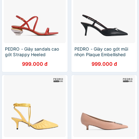
PEDRO - Giày sandals cao
PEDRO - Giày cao gót mũi
gót Strappy Heeled
nhọn Plaque Embellished
Slingback PW1-26300018-
PW1-25580332-01
999.000 đ
999.000 đ
08