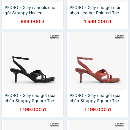
PEDRO - Giày sandals cao
PEDRO - Giày cao gót mũi
gót Strappy Heeled
nhọn Leather Pointed Toe
Slingback PW1-26300018-
PW1-26480059-03
999.000 đ
1.599.000 đ
12
PEDRO - Giày cao gót quai
PEDRO - Giày cao gót quai
chéo Strappy Square Toe
chéo Strappy Square Toe
PW1-25480248-01
PW1-25480248-55
1.199.000 đ
1.199.000 đ