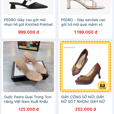
PEDRO Giày cao gót mũi
PEDRO - Giày sandals cao
nhọn hở gót Knotted Pointed
gót hở mũi quai mảnh xỏ
Toe Mules PW1-26220047-
ngón thời trang PW1-
999.000 đ
1.199.000 đ
01
25480242-05
Guốc Pedro Quai Trong 7cm
GIÀY CÔNG SỞ NỮ/ GIÀY
Hàng Việt Nam Xuất Khẩu
NỮ GÓT NHỌN/ GIÀY NỮ
a0415
CÔNG SỞ/ GIÀY NỮ ĐẸP
125.000 đ
252.000 đ