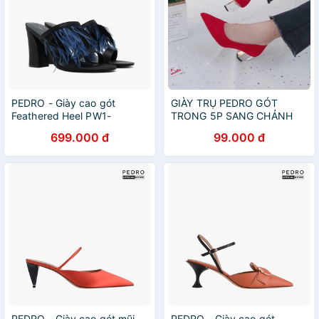
PEDRO - Giày cao gót
GIÀY TRỤ PEDRO GÓT
Feathered Heel PW1-
TRONG 5P SANG CHẢNH
25480186-01
005182
699.000 đ
99.000 đ
PEDRO - Giày cao gót mũi
PEDRO - Giày cao gót