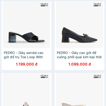
PEDRO - Giày sandal cao
PEDRO - Giày cao gót đế
gót đế trụ Toe Loop With
vuông phối quai kim loại thời
Decorative PW1-25480233-
trang PW1-26220059-65
1.199.000 đ
1.099.000 đ
01