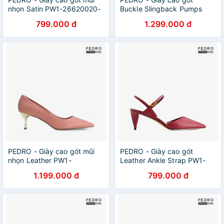
nhọn Satin PW1-26620020-
Buckle Slingback Pumps
17
PW1-26620018-55
799.000 đ
1.299.000 đ
PEDRO - Giày cao gót mũi
PEDRO - Giày cao gót
nhọn Leather PW1-
Leather Ankle Strap PW1-
25580336-50
26220041-45
1.199.000 đ
799.000 đ