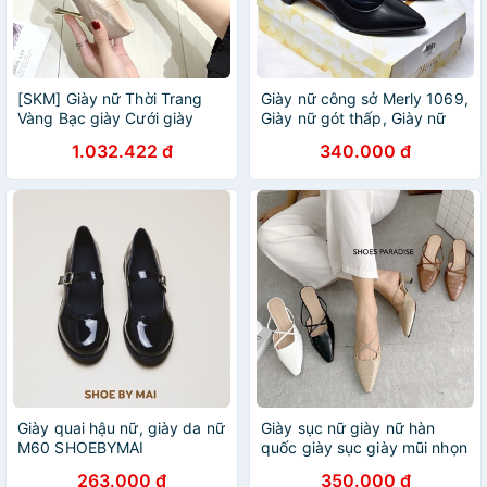
[SKM] Giày nữ Thời Trang
Giày nữ công sở Merly 1069,
Vàng Bạc giày Cưới giày
Giày nữ gót thấp, Giày nữ
Cao Gót Giày Phụ Nữ 21127
big size, Giày công sở bán
1.032.422 đ
340.000 đ
chạy, Giày cao gót 5p
Giày quai hậu nữ, giày da nữ
Giày sục nữ giày nữ hàn
M60 SHOEBYMAI
quốc giày sục giày mũi nhọn
giày đế 3f mũi nhọn đẹp
263.000 đ
350.000 đ
SHOES PARADISE