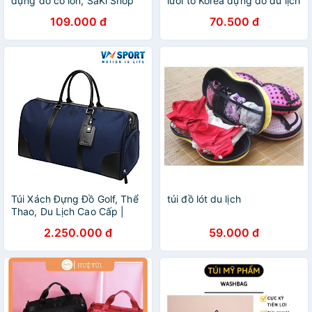
đựng đồ cỡ lớn, SaKi Shop
lưới to Korea đựng đồ du lịch
109.000 đ
70.500 đ
Túi Xách Đựng Đồ Golf, Thể
túi đồ lót du lịch
Thao, Du Lịch Cao Cấp |
PGM
2.250.000 đ
59.000 đ