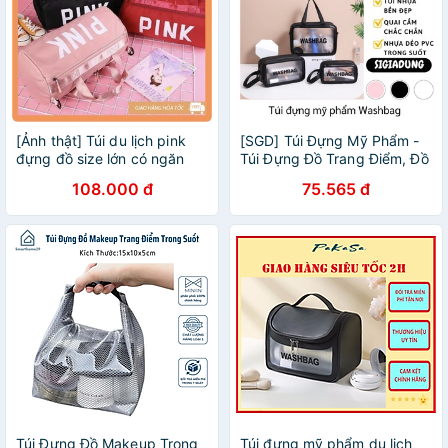
[Ảnh thật] Túi du lịch pink
[SGD] Túi Đựng Mỹ Phẩm -
đựng đồ size lớn có ngăn
Túi Đựng Đồ Trang Điểm, Đồ
đựng giày MT19
Du Lịch Da Pu Trong Suốt
108.000 đ
75.565 đ
WASHBAG 9414
Túi Đựng Đồ Makeup Trong
Túi đựng mỹ phẩm du lịch