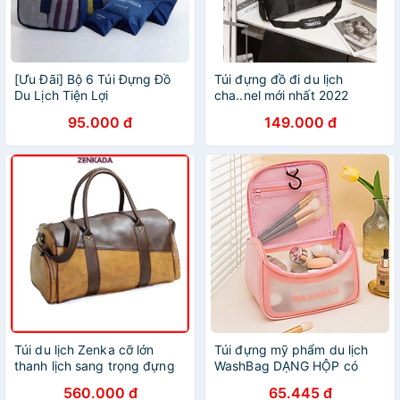
[Ưu Đãi] Bộ 6 Túi Đựng Đồ
Túi đựng đồ đi du lịch
Du Lịch Tiện Lợi
cha..nel mới nhất 2022
95.000 đ
149.000 đ
Túi du lịch Zenka cỡ lớn
Túi đựng mỹ phẩm du lịch
thanh lịch sang trọng đựng
WashBag DẠNG HỘP có
được nhiều đồ
quai xách mini trong suốt,
560.000 đ
65.445 đ
Túi đựng đồ trang điểm