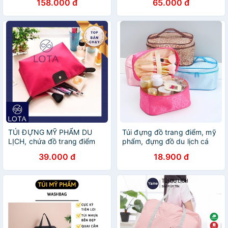
158.000 đ
65.000 đ
TÚI ĐỰNG MỸ PHẨM DU
Túi đựng đồ trang điểm, mỹ
LỊCH, chứa đồ trang điểm
phẩm, đựng đồ du lịch cá
tiện lợi, ví mang theo phụ
nhân chống nước 88248
39.000 đ
18.900 đ
kiện đồ linh tinh phụ nữ, đem
SHIP NHANH
đồ du lịch