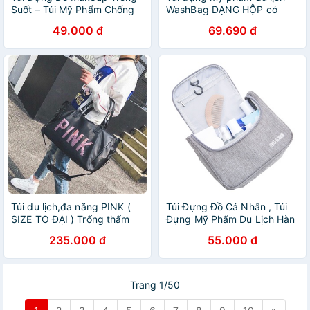
Suốt – Túi Mỹ Phẩm Chống
WashBag DẠNG HỘP có
Nước Du Lịch, Đựng Đồ Cá
quai xách mini trong suốt,
49.000 đ
69.690 đ
Nhân Tiện Lợi
Túi đựng đồ trang điểm
makup chống nước - Chính
Hãng
Túi du lịch,đa năng PINK (
Túi Đựng Đồ Cá Nhân , Túi
SIZE TO ĐẠI ) Trống thấm
Đựng Mỹ Phẩm Du Lịch Hàn
nước. Đựng đồ đi du lịch,
Quốc hàng chất lượng
235.000 đ
55.000 đ
thể thao, tập gym, mang đồ
về quê,
Trang 1/50