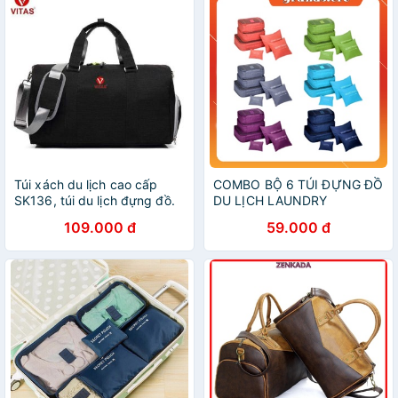
Túi xách du lịch cao cấp
COMBO BỘ 6 TÚI ĐỰNG ĐỒ
SK136, túi du lịch đựng đồ.
DU LỊCH LAUNDRY
túi đựng quần áo size lớn
109.000 đ
59.000 đ