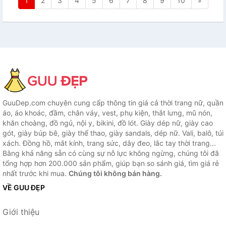
1
2
3
4
5
6
7
8
9
10
»
GuuDep.com chuyên cung cấp thông tin giá cả thời trang nữ, quần
áo, áo khoác, đầm, chân váy, vest, phụ kiện, thắt lưng, mũ nón,
khăn choàng, đồ ngủ, nội y, bikini, đồ lót. Giày dép nữ, giày cao
gót, giày búp bê, giày thể thao, giày sandals, dép nữ. Vali, balô, túi
xách. Đồng hồ, mắt kính, trang sức, dây đeo, lắc tay thời trang...
Bằng khả năng sẵn có cùng sự nỗ lực không ngừng, chúng tôi đã
tổng hợp hơn 200.000 sản phẩm, giúp bạn so sánh giá, tìm giá rẻ
nhất trước khi mua.
Chúng tôi không bán hàng.
VỀ GUU ĐẸP
Giới thiệu