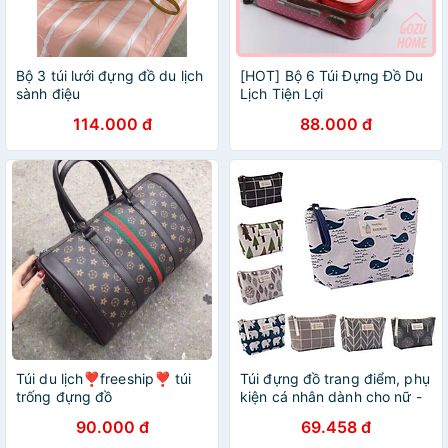
Bộ 3 túi lưới đựng đồ du lịch
[HOT] Bộ 6 Túi Đựng Đồ Du
sành điệu
Lịch Tiện Lợi
114.000 đ
88.000 đ
Túi du lịch❣️freeship❣️ túi
Túi đựng đồ trang điểm, phụ
trống đựng đồ
kiện cá nhân dành cho nữ -
Túi vải du lịch di động - Hộp
90.000 đ
69.458 đ
đựng đồ vệ sinh đa chức