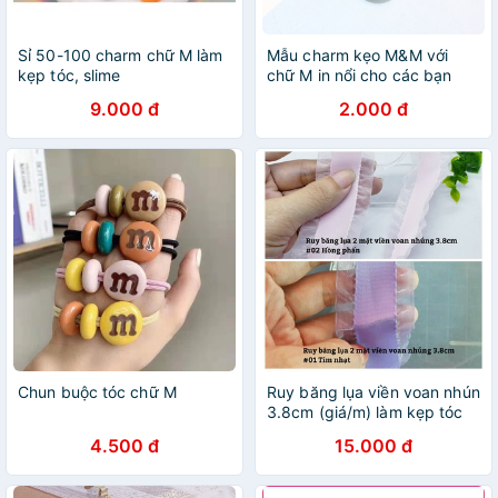
Sỉ 50-100 charm chữ M làm
Mẫu charm kẹo M&M với
kẹp tóc, slime
chữ M in nổi cho các bạn
trang trí vỏ ốp, kẹp tóc, huy
9.000 đ
2.000 đ
hiệu, dán Jibbitz, DIY
Chun buộc tóc chữ M
Ruy băng lụa viền voan nhún
3.8cm (giá/m) làm kẹp tóc
4.500 đ
15.000 đ