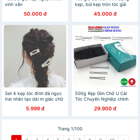
xinh xắn
kẹp, búi kẹp tròn tóc giả
B05 Sỉ 30k
50.000 đ
45.000 đ
Set 4 kẹp tóc đính đá ngọc
500g Kẹp Gim Chữ U Cài
trai nhân tạo dài m giác chữ
Tóc Chuyên Nghiệp chính
nhật Hàn Quốc ulzzang nữ
hãng HALOMI bọc sơn đen
5.999 đ
29.900 đ
tính thời trang
chống gỉ có sẵn 3 size S,M,L
youngcityshop 30.000
Trang 1/100