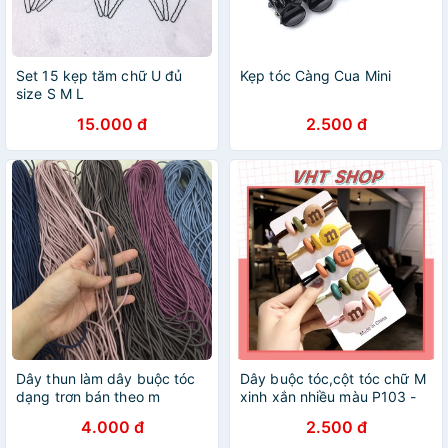
Set 15 kẹp tăm chữ U đủ
Kẹp tóc Càng Cua Mini
size S M L
15.000 đ
2.500 đ
Dây thun làm dây buộc tóc
Dây buộc tóc,cột tóc chữ M
dạng trơn bán theo m
xinh xắn nhiều màu P103 -
VHT SHOP
4.000 đ
2.500 đ