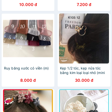
10.000 đ
7.200 đ
Ruy băng xước có viền (m)
Kẹp 1/2 tóc, kẹp nửa tóc
bằng kim loại loại nhỏ (mini
size)
8.000 đ
30.000 đ