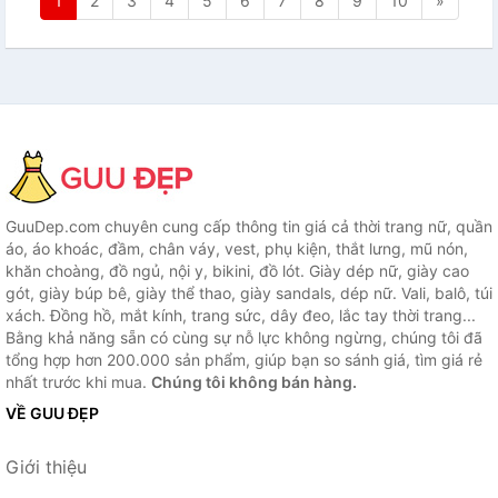
1
2
3
4
5
6
7
8
9
10
»
GuuDep.com chuyên cung cấp thông tin giá cả thời trang nữ, quần
áo, áo khoác, đầm, chân váy, vest, phụ kiện, thắt lưng, mũ nón,
khăn choàng, đồ ngủ, nội y, bikini, đồ lót. Giày dép nữ, giày cao
gót, giày búp bê, giày thể thao, giày sandals, dép nữ. Vali, balô, túi
xách. Đồng hồ, mắt kính, trang sức, dây đeo, lắc tay thời trang...
Bằng khả năng sẵn có cùng sự nỗ lực không ngừng, chúng tôi đã
tổng hợp hơn 200.000 sản phẩm, giúp bạn so sánh giá, tìm giá rẻ
nhất trước khi mua.
Chúng tôi không bán hàng.
VỀ GUU ĐẸP
Giới thiệu