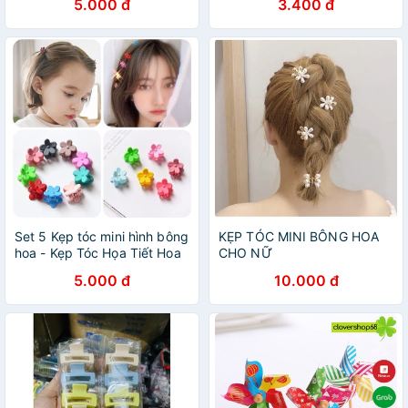
5.000 đ
3.400 đ
Set 5 Kẹp tóc mini hình bông
KẸP TÓC MINI BÔNG HOA
hoa - Kẹp Tóc Họa Tiết Hoa
CHO NỮ
Mini Dễ Thương Molangshop
5.000 đ
10.000 đ