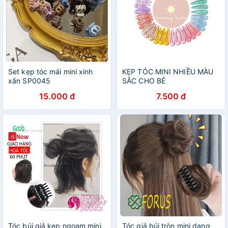
Set kẹp tóc mái mini xinh
KẸP TÓC MINI NHIỀU MÀU
xắn SP0045
SẮC CHO BÉ
15.000 đ
7.500 đ
Tóc búi giả kẹp ngoạm mini
Tóc giả búi tròn mini dạng