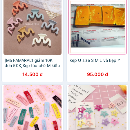
[Mã FAMARAL1 giảm 10K
kẹp U size S M L và kẹp Y
đơn 50K]Kẹp tóc chữ M kiểu
vintage
14.500 đ
95.000 đ