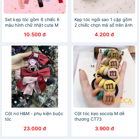
Set kẹp tóc gồm 6 chiếc 6
Kẹp tóc ngôi sao 1 cặp gồm
màu hình chữ nhật cute M
2 chiếc chọn mã số trên ảnh
M
10.500 đ
4.200 đ
Cột nơ H&M - phụ kiện buộc
Cột tóc kẹo socola M dễ
tóc
thương CT73
23.000 đ
3.900 đ