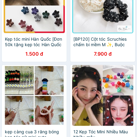
Kẹp tóc mini Hàn Quốc [Đơn
[BP120] Cột tóc Scruchies
50k tặng kẹp tóc Hàn Quốc
chấm bi mềm M ✨, Buộc
cực xinh]
tóc vải hot trend - BeBie Phụ
1.500 đ
7.900 đ
kiện cưng
kẹp càng cua 3 răng bóng
12 Kẹp Tóc Mini Nhiều Màu