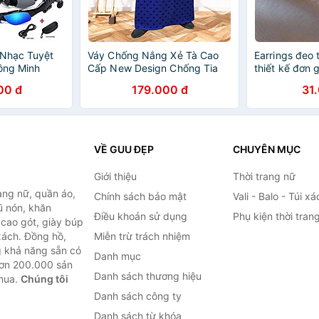
 Nhạc Tuyệt
Váy Chống Nắng Xẻ Tà Cao
Earrings đeo t
hông Minh
Cấp New Design Chống Tia
thiết kế đơn 
tooth và
UV Chất Vải KaKi Cotton Mềm,
00 đ
179.000 đ
31
ốt , PHỤ KIỆN
Thoáng mát (Freesize 40-75
 TRANG TRÍ
kg) VCN001
VỀ GUU ĐẸP
CHUYÊN MỤC
Giới thiệu
Thời trang nữ
ang nữ, quần áo,
Chính sách bảo mật
Vali - Balo - Túi xá
ũ nón, khăn
Điều khoản sử dụng
Phụ kiện thời tran
y cao gót, giày búp
 xách. Đồng hồ,
Miễn trừ trách nhiệm
ng khả năng sẵn có
Danh mục
hơn 200.000 sản
Danh sách thương hiệu
 mua.
Chúng tôi
Danh sách công ty
Danh sách từ khóa