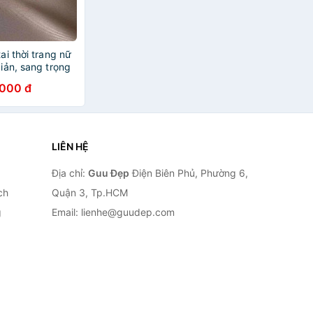
ai thời trang nữ
giản, sang trọng
.000 đ
LIÊN HỆ
Địa chỉ:
Guu Đẹp
Điện Biên Phủ, Phường 6,
ch
Quận 3, Tp.HCM
g
Email: lienhe@guudep.com