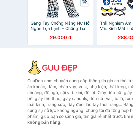
Găng Tay Chống Nắng Nữ Hở
Trải Nghiệm Âm
Ngón Lụa Lạnh – Chống Tia
Vời: Kính Mắt T
UV, Mát Lạnh, Phong Cách
Nam Nữ với Blue
29.000 đ
288.0
Hàn Quốc - HÀNG CHÍNH
Chống UV Loại T
HÃNG MINIIN
KÍNH MẮT , ĐÈN
GuuDep.com chuyên cung cấp thông tin giá cả thời tr
áo khoác, đầm, chân váy, vest, phụ kiện, thắt lưng, m
choàng, đồ ngủ, nội y, bikini, đồ lót. Giày dép nữ, già
bê, giày thể thao, giày sandals, dép nữ. Vali, balô, túi
mắt kính, trang sức, dây đeo, lắc tay thời trang... Bằ
cùng sự nỗ lực không ngừng, chúng tôi đã tổng hợp 
phẩm, giúp bạn so sánh giá, tìm giá rẻ nhất trước khi
không bán hàng.