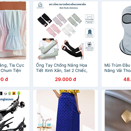
ắng, Tia Cực
Ống Tay Chống Nắng Họa
Mũ Trùm Đầu
 Chum Tiện
Tiết Xinh Xắn, Set 2 Chiếc,
Năng Vải Th
t Động Ngoài
Che Nắng, Chống Tia UV
0 đ
29.000 đ
48
SWEET - HÀNG CHÍNH HÃNG
MINIIN