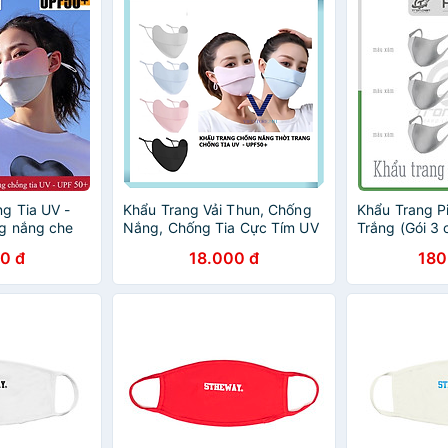
g Tia UV -
Khẩu Trang Vải Thun, Chống
Khẩu Trang P
g nắng che
Nắng, Chống Tia Cực Tím UV
Trắng (Gói 3 
UPF50+ Có Nút Chỉnh Dây
0 đ
18.000 đ
180