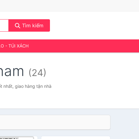
Tìm kiếm
LO - TÚI XÁCH
 nam
(24)
t nhất, giao hàng tận nhà