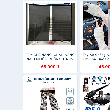
RÈM CHE NẮNG, CHẮN NẮNG
Tay Áo Chống N
CÁCH NHIỆT, CHỐNG TIA UV
Tím Loại Dày Có
Lợi Cho Các Hoạ
68.000 đ
45.00
Trời