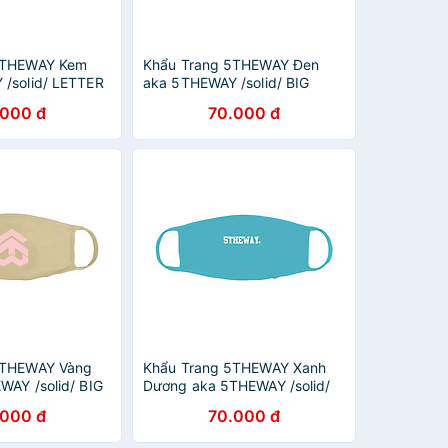
5THEWAY Kem
Khẩu Trang 5THEWAY Đen
/solid/ LETTER
aka 5THEWAY /solid/ BIG
n PRISTINE
LOGO MASK in BLACK
.000 đ
70.000 đ
5THEWAY Vàng
Khẩu Trang 5THEWAY Xanh
WAY /solid/ BIG
Dương aka 5THEWAY /solid/
in WARM SAND
LETTER LOGO MASK in
.000 đ
70.000 đ
MARINE BLUE