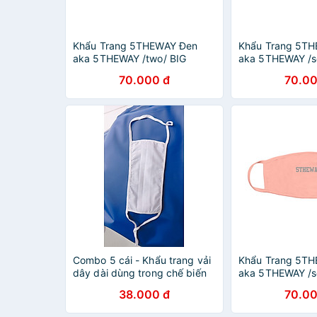
Khẩu Trang 5THEWAY Đen
Khẩu Trang 5TH
aka 5THEWAY /two/ BIG
aka 5THEWAY /s
LOGO MASK in BLACK
LOGO MASK in 
70.000 đ
70.00
Combo 5 cái - Khẩu trang vải
Khẩu Trang 5T
dây dài dùng trong chế biến
aka 5THEWAY /s
LOGO MASK in 
38.000 đ
70.00