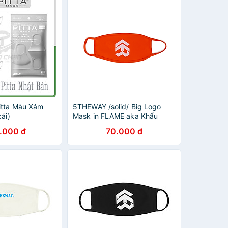
itta Màu Xám
5THEWAY /solid/ Big Logo
cái)
Mask in FLAME aka Khẩu
Trang Cam
.000 đ
70.000 đ