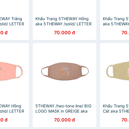
EWAY Trắng
Khẩu Trang 5THEWAY Hổng
Khẩu Trang 
olid/ LETTER
aka 5THEWAY /solid/ LETTER
aka 5THEWAY 
WHITE
LOGO MASK in BITTERSWEAT
LOGO MASK i
0 đ
70.000 đ
70
HEWAY Hồng
5THEWAY /two-tone line/ BIG
Khẩu Trang 
olid/ LETTER
LOGO MASK in GREIGE aka
Cát aka 5THE
PEACH BUD
Khẩu Trang Nâu Nhạt
LOGO MASK 
0 đ
70.000 đ
70