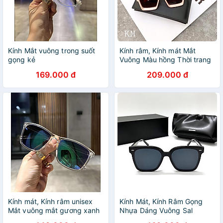
Kính Mắt vuông trong suốt
Kính râm, Kính mát Mắt
gọng kẻ
Vuông Màu hồng Thời trang
cao cấp
169.000 đ
209.000 đ
Kính mát, Kính râm unisex
Kính Mát, Kính Râm Gọng
Mắt vuông mắt gương xanh
Nhựa Dáng Vuông Sal
sành điệu
Oversize Bản To