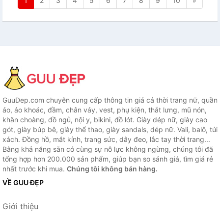
1
2
3
4
5
6
7
8
9
10
»
GuuDep.com chuyên cung cấp thông tin giá cả thời trang nữ, quần
áo, áo khoác, đầm, chân váy, vest, phụ kiện, thắt lưng, mũ nón,
khăn choàng, đồ ngủ, nội y, bikini, đồ lót. Giày dép nữ, giày cao
gót, giày búp bê, giày thể thao, giày sandals, dép nữ. Vali, balô, túi
xách. Đồng hồ, mắt kính, trang sức, dây đeo, lắc tay thời trang...
Bằng khả năng sẵn có cùng sự nỗ lực không ngừng, chúng tôi đã
tổng hợp hơn 200.000 sản phẩm, giúp bạn so sánh giá, tìm giá rẻ
nhất trước khi mua.
Chúng tôi không bán hàng.
VỀ GUU ĐẸP
Giới thiệu