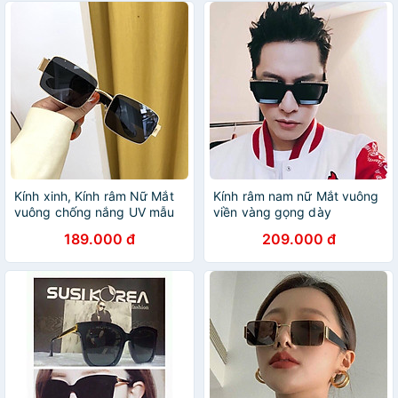
Kính xinh, Kính râm Nữ Mắt
Kính râm nam nữ Mắt vuông
vuông chống nắng UV mẫu
viền vàng gọng dày
mới siêu hottrend + tặng
189.000 đ
209.000 đ
tuavit Kính Xinh mini