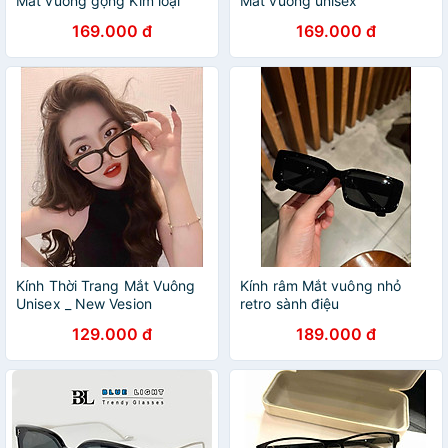
Mắt vuông gọng Kim loại
Mắt vuông unisex
phong cách ulzzang Korea
169.000 đ
169.000 đ
thời trang
Kính Thời Trang Mắt Vuông
Kính râm Mắt vuông nhỏ
Unisex _ New Vesion
retro sành điệu
129.000 đ
189.000 đ