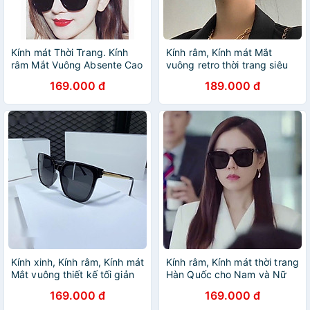
Kính mát Thời Trang. Kính
Kính râm, Kính mát Mắt
râm Mắt Vuông Absente Cao
vuông retro thời trang siêu
Cấp
hottrend
169.000 đ
189.000 đ
Kính xinh, Kính râm, Kính mát
Kính râm, Kính mát thời trang
Mắt vuông thiết kế tối giản
Hàn Quốc cho Nam và Nữ
cho Nam và Nữ + Tặng
Dáng Mắt Vuông Basic
169.000 đ
169.000 đ
tuavit Kính xinh mini đa năng