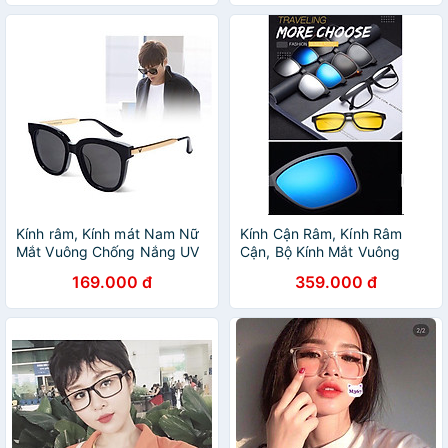
Kính râm, Kính mát Nam Nữ
Kính Cận Râm, Kính Râm
Mắt Vuông Chống Nắng UV
Cận, Bộ Kính Mắt Vuông
Gọng Kim Loại Cao Cấp
Basic Nhiều Tròng Đa Năng
169.000 đ
359.000 đ