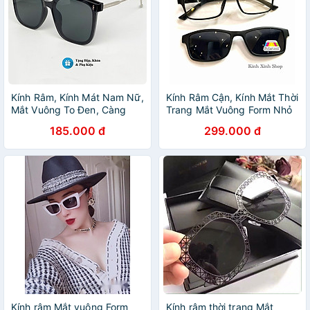
Kính Râm, Kính Mát Nam Nữ,
Kính Râm Cận, Kính Mắt Thời
Mắt Vuông To Đen, Càng
Trang Mắt Vuông Form Nhỏ
Kim Loại, Chống UV 400 -
Gọng Nhựa Đen Ultem Cho
185.000 đ
299.000 đ
BLUE LIGHT
Nam Nữ
Kính râm Mắt vuông Form
Kính râm thời trang Mắt