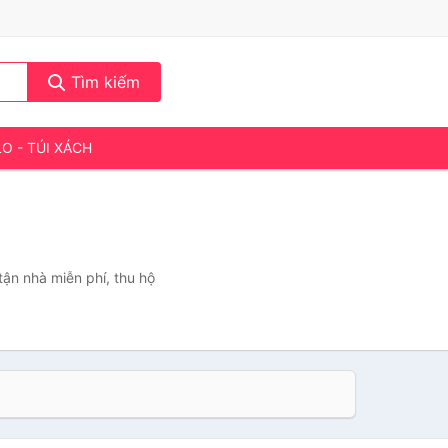
Tìm kiếm
LO - TÚI XÁCH
tận nhà miễn phí, thu hộ