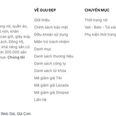
VỀ GUU ĐẸP
CHUYÊN MỤC
Giới thiệu
Thời trang nữ
ang nữ, quần áo,
Chính sách bảo mật
Vali - Balo - Túi xá
ũ nón, khăn
Điều khoản sử dụng
Phụ kiện thời tran
y cao gót, giày búp
 xách. Đồng hồ,
Miễn trừ trách nhiệm
ng khả năng sẵn có
Danh mục
hơn 200.000 sản
Danh sách thương hiệu
 mua.
Chúng tôi
Danh sách công ty
Danh sách từ khóa
Mã giảm giá Tiki
Mã giảm giá Lazada
Mã giảm giá Shopee
Liên hệ
,
Web Giá
,
Giá Coin