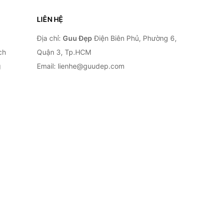
LIÊN HỆ
Địa chỉ:
Guu Đẹp
Điện Biên Phủ, Phường 6,
ch
Quận 3, Tp.HCM
g
Email: lienhe@guudep.com