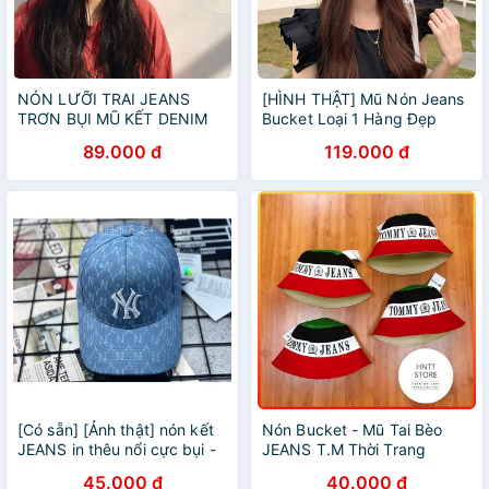
NÓN LƯỠI TRAI JEANS
[HÌNH THẬT] Mũ Nón Jeans
TRƠN BỤI MŨ KẾT DENIM
Bucket Loại 1 Hàng Đẹp
ULZZANG
89.000 đ
119.000 đ
[Có sẵn] [Ảnh thật] nón kết
Nón Bucket - Mũ Tai Bèo
JEANS in thêu nổi cực bụi -
JEANS T.M Thời Trang
mũ JEANS bóng chày chất
NAM/NỮ
45.000 đ
40.000 đ
đẹp