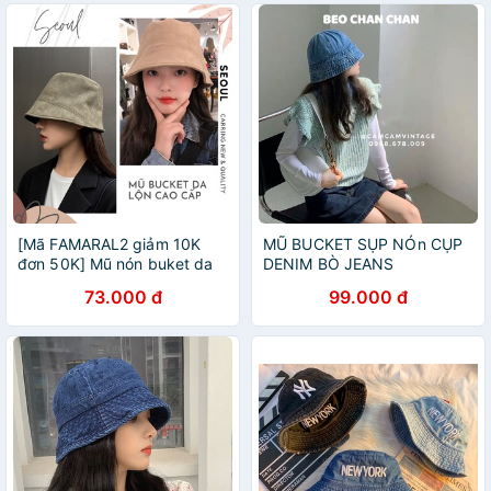
[Mã FAMARAL2 giảm 10K
MŨ BUCKET SỤP NÓn CỤP
đơn 50K] Mũ nón buket da
DENIM BÒ JEANS
lộn cao cấp chống nắng
73.000 đ
99.000 đ
vành vừa sang xịn mịn đa
dụng Hotrend hè 2021