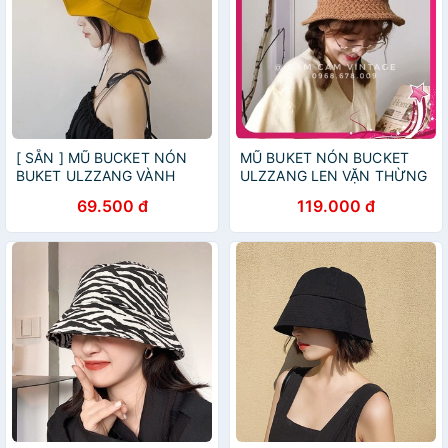
[ SẴN ] MŨ BUCKET NÓN
MŨ BUKET NÓN BUCKET
BUKET ULZZANG VÀNH
ULZZANG LEN VẶN THỪNG
RỘNG HOTTREND
FORM NHỎ
69.500 đ
119.000 đ