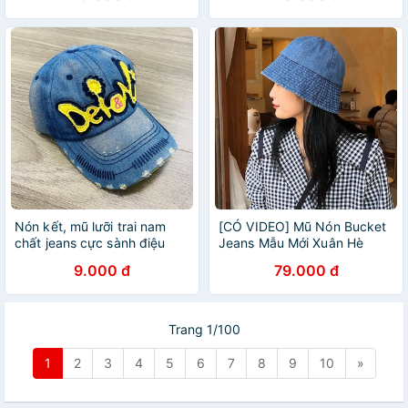
Nón kết, mũ lưỡi trai nam
[CÓ VIDEO] Mũ Nón Bucket
chất jeans cực sành điệu
Jeans Mẫu Mới Xuân Hè
2022
9.000 đ
79.000 đ
Trang 1/100
1
2
3
4
5
6
7
8
9
10
»