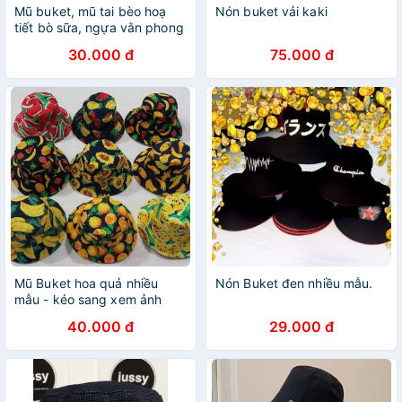
Mũ buket, mũ tai bèo hoạ
Nón buket vải kaki
tiết bò sữa, ngựa vằn phong
cách Hàn Quốc
30.000 đ
75.000 đ
Mũ Buket hoa quả nhiều
Nón Buket đen nhiều mẫu.
mẫu - kéo sang xem ảnh
(ảnh thật 100%)
40.000 đ
29.000 đ