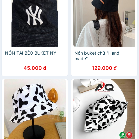
NÓN TAI BÈO BUKET NY
Nón buket chữ "Hand
made"
45.000 đ
129.000 đ