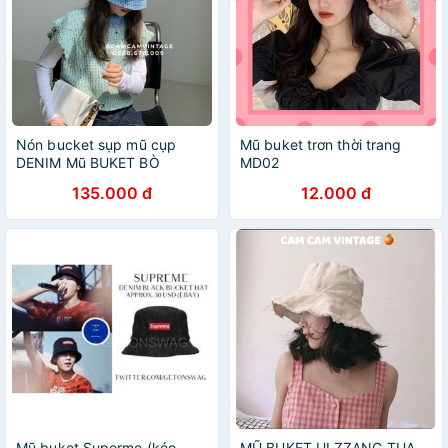
Nón bucket sụp mũ cụp
Mũ buket trơn thời trang
DENIM Mũ BUKET BÒ
MD02
JEANS
135.000 đ
12.000 đ
Mũ buket Superme (kéo
MŨ BUKET ULZZANG TUA