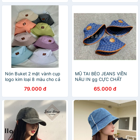
Nón Buket 2 mặt vành cụp
MŨ TAI BÈO JEANS VIỀN
logo kim loại 8 màu cho cả
NÂU IN gg CỰC CHẤT
tuần năng động
79.000 đ
65.000 đ