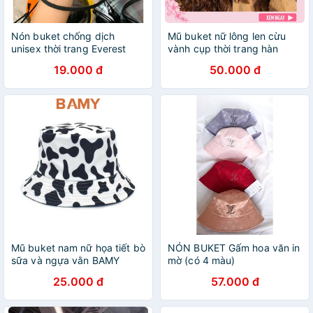
Nón buket chống dịch
Mũ buket nữ lông len cừu
unisex thời trang Everest
vành cụp thời trang hàn
quốc cao cấp dễ thương -
19.000 đ
50.000 đ
ML 31
Mũ buket nam nữ họa tiết bò
NÓN BUKET Gấm hoa văn in
sữa và ngựa vằn BAMY
mờ (có 4 màu)
phong cách Hàn Quốc đáng
25.000 đ
57.000 đ
yêu