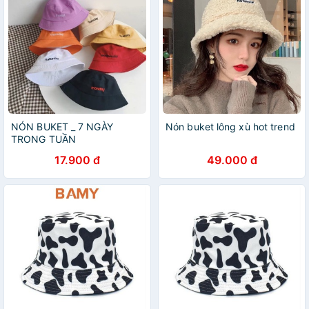
NÓN BUKET _ 7 NGÀY
Nón buket lông xù hot trend
TRONG TUẦN
17.900 đ
49.000 đ