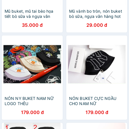
Mũ buket, mũ tai bèo họa
Mũ vành bo tròn, nón buket
tiết bò sữa và ngựa vằn
bò sữa, ngựa vằn hàng hot
BAMY phong cách Hàn
2021, 1 mặt
35.000 đ
29.000 đ
Quốc đáng yêu
NÓN NY BUKET NAM NỮ
NÓN BUKET CỰC NGẦU
LOGO THÊU
CHO NAM NỮ
179.000 đ
179.000 đ