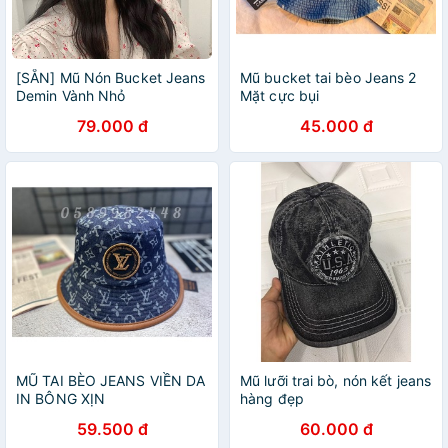
[SẴN] Mũ Nón Bucket Jeans
Mũ bucket tai bèo Jeans 2
Demin Vành Nhỏ
Mặt cực bụi
79.000 đ
45.000 đ
MŨ TAI BÈO JEANS VIỀN DA
Mũ lưỡi trai bò, nón kết jeans
IN BÔNG XỊN
hàng đẹp
59.500 đ
60.000 đ