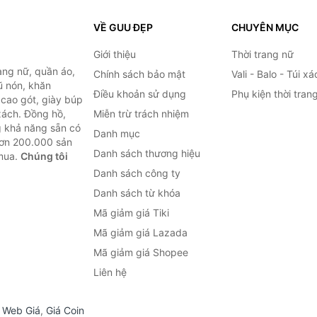
VỀ GUU ĐẸP
CHUYÊN MỤC
Giới thiệu
Thời trang nữ
ang nữ, quần áo,
Chính sách bảo mật
Vali - Balo - Túi xá
ũ nón, khăn
Điều khoản sử dụng
Phụ kiện thời tran
y cao gót, giày búp
 xách. Đồng hồ,
Miễn trừ trách nhiệm
ng khả năng sẵn có
Danh mục
hơn 200.000 sản
Danh sách thương hiệu
 mua.
Chúng tôi
Danh sách công ty
Danh sách từ khóa
Mã giảm giá Tiki
Mã giảm giá Lazada
Mã giảm giá Shopee
Liên hệ
,
Web Giá
,
Giá Coin