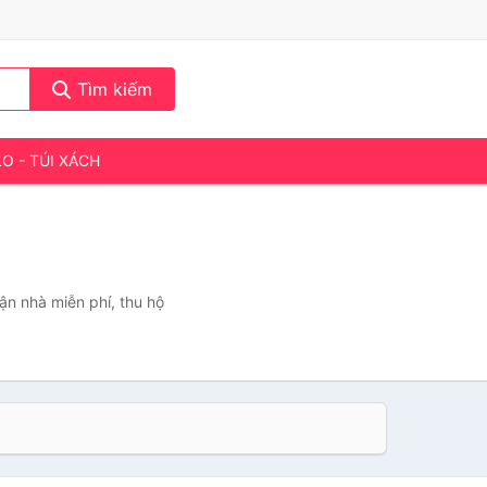
Tìm kiếm
LO - TÚI XÁCH
ận nhà miễn phí, thu hộ