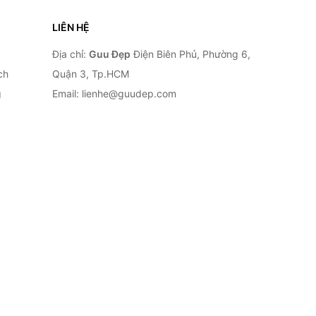
LIÊN HỆ
Địa chỉ:
Guu Đẹp
Điện Biên Phủ, Phường 6,
ch
Quận 3, Tp.HCM
g
Email: lienhe@guudep.com