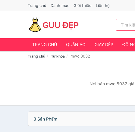
Trang chủ
Danh mục
Giới thiệu
Liên hệ
TRANG CHỦ
QUẦN ÁO
GIÀY DÉP
ĐỒ NG
mwc 8032
Trang chủ
Từ khóa
Nơi bán mwc 8032 giá r
0
Sản Phẩm