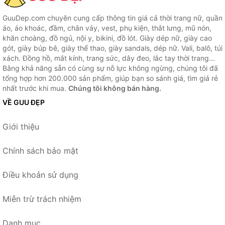
GuuDep.com chuyên cung cấp thông tin giá cả thời trang nữ, quần
áo, áo khoác, đầm, chân váy, vest, phụ kiện, thắt lưng, mũ nón,
khăn choàng, đồ ngủ, nội y, bikini, đồ lót. Giày dép nữ, giày cao
gót, giày búp bê, giày thể thao, giày sandals, dép nữ. Vali, balô, túi
xách. Đồng hồ, mắt kính, trang sức, dây đeo, lắc tay thời trang...
Bằng khả năng sẵn có cùng sự nỗ lực không ngừng, chúng tôi đã
tổng hợp hơn 200.000 sản phẩm, giúp bạn so sánh giá, tìm giá rẻ
nhất trước khi mua.
Chúng tôi không bán hàng.
VỀ GUU ĐẸP
Giới thiệu
Chính sách bảo mật
Điều khoản sử dụng
Miễn trừ trách nhiệm
Danh mục