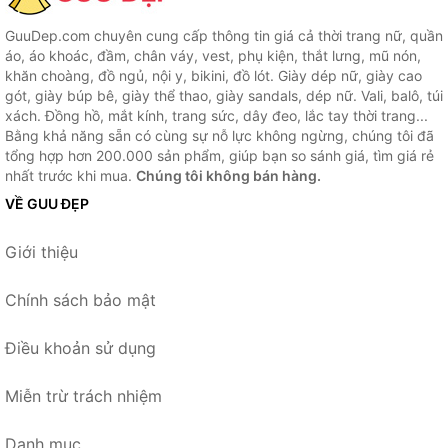
GuuDep.com chuyên cung cấp thông tin giá cả thời trang nữ, quần
áo, áo khoác, đầm, chân váy, vest, phụ kiện, thắt lưng, mũ nón,
khăn choàng, đồ ngủ, nội y, bikini, đồ lót. Giày dép nữ, giày cao
gót, giày búp bê, giày thể thao, giày sandals, dép nữ. Vali, balô, túi
xách. Đồng hồ, mắt kính, trang sức, dây đeo, lắc tay thời trang...
Bằng khả năng sẵn có cùng sự nỗ lực không ngừng, chúng tôi đã
tổng hợp hơn 200.000 sản phẩm, giúp bạn so sánh giá, tìm giá rẻ
nhất trước khi mua.
Chúng tôi không bán hàng.
VỀ GUU ĐẸP
Giới thiệu
Chính sách bảo mật
Điều khoản sử dụng
Miễn trừ trách nhiệm
Danh mục