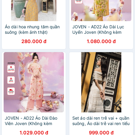
Áo dài hoa nhung tăm quần
JOVEN - AD22 Áo Dài Lục
suông (kèm ảnh thật)
Uyển Joven (Không kèm
quần)
280.000 đ
1.080.000 đ
JOVEN - AD22 Áo Dài Đào
Set áo dài ren trễ vai + quần
Viên Joven (Không kèm
suông, Áo dài trễ vai ren tiểu
quần)
thư tôn dáng ( cả set )
1.029.000 đ
999.000 đ