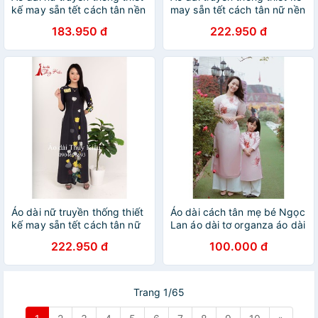
kế may sẵn tết cách tân nền
may sẵn tết cách tân nữ nền
đen kim tuyến K101 Thúy
đen hoa đỏ K40 Thúy Kiều
183.950 đ
222.950 đ
Kiều mềm mại co giãn áo dài
mềm mại co giãn áo dài giá
giá rẻ
rẻ
Áo dài nữ truyền thống thiết
Áo dài cách tân mẹ bé Ngọc
kế may sẵn tết cách tân nữ
Lan áo dài tơ organza áo dài
nền đen hoa K28 Thúy Kiều
đôi mẹ bé áo dài thiết kế tết
222.950 đ
100.000 đ
mềm mại co giãn áo dài giá
2022 hai màu trắng hồng áo
rẻ
dài nhỡ
Trang 1/65