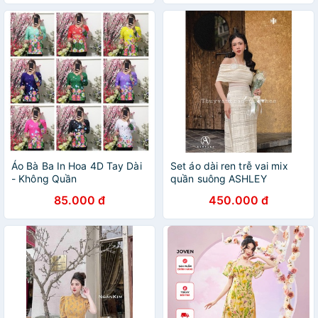
Áo Bà Ba In Hoa 4D Tay Dài
Set áo dài ren trễ vai mix
- Không Quần
quần suông ASHLEY
85.000 đ
450.000 đ