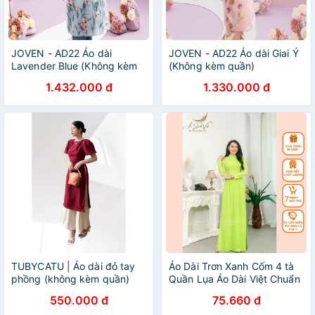
JOVEN - AD22 Áo dài
JOVEN - AD22 Áo dài Giai Ý
Lavender Blue (Không kèm
(Không kèm quần)
quần)
1.432.000 đ
1.330.000 đ
TUBYCATU | Áo dài đỏ tay
Áo Dài Trơn Xanh Cốm 4 tà
phồng (không kèm quần)
Quần Lụa Áo Dài Việt Chuẩn
Phom Cam kết Chất Lượng
550.000 đ
75.660 đ