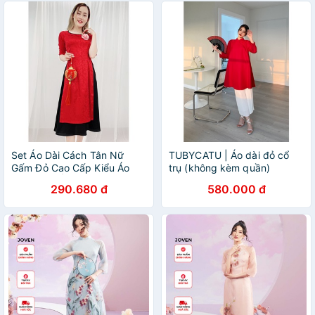
Set Áo Dài Cách Tân Nữ
TUBYCATU | Áo dài đỏ cổ
Gấm Đỏ Cao Cấp Kiểu Áo
trụ (không kèm quần)
Dài Nữ In Ẩn Hoa Hồng Váy
290.680 đ
580.000 đ
Đen GOTI 3141