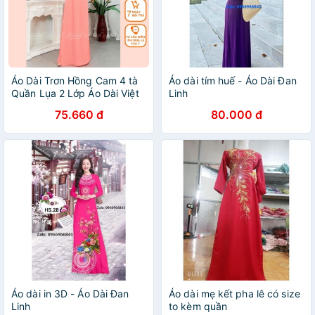
Áo Dài Trơn Hồng Cam 4 tà
Áo dài tím huế - Áo Dài Đan
Quần Lụa 2 Lớp Áo Dài Việt
Linh
Chuẩn Phom Cam kết Chất
75.660 đ
80.000 đ
Lượng
Áo dài in 3D - Áo Dài Đan
Áo dài mẹ kết pha lê có size
Linh
to kèm quần