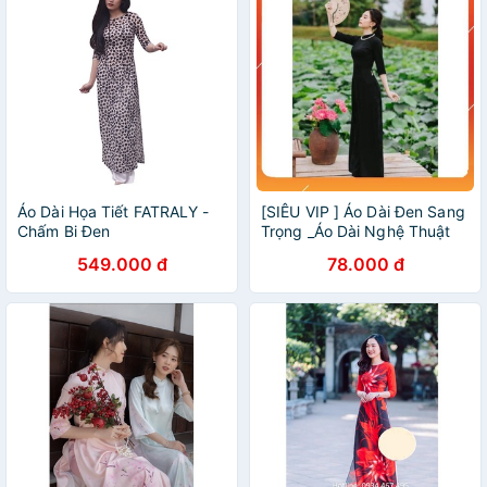
Áo Dài Họa Tiết FATRALY -
[SIÊU VIP ] Áo Dài Đen Sang
Chấm Bi Đen
Trọng _Áo Dài Nghệ Thuật
Cao Cấp _Áo Dài May Sẵn
549.000 đ
78.000 đ