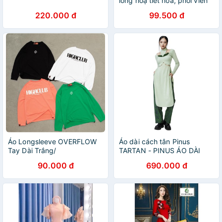
lông hoạ tiết hoa, phối viền
đen, khuy ngọc
220.000 đ
99.500 đ
Áo Longsleeve OVERFLOW
Áo dài cách tân Pinus
Tay Dài Trắng/
TARTAN - PINUS ÁO DÀI
Đen/Hồng/Xanh Lá Nỉ
90.000 đ
690.000 đ
Cotton - HIGHCLUB Brand
Chính Hãng