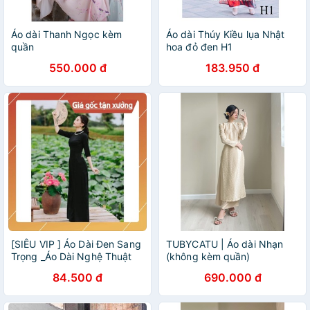
Áo dài Thanh Ngọc kèm
Áo dài Thúy Kiều lụa Nhật
quần
hoa đỏ đen H1
550.000 đ
183.950 đ
[SIÊU VIP ] Áo Dài Đen Sang
TUBYCATU | Áo dài Nhạn
Trọng _Áo Dài Nghệ Thuật
(không kèm quần)
Cao Cấp May Sẵn
84.500 đ
690.000 đ