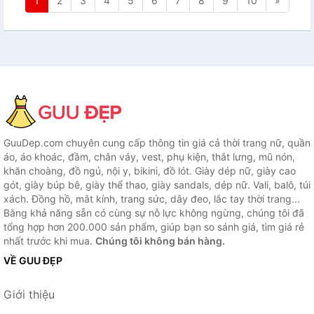
1
2
3
4
5
6
7
8
9
10
»
GuuDep.com chuyên cung cấp thông tin giá cả thời trang nữ, quần
áo, áo khoác, đầm, chân váy, vest, phụ kiện, thắt lưng, mũ nón,
khăn choàng, đồ ngủ, nội y, bikini, đồ lót. Giày dép nữ, giày cao
gót, giày búp bê, giày thể thao, giày sandals, dép nữ. Vali, balô, túi
xách. Đồng hồ, mắt kính, trang sức, dây đeo, lắc tay thời trang...
Bằng khả năng sẵn có cùng sự nỗ lực không ngừng, chúng tôi đã
tổng hợp hơn 200.000 sản phẩm, giúp bạn so sánh giá, tìm giá rẻ
nhất trước khi mua.
Chúng tôi không bán hàng.
VỀ GUU ĐẸP
Giới thiệu