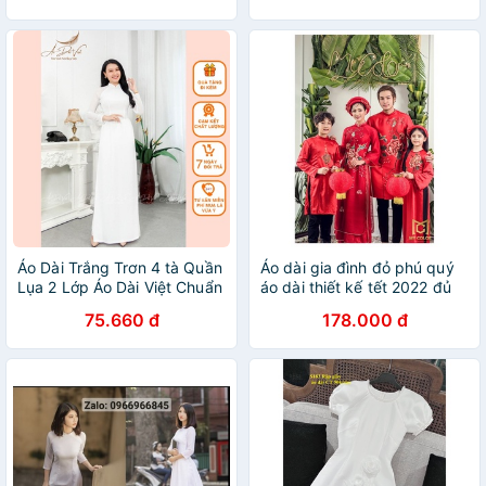
Áo Dài Trắng Trơn 4 tà Quần
Áo dài gia đình đỏ phú quý
Lụa 2 Lớp Áo Dài Việt Chuẩn
áo dài thiết kế tết 2022 đủ
Phom cam kết Chất Lượng
áo dài bố áo dài mẹ áo dài
75.660 đ
178.000 đ
bé trai bé gái áo dài size nhỡ