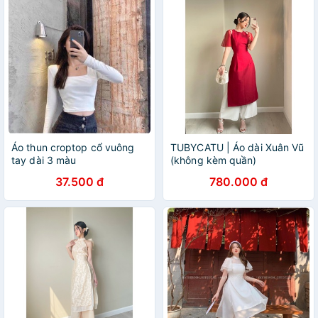
Áo thun croptop cổ vuông
TUBYCATU | Áo dài Xuân Vũ
tay dài 3 màu
(không kèm quần)
đen,trắng,xám
37.500 đ
780.000 đ