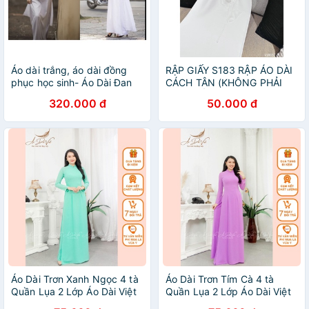
Áo dài trắng, áo dài đồng
RẬP GIẤY S183 RẬP ÁO DÀI
phục học sinh- Áo Dài Đan
CÁCH TÂN (KHÔNG PHẢI
Linh
BÁN QUẦN ÁO)
320.000 đ
50.000 đ
Áo Dài Trơn Xanh Ngọc 4 tà
Áo Dài Trơn Tím Cà 4 tà
Quần Lụa 2 Lớp Áo Dài Việt
Quần Lụa 2 Lớp Áo Dài Việt
Chuẩn Phom Cam kết Chất
Chuẩn Phom Cam kết Chất