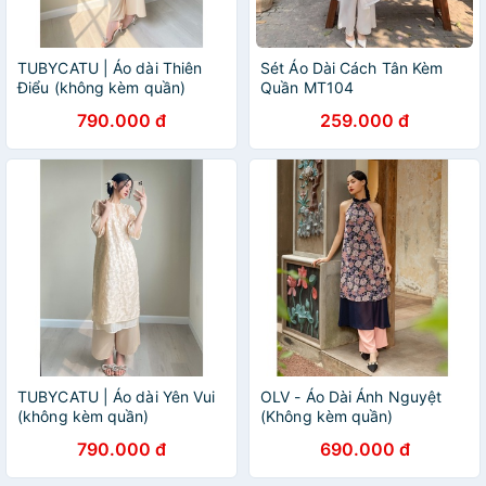
TUBYCATU | Áo dài Thiên
Sét Áo Dài Cách Tân Kèm
Điểu (không kèm quần)
Quần MT104
790.000 đ
259.000 đ
TUBYCATU | Áo dài Yên Vui
OLV - Áo Dài Ánh Nguyệt
(không kèm quần)
(Không kèm quần)
790.000 đ
690.000 đ