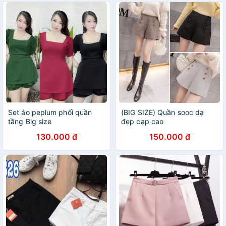
Set áo peplum phối quần
(BIG SIZE) Quần sooc dạ
tầng Big size
đẹp cạp cao
130.000 đ
150.000 đ