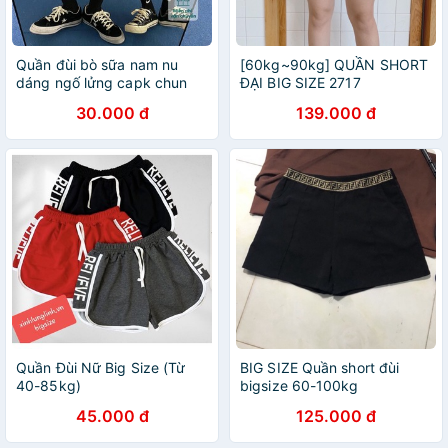
Quần đùi bò sữa nam nu
[60kg~90kg] QUẦN SHORT
dáng ngố lửng capk chun
ĐẠI BIG SIZE 2717
trắng hồng cá tính hottrend
30.000 đ
139.000 đ
hàn quốc cheapy C226
Quần Đùi Nữ Big Size (Từ
BIG SIZE Quần short đùi
40-85kg)
bigsize 60-100kg
45.000 đ
125.000 đ