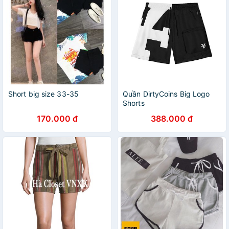
Short big size 33-35
Quần DirtyCoins Big Logo
Shorts
170.000 đ
388.000 đ