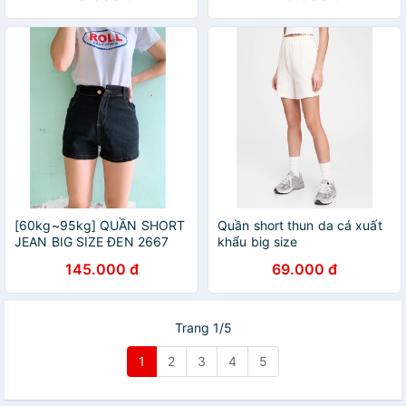
[60kg~95kg] QUẦN SHORT
Quần short thun da cá xuất
JEAN BIG SIZE ĐEN 2667
khẩu big size
145.000 đ
69.000 đ
Trang 1/5
1
2
3
4
5