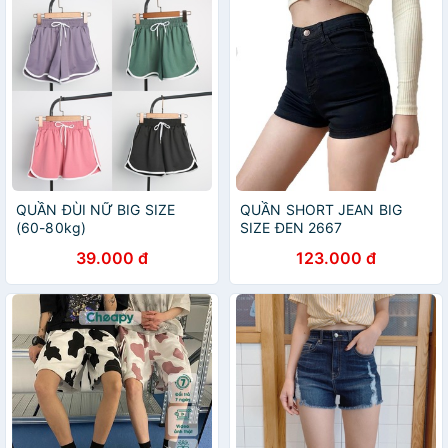
QUẦN ĐÙI NỮ BIG SIZE
QUẦN SHORT JEAN BIG
(60-80kg)
SIZE ĐEN 2667
39.000 đ
123.000 đ