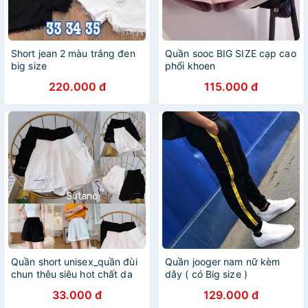
Short jean 2 màu trắng đen
Quần sooc BIG SIZE cạp cao
big size
phối khoen
220.000 đ
115.000 đ
Quần short unisex_quần đùi
Quần jooger nam nữ kèm
chun thêu siêu hot chất da
dây ( có Big size )
cá form to - quan sooc mặc
33.000 đ
129.000 đ
nhà tiện lợi