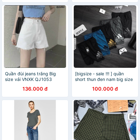
Quần đùi jeans trắng Big
[bigsize - sale !!! ] quần
size vải VNXK QJ1053
short thun đen nam big size
136.000 đ
100.000 đ