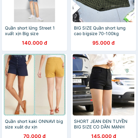
Quần short lửng Street 1
BIG SIZE Quần short lưng
xuất xịn Big size
cao bigsize 70-100kg
140.000 đ
95.000 đ
Quần short kaki ONNAVI big
SHORT JEAN ĐEN TUYỀN
size xuât dư xịn
BIG SIZE CO DÃN MẠNH
70.000 đ
145.000 đ