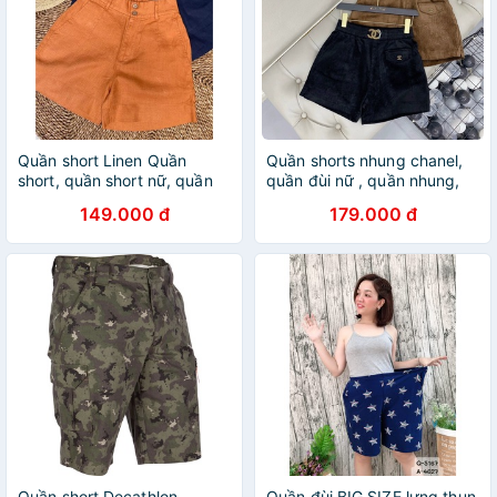
Quần short Linen Quần
Quần shorts nhung chanel,
short, quần short nữ, quần
quần đùi nữ , quần nhung,
đùi, quan dui, quan short,
quan soo nhung [ thoi trang
149.000 đ
179.000 đ
quan sot, quần dùi, quần
nu]
sooc nữ, quần đùi n
Quần short Decathlon
Quần đùi BIG SIZE lưng thun