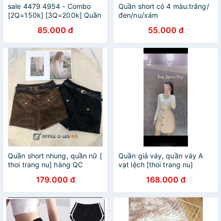
sale 4479 4954 - Combo
Quần short có 4 màu:trắng/
[2Q=150k] [3Q=200k] Quần
đen/nu/xám
sọt short đùi mặc nhà BIG
85.000 đ
55.000 đ
SIZE- quan-mac-nha
Quần short nhung, quần nữ [
Quần giả váy, quần váy A
thoi trang nu] hàng QC
vạt lệch [thoi trang nu]
179.000 đ
168.000 đ