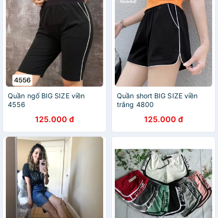
Quần ngố BIG SIZE viền
Quần short BIG SIZE viền
4556
trắng 4800
125.000 đ
125.000 đ