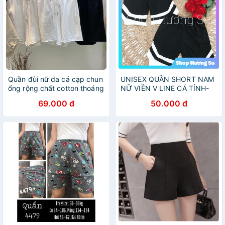
Quần đùi nữ da cá cạp chun
UNISEX QUẦN SHORT NAM
ống rộng chất cotton thoáng
NỮ VIỀN V LINE CÁ TÍNH-
mát có dây rút basic trơn
HươngSu (53-Qan-Dui-V)
69.000 đ
50.000 đ
mặc nhà Taosan, quan
short/sooc nu