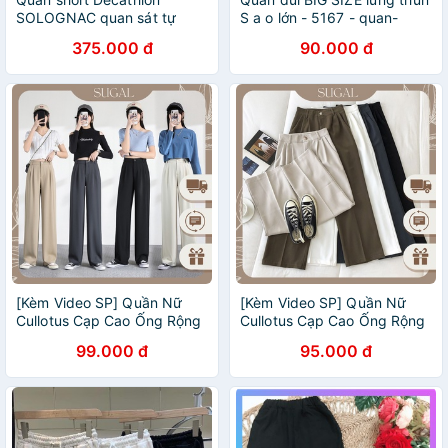
SOLOGNAC quan sát tự
S a o lớn - 5167 - quan-
nhiên Bermuda 500 - big
mac-nha
375.000 đ
90.000 đ
size 2XL(>90kg)
[Kèm Video SP] Quần Nữ
[Kèm Video SP] Quần Nữ
Cullotus Cạp Cao Ống Rộng
Cullotus Cạp Cao Ống Rộng
Chất Liệu Vitex Cao Cấp Có
Chất Liệu Vitex Cao Cấp Có
99.000 đ
95.000 đ
Size Sugal QUAN NU SG
Size Sugal QUAN NU SG
003V8
003