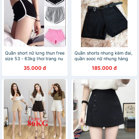
Quần short nữ lưng thun free
Quần shorts nhung kèm đai,
size 53 - 63kg thoi trang nu
quần sooc nữ nhung hàng
ANNA
QC [thoi trang nu]
35.000 đ
185.000 đ