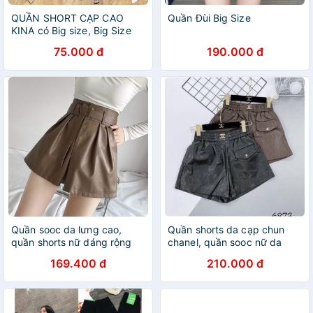
QUẦN SHORT CẠP CAO
Quần Đùi Big Size
KINA có Big size, Big Size
7XL 89KG
75.000 đ
190.000 đ
Quần sooc da lưng cao,
Quần shorts da cạp chun
quần shorts nữ dáng rộng
chanel, quần sooc nữ da
hàng QC [thoi trang nu]
hàng QC [thoi trang nu]
169.400 đ
210.000 đ