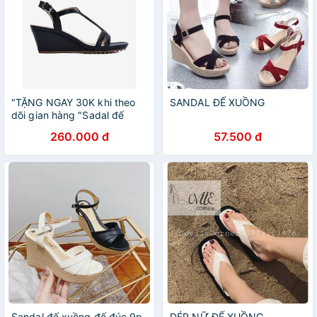
"TẶNG NGAY 30K khi theo
SANDAL ĐẾ XUỒNG
dõi gian hàng "Sadal đế
xuồng Đông Hải quai mảnh
260.000 đ
57.500 đ
cao 6cm tôn dáng - S85N7
Sandal đế xuồng đế đúc 9p
DÉP NỮ ĐẾ XUỒNG