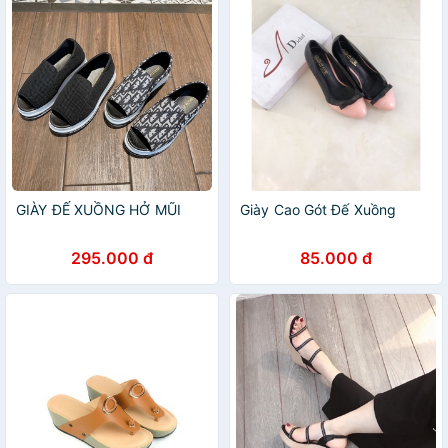
GIÀY ĐẾ XUỒNG HỞ MŨI
Giày Cao Gót Đế Xuồng
295.000 đ
85.000 đ