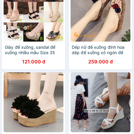
Giày đế xuồng, sandal đế
Dép nữ đế xuồng đính hoa
xuồng nhiều mẫu Size 35
dép đế xuồng xỏ ngón đế
đến 40
EVA GLD013 Cuocsongvang
121.000 đ
259.000 đ