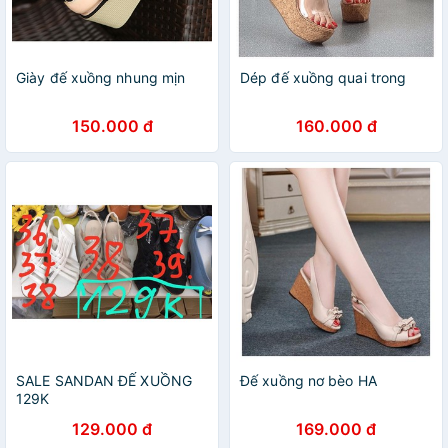
Giày đế xuồng nhung mịn
Dép đế xuồng quai trong
150.000 đ
160.000 đ
SALE SANDAN ĐẾ XUỒNG
Đế xuồng nơ bèo HA
129K
129.000 đ
169.000 đ