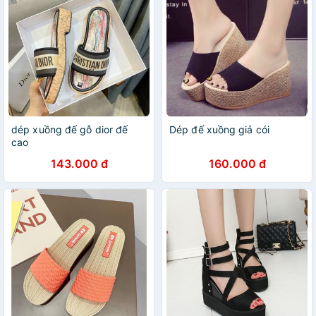
dép xuồng đế gỗ dior đế
Dép đế xuồng giả cói
cao
143.000 đ
160.000 đ