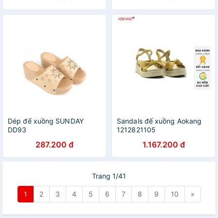
Dép đế xuồng SUNDAY
Sandals đế xuồng Aokang
DD93
1212821105
287.200 đ
1.167.200 đ
Trang 1/41
1
2
3
4
5
6
7
8
9
10
»