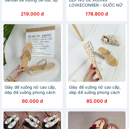
LOVIIECONRER - GUỐC NỮ
ĐẾ XUỒNG QUAI NGANG
219.000 đ
178.800 đ
7CM ĐAN CHÉO - GUỐC NỮ
ĐẾ XUỒNG D200801
D211013
Giày đế xuồng nữ cao cấp,
Giày đế xuồng nữ cao cấp,
dép đế xuồng phong cách
dép đế xuồng phong cách
vintage
vintage
60.000 đ
85.000 đ