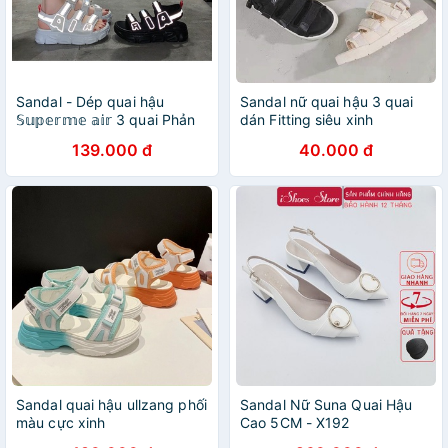
Sandal - Dép quai hậu
Sandal nữ quai hậu 3 quai
𝕊𝕦𝕡𝕖𝕣𝕞𝕖 𝕒𝕚𝕣 3 quai Phản
dán Fitting siêu xinh
quang
139.000 đ
40.000 đ
Sandal quai hậu ullzang phối
Sandal Nữ Suna Quai Hậu
màu cực xinh
Cao 5CM - X192