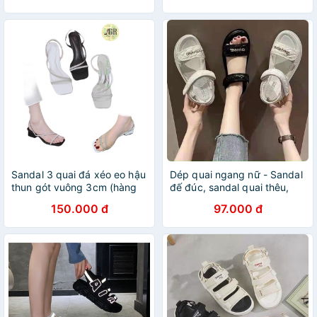
Sandal 3 quai đá xéo eo hậu
Dép quai ngang nữ - Sandal
thun gót vuông 3cm (hàng
đế đúc, sandal quai thêu,
đẹp )
dép quai hậu, siêu nhẹ
150.000 đ
97.000 đ