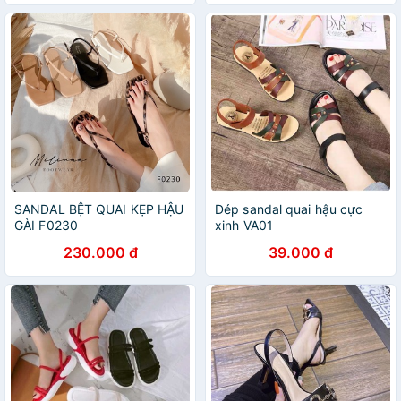
SANDAL BỆT QUAI KẸP HẬU
Dép sandal quai hậu cực
GÀI F0230
xinh VA01
230.000 đ
39.000 đ