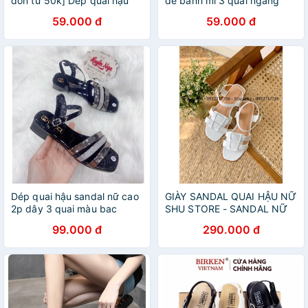
đơn từ 50k] Dép quai hậu
đế bánh mì 3 quai ngang
sandal quai hậu nữ tăng
59.000 đ
59.000 đ
chiều cao D21
Dép quai hậu sandal nữ cao
GIÀY SANDAL QUAI HẬU NỮ
2p dây 3 quai màu bac
SHU STORE - SANDAL NỮ
THỜI TRANG QUAI NGANG
99.000 đ
290.000 đ
ĐẾ BỆT 1CM