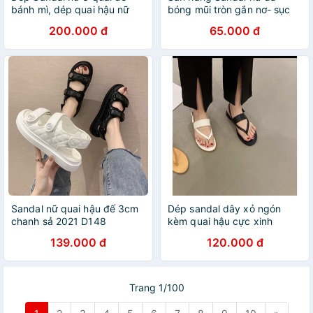
bánh mì, dép quai hậu nữ
bóng mũi tròn gắn nơ- sục
quai dán
nữ có quai hậu- giày nữ-
200.000 đ
65.000 đ
dép quai hậu nữ(sandal
công chúa)
Sandal nữ quai hậu đế 3cm
Dép sandal dây xỏ ngón
chanh sả 2021 D148
kèm quai hậu cực xinh
139.000 đ
120.000 đ
Trang 1/100