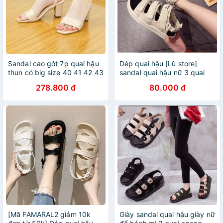
Sandal cao gót 7p quai hậu
Dép quai hậu [Lù store]
thun có big size 40 41 42 43
sandal quai hậu nữ 3 quai
- 20015
dán vải canvas cao cấp
278.800 đ
80.000 đ
phong cách Hàn Quốc
[Mã FAMARAL2 giảm 10k
Giày sandal quai hậu giày nữ