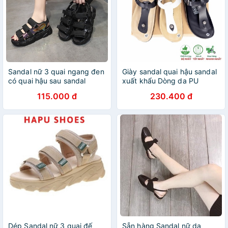
Sandal nữ 3 quai ngang đen
Giày sandal quai hậu sandal
có quai hậu sau sandal
xuất khẩu Dòng da PU
ulzzang đi học mã GSN10
Leather Mã D10
115.000 đ
230.400 đ
Dép Sandal nữ 3 quai đế
Sẵn hàng Sandal nữ da