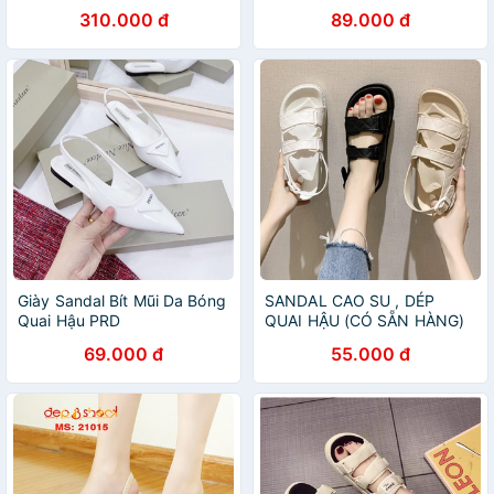
310.000 đ
89.000 đ
Giày Sandal Bít Mũi Da Bóng
SANDAL CAO SU , DÉP
Quai Hậu PRD
QUAI HẬU (CÓ SẴN HÀNG)
69.000 đ
55.000 đ