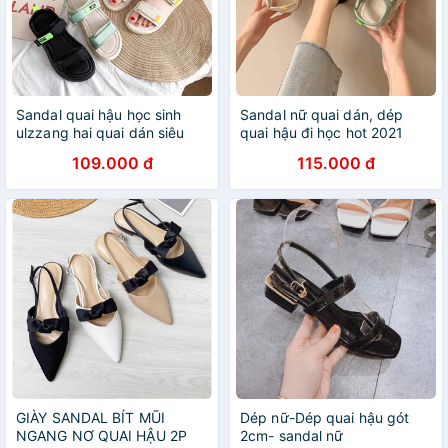
Sandal quai hậu học sinh
Sandal nữ quai dán, dép
ulzzang hai quai dán siêu
quai hậu đi học hot 2021
xinh
109.000 đ
115.000 đ
GIÀY SANDAL BÍT MŨI
Dép nữ-Dép quai hậu gót
NGANG NƠ QUAI HẬU 2P
2cm- sandal nữ