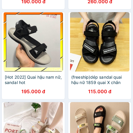
190.000 đ
260.000 đ
[Hot 2022] Quai hậu nam nữ,
(freeship)dép sandal quai
sandal hot
hậu nữ 1859 quai X chắn
chắn
195.000 đ
115.000 đ