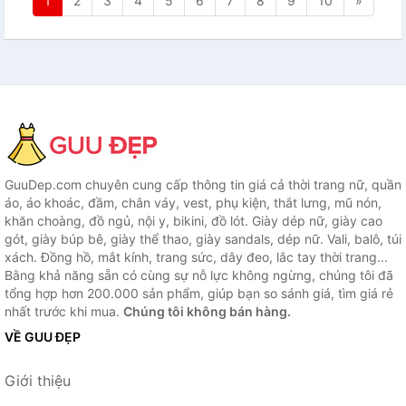
1
2
3
4
5
6
7
8
9
10
»
GuuDep.com chuyên cung cấp thông tin giá cả thời trang nữ, quần
áo, áo khoác, đầm, chân váy, vest, phụ kiện, thắt lưng, mũ nón,
khăn choàng, đồ ngủ, nội y, bikini, đồ lót. Giày dép nữ, giày cao
gót, giày búp bê, giày thể thao, giày sandals, dép nữ. Vali, balô, túi
xách. Đồng hồ, mắt kính, trang sức, dây đeo, lắc tay thời trang...
Bằng khả năng sẵn có cùng sự nỗ lực không ngừng, chúng tôi đã
tổng hợp hơn 200.000 sản phẩm, giúp bạn so sánh giá, tìm giá rẻ
nhất trước khi mua.
Chúng tôi không bán hàng.
VỀ GUU ĐẸP
Giới thiệu