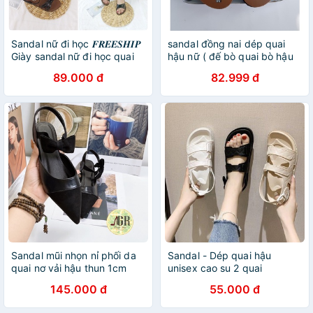
Sandal nữ đi học 𝑭𝑹𝑬𝑬𝑺𝑯𝑰𝑷
sandal đồng nai dép quai
Giày sandal nữ đi học quai
hậu nữ ( đế bò quai bò hậu
hậu, đế nhựa quai hậu - TB
thun ) size từ 34 nữ đến 42
89.000 đ
82.999 đ
Sandal nu nut
nữ
Sandal mũi nhọn nỉ phối da
Sandal - Dép quai hậu
quai nơ vải hậu thun 1cm
unisex cao su 2 quai
145.000 đ
55.000 đ