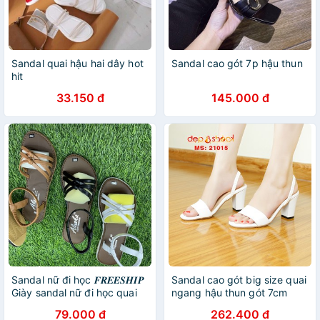
Sandal quai hậu hai dây hot
Sandal cao gót 7p hậu thun
hit
33.150 đ
145.000 đ
Sandal nữ đi học 𝑭𝑹𝑬𝑬𝑺𝑯𝑰𝑷
Sandal cao gót big size quai
Giày sandal nữ đi học quai
ngang hậu thun gót 7cm
hậu, đế nhựa quai hậu - TB
Depvashock - 20015
79.000 đ
262.400 đ
Sandal nu nut [Hoàn Xu]