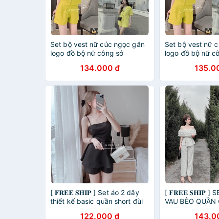
Set bộ vest nữ cúc ngọc gắn
Set bộ vest nữ 
logo đồ bộ nữ công sở
logo đồ bộ nữ 
BN10145
134.000 đ
135.0
[ 𝐅𝐑𝐄𝐄 𝐒𝐇𝐈𝐏 ] Set áo 2 dây
[ 𝐅𝐑𝐄𝐄 𝐒𝐇𝐈𝐏
thiết kế basic quần short đùi
VAU BÈO QUẦN
đồ bộ nữ đi biển
XINH XẮN ĐỒ B
122.000 đ
143.0