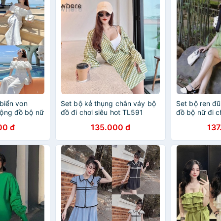
 biển von
Set bộ kẻ thụng chân váy bộ
Set bộ ren đũ
ộng đồ bộ nữ
đồ đi chơi siêu hot TL591
đồ bộ nữ đi c
BN225
00 đ
135.000 đ
137