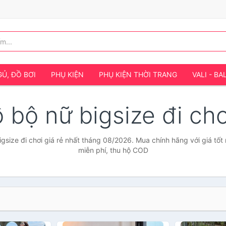
Ủ, ĐỒ BƠI
PHỤ KIỆN
PHỤ KIỆN THỜI TRANG
VALI - BA
ồ bộ nữ bigsize đi ch
gsize đi chơi giá rẻ nhất tháng 08/2026. Mua chính hãng với giá tốt
miễn phí, thu hộ COD