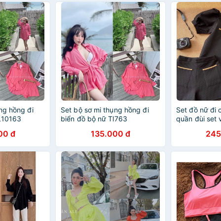
ng hồng đi
Set bộ sơ mi thụng hồng đi
Set đồ nữ đi 
L10163
biển đồ bộ nữ Tl763
quần đùi set
00 đ
135.000 đ
245