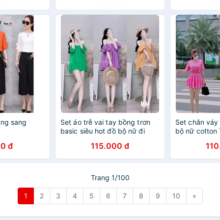
ộng sang
Set áo trễ vai tay bồng trơn
Set chân váy 
9
basic siêu hot đồ bộ nữ đi
bộ nữ cotton
biển xuân hè LT585
0 đ
115.000 đ
110
Trang 1/100
1
2
3
4
5
6
7
8
9
10
»