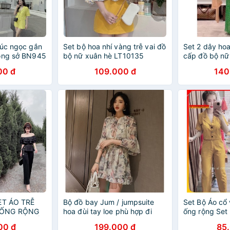
cúc ngọc gắn
Set bộ hoa nhí vàng trễ vai đồ
Set 2 dây hoa
công sở BN945
bộ nữ xuân hè LT10135
cấp đồ bộ nữ 
LT486
00 đ
109.000 đ
140
 ] SET ÁO TRỄ
Bộ đồ bay Jum / jumpsuite
Set Bộ Áo cổ
 ỐNG RỘNG
hoa đùi tay loe phù hợp đi
ống rộng Set 
Ộ NỮ ĐI BIỂN
biển, dạo phố, đi chơi 2 lớp
00 đ
199.000 đ
85