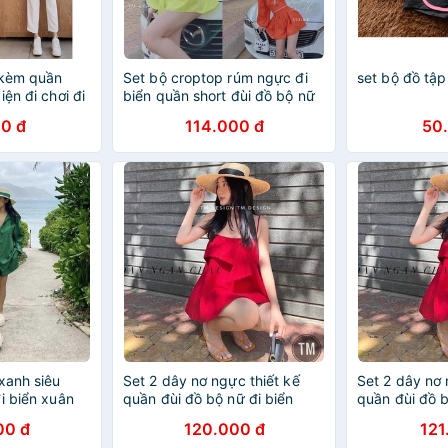
 kèm quần
Set bộ croptop rúm ngực đi
set bộ đồ tập
iện đi chơi đi
biển quần short đùi đồ bộ nữ
siêu cá tính DN10104
0 đ
114.000 đ
50
xanh siêu
Set 2 dây nơ ngực thiết kế
Set 2 dây nơ 
i biển xuân
quần đùi đồ bộ nữ đi biển
quần đùi đồ b
TH896
TH896
00 đ
120.000 đ
121