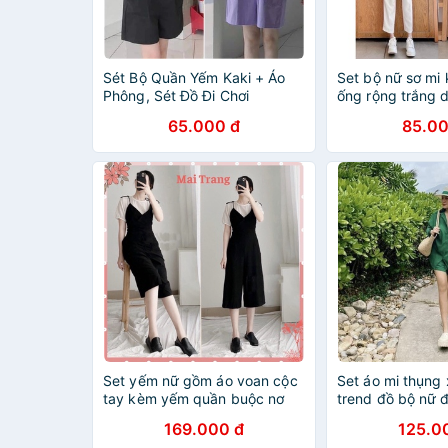
Sét Bộ Quần Yếm Kaki + Áo
Set bộ nữ sơ mi
Phông, Sét Đồ Đi Chơi
ống rộng trắng d
học xinh xắn
65.000 đ
85.00
Set yếm nữ gồm áo voan cộc
Set áo mi thụng 
tay kèm yếm quần buộc nơ
trend đồ bộ nữ đ
vai, Set đồ nữ đi chơi
hè LT510
169.000 đ
125.0
Maitrangshop92 – (TTA69)