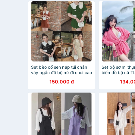
Set bèo cổ sen nắp túi chân
Set bộ sơ mi thụ
váy ngắn đồ bộ nữ đi chơi cao
biển đồ bộ nữ T
cấp NN877
150.000 đ
134.0