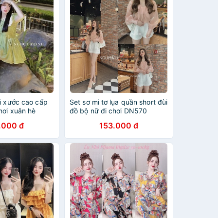
i xước cao cấp
Set sơ mi tơ lụa quần short đùi
hơi xuân hè
đồ bộ nữ đi chơi DN570
.000 đ
153.000 đ