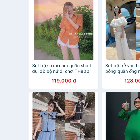
Set bộ sơ mi cam quần short
Set bộ trễ vai đi
đùi đồ bộ nữ đi chơi TH800
bông quần ống r
đi chơi DN11037
119.000 đ
128.0