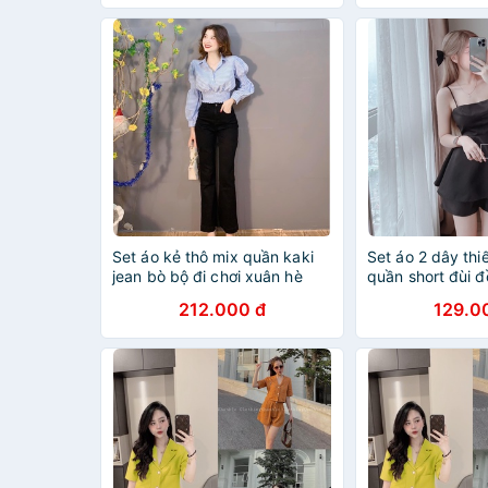
Set áo kẻ thô mix quần kaki
Set áo 2 dây thi
jean bò bộ đi chơi xuân hè
quần short đùi đ
TL048
biển DN603
212.000 đ
129.0