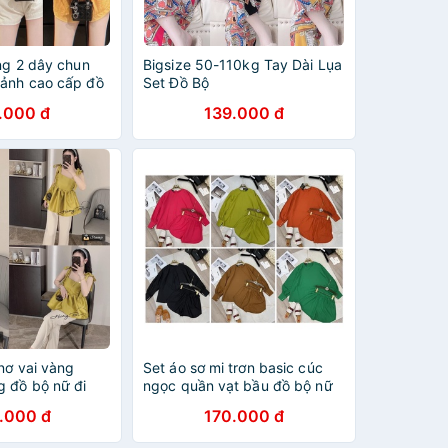
ng 2 dây chun
Bigsize 50-110kg Tay Dài Lụa
ảnh cao cấp đồ
Set Đồ Bộ
i DN882
.000 đ
139.000 đ
nơ vai vàng
Set áo sơ mi trơn basic cúc
g đồ bộ nữ đi
ngọc quần vạt bầu đồ bộ nữ
0322
đi chơi TH555
.000 đ
170.000 đ