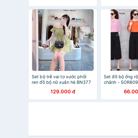
Set bộ trễ vai tơ xước phối
Set đồ bộ ống r
ren đồ bộ nữ xuân hè BN377
chảnh - SOR80
129.000 đ
66.00