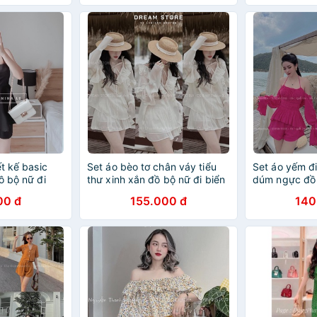
ết kế basic
Set áo bèo tơ chân váy tiểu
Set áo yếm đi
ồ bộ nữ đi
thư xinh xắn đồ bộ nữ đi biển
dúm ngực đồ 
DN810
tính BN10117
00 đ
155.000 đ
140