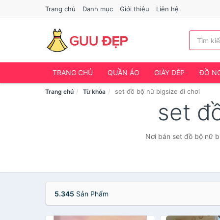
Trang chủ
Danh mục
Giới thiệu
Liên hệ
TRANG CHỦ
QUẦN ÁO
GIÀY DÉP
ĐỒ NG
set đồ bộ nữ bigsize đi chơi
Trang chủ
Từ khóa
set đ
Nơi bán set đồ bộ nữ bi
5.345
Sản Phẩm