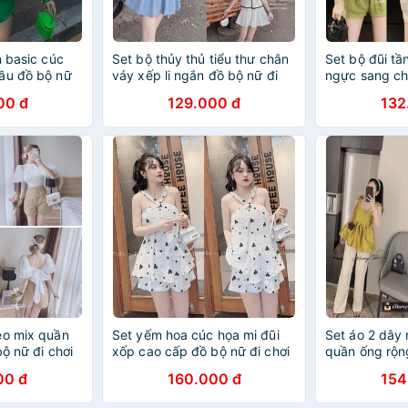
n basic cúc
Set bộ thủy thủ tiểu thư chân
Set bộ đũi tầ
ầu đồ bộ nữ
váy xếp li ngắn đồ bộ nữ đi
ngực sang ch
chơi TH734
bộ nữ đi chơ
00 đ
129.000 đ
132
èo mix quần
Set yếm hoa cúc họa mi đũi
Set áo 2 dây 
bộ nữ đi chơi
xốp cao cấp đồ bộ nữ đi chơi
quần ống rộn
BN723
chơi BN504 
00 đ
160.000 đ
154