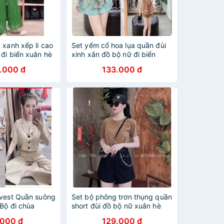
 xanh xếp li cao
Set yếm cổ hoa lụa quần đùi
đi biển xuân hè
xinh xắn đồ bộ nữ đi biển
xuân hè LT590
.000 đ
133.000 đ
 vest Quần suông
Set bộ phông trơn thụng quần
Bộ đi chùa
short đùi đồ bộ nữ xuân hè
DN293
.000 đ
129.000 đ