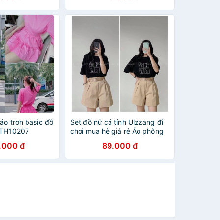
áo trơn basic đồ
Set đồ nữ cá tính Ulzzang đi
 TH10207
chơi mua hè giá rẻ Áo phông
tay lỡ quần short SNOOPY
.000 đ
89.000 đ
SDN01