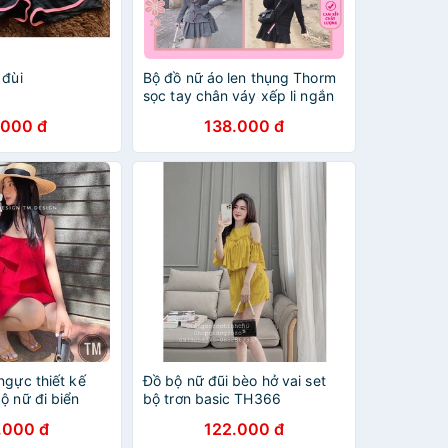
 đùi
Bộ đồ nữ áo len thụng Thorm
sọc tay chân váy xếp li ngắn
chữ a đồ bộ nữ đi chơi xinh
.000 đ
138.000 đ
xắn MIVOSA SV002
ngực thiết kế
Đồ bộ nữ đũi bèo hở vai set
ộ nữ đi biển
bộ trơn basic TH366
.000 đ
122.000 đ