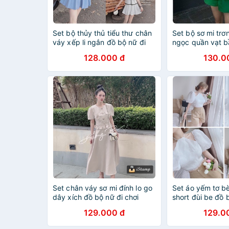
Set bộ thủy thủ tiểu thư chân
Set bộ sơ mi trơ
váy xếp li ngắn đồ bộ nữ đi
ngọc quần vạt b
chơi TH10734
đi chơi TH404
128.000 đ
130.0
Set chân váy sơ mi đính lo go
Set áo yếm tơ b
dây xích đồ bộ nữ đi chơi
short đùi be đồ 
DN055
LT774
129.000 đ
129.0