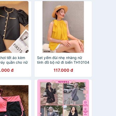
chơi tết áo kèm
Set yếm đùi nhẹ nhàng nữ
 váy quần cho nữ
tính đồ bộ nữ đi biển TH10104
.000 đ
117.000 đ