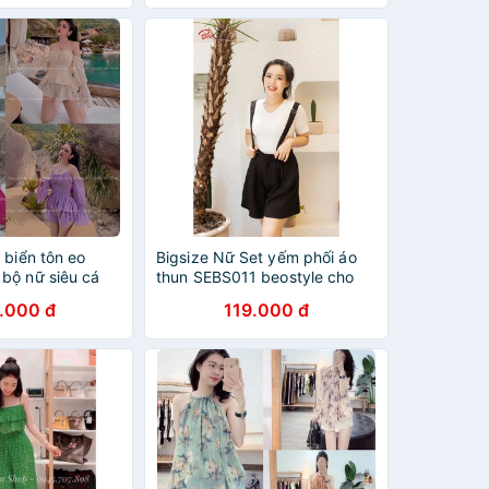
 biển tôn eo
Bigsize Nữ Set yếm phối áo
bộ nữ siêu cá
thun SEBS011 beostyle cho
7
người béo mập 55-100kg -
.000 đ
119.000 đ
Mặc đi tiệc,đi chơi hoặc dạo
phố