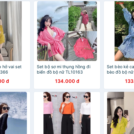
 hở vai set
Set bộ sơ mi thụng hồng đi
Set bèo kẻ ca
H366
biển đồ bộ nữ TL10163
bèo đồ bộ nữ
00 đ
134.000 đ
133