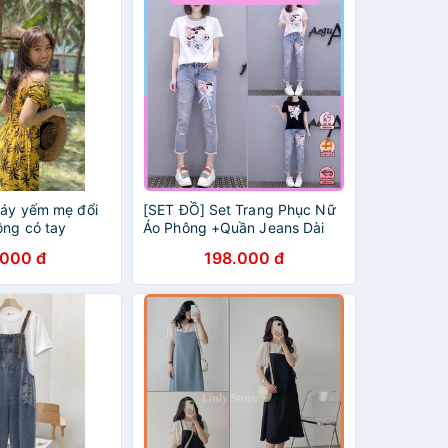
váy yếm mẹ đổi
[SET ĐỒ] Set Trang Phục Nữ
ông có tay
Áo Phông +Quần Jeans Dài
Năng Động
.000 đ
198.000 đ