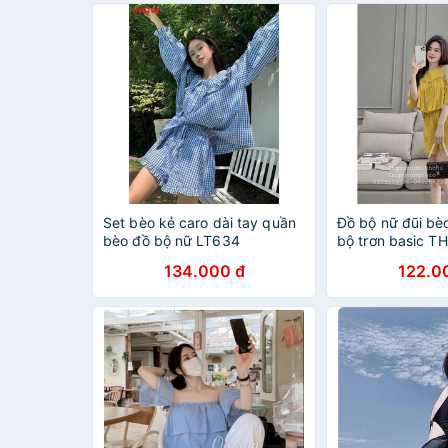
Set bèo kẻ caro dài tay quần
Đồ bộ nữ đũi bèo
bèo đồ bộ nữ LT634
bộ trơn basic T
134.000 đ
122.0