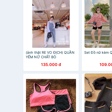
(ảnh thật RE VO ĐỊCH) QUẦN
Set Đồ nữ kèm Q
YẾM NỮ CHẤT BÒ
135.000 đ
109.0