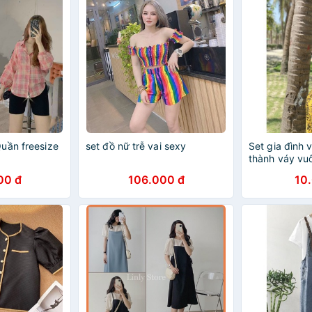
uần freesize
set đồ nữ trễ vai sexy
Set gia đình 
thành váy vu
00 đ
106.000 đ
10