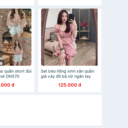
ụa quần short đùi
Set bèo hồng xinh xắn quần
chơi DN570
giả váy đồ bộ nữ ngắn tay
BN360
.000 đ
125.000 đ