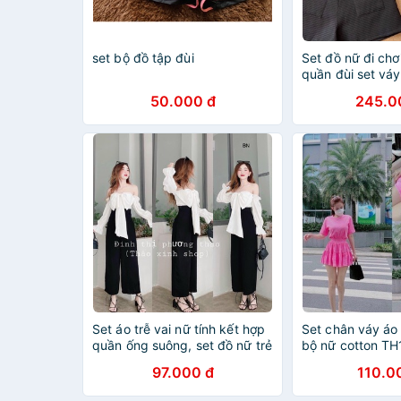
set bộ đồ tập đùi
Set đồ nữ đi chơ
quần đùi set vá
50.000 đ
245.0
Set áo trễ vai nữ tính kết hợp
Set chân váy áo 
quần ống suông, set đồ nữ trẻ
bộ nữ cotton T
trung nữ tính Zashopp
97.000 đ
110.0