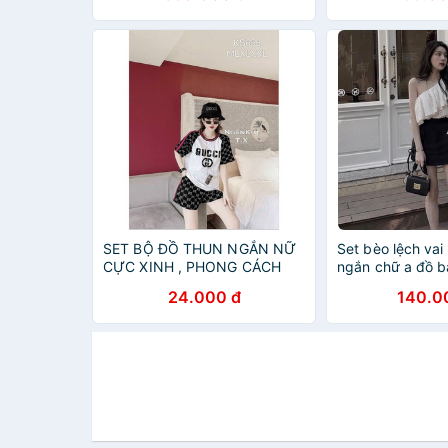
SET BỘ ĐỒ THUN NGẮN NỮ
Set bèo lệch vai
CỰC XINH , PHONG CÁCH
ngắn chữ a đồ 
THỜI TRANG MỚI TT
24.000 đ
140.0