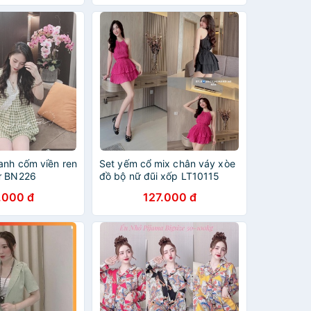
anh cốm viền ren
Set yếm cổ mix chân váy xòe
ữ BN226
đồ bộ nữ đũi xốp LT10115
.000 đ
127.000 đ