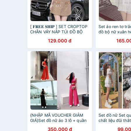
[ 𝐅𝐑𝐄𝐄 𝐒𝐇𝐈𝐏 ] SET CROPTOP
Set áo ren tơ tr
CHÂN VÁY NẮP TÚI ĐỒ BỘ
đồ bộ nữ xuân 
NỮ HỌA TIẾT
129.000 đ
165.0
{NHẬP MÃ VOUCHER GIẢM
Set đồ nữ Set q
GIÁ}Set đồ nữ áo 3 lỗ + quần
chất liệu đũi th
xuông sang chảnh set xuông
trắng phong cá
350.000 đ
99.00
sang chảnh Annastore
Ulzzang dành c