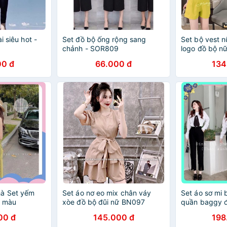
i siêu hot -
Set đồ bộ ống rộng sang
Set bộ vest 
chảnh - SOR809
logo đồ bộ n
BN10145
00 đ
66.000 đ
134
hà Set yếm
Set áo nơ eo mix chân váy
Set áo sơ mi 
3 màu
xòe đồ bộ đũi nữ BN097
quần baggy 
00 đ
145.000 đ
198