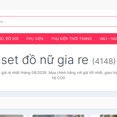
Ủ, ĐỒ BƠI
PHỤ KIỆN
PHỤ KIỆN THỜI TRANG
VALI - BA
set đồ nữ gia re
(4148)
e giá rẻ nhất tháng 08/2026. Mua chính hãng với giá tốt nhất, giao hà
hộ COD