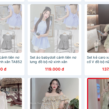
cánh tiên nơ
Set áo babydoll cánh tiên nơ
Set kẻ caro x
inh xắn TA852
lưng đồ bộ nữ xinh xắn
cổ V đồ bộ n
TA10152
0 đ
119.000 đ
137