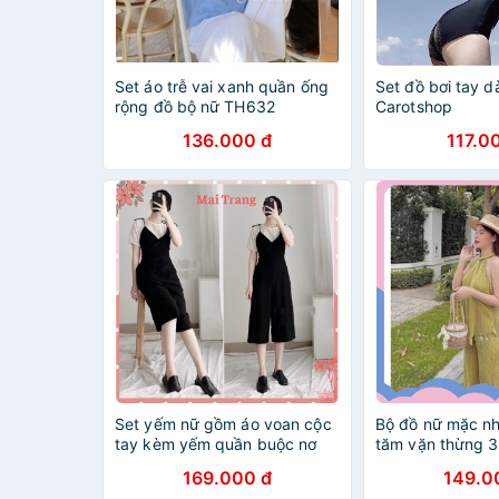
Set áo trễ vai xanh quần ống
Set đồ bơi tay dà
rộng đồ bộ nữ TH632
Carotshop
136.000 đ
117.0
Set yếm nữ gồm áo voan cộc
Bộ đồ nữ mặc n
tay kèm yếm quần buộc nơ
tăm vặn thừng 
vai, Set đồ nữ đi chơi
XIAOMIMI
169.000 đ
149.0
Maitrangshop92 – (TTA69)