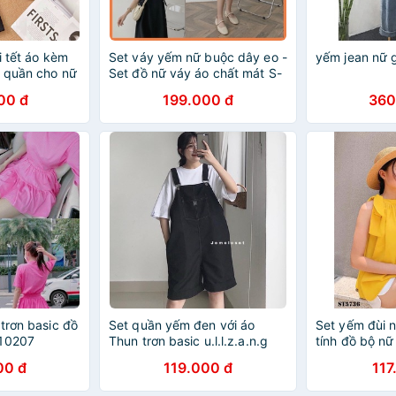
i tết áo kèm
Set váy yếm nữ buộc dây eo -
yếm jean nữ 
y quần cho nữ
Set đồ nữ váy áo chất mát S-
Y
00 đ
199.000 đ
360
trơn basic đồ
Set quần yếm đen với áo
Set yếm đùi 
H10207
Thun trơn basic u.l.l.z.a.n.g
tính đồ bộ nữ
[FREESHIP] Set đồ cho nữ
00 đ
119.000 đ
117
đẹp, set cực chất đơn giản