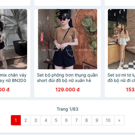
 mix chân váy
Set bộ phông trơn thụng quần
Set sơ mi tơ l
bay nữ BN200
short đùi đồ bộ nữ xuân hè
đồ bộ nữ đi 
DN293
00 đ
129.000 đ
153
Trang 1/83
1
2
3
4
5
6
7
8
9
10
»