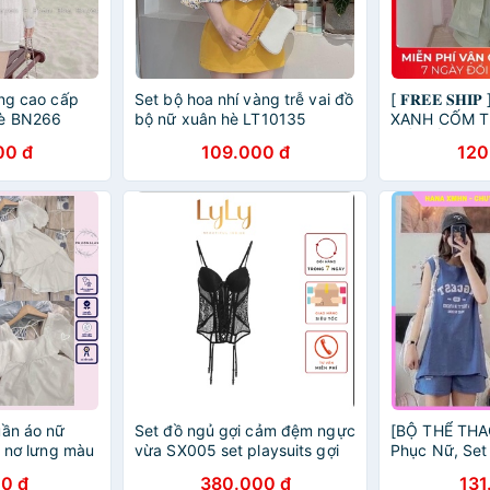
ắng cao cấp
Set bộ hoa nhí vàng trễ vai đồ
[ 𝐅𝐑𝐄𝐄 𝐒𝐇
hè BN266
bộ nữ xuân hè LT10135
XANH CỐM T
CẤP ĐỒ BỘ 
00 đ
109.000 đ
120
uần áo nữ
Set đồ ngủ gợi cảm đệm ngực
[BỘ THỂ THAO
ắt nơ lưng màu
vừa SX005 set playsuits gợi
Phục Nữ, Set
ch Hàn Quốc
cảm gọng mềm
Thể Thao Áo
0 đ
380.000 đ
131
ho nữ PHULA
KÈM ÁO BRA 