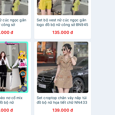
nữ cúc ngọc gắn
Set bộ vest nữ cúc ngọc gắn
ữ công sở
logo đồ bộ nữ công sở BN945
.000 đ
135.000 đ
bèo nơ cổ mix
Set croptop chân váy nắp túi
đồ bộ nữ
đồ bộ nữ họa tiết chữ NN433
.000 đ
139.000 đ