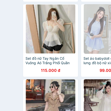
Set đồ nữ Tay Ngắn Cổ
Set áo babydoll 
Vuông Aó Trắng Phối Quần
lưng đồ bộ nữ x
Umi-TOMGB
115.000 đ
99.00