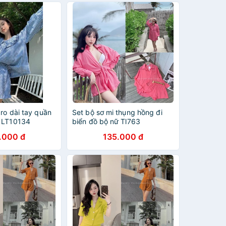
ro dài tay quần
Set bộ sơ mi thụng hồng đi
 LT10134
biển đồ bộ nữ Tl763
.000 đ
135.000 đ