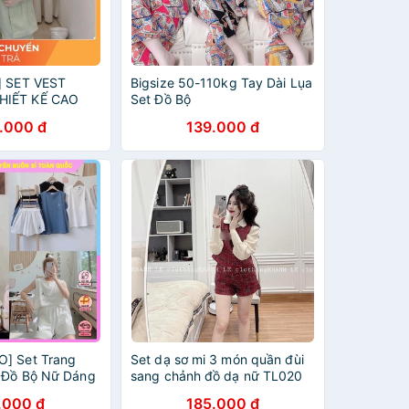
𝐏 ] SET VEST
Bigsize 50-110kg Tay Dài Lụa
HIẾT KẾ CAO
Set Đồ Bộ
NỮ
.000 đ
139.000 đ
] Set Trang
Set dạ sơ mi 3 món quần đùi
 Đồ Bộ Nữ Dáng
sang chảnh đồ dạ nữ TL020
 Tanktop-KHÔNG
.000 đ
185.000 đ
Phối Quần Ngắn