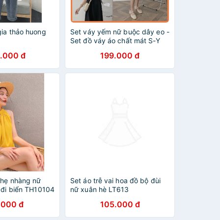
gia thảo huong
Set váy yếm nữ buộc dây eo -
Set đồ váy áo chất mát S-Y
.000 đ
199.000 đ
nhẹ nhàng nữ
Set áo trễ vai hoa đồ bộ đùi
 đi biển TH10104
nữ xuân hè LT613
.000 đ
105.000 đ