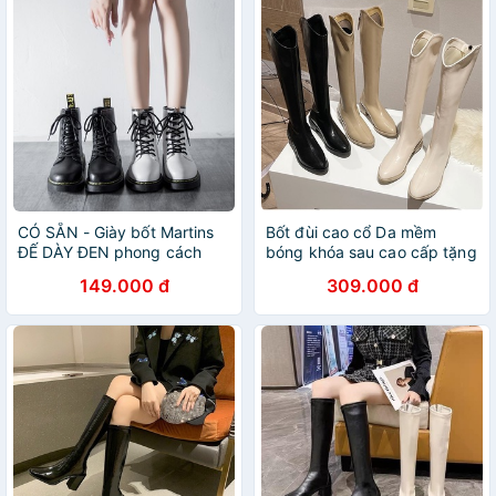
CÓ SẴN - Giày bốt Martins
Bốt đùi cao cổ Da mềm
ĐẾ DÀY ĐEN phong cách
bóng khóa sau cao cấp tặng
ulzzang cao cổ đế dày
kèm tất-Boots mũi nhọn đế
149.000 đ
309.000 đ
vuông 4,5 cm thời trang
mùa đông