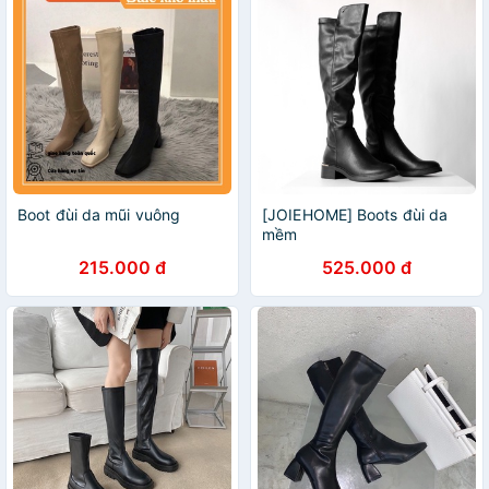
Boot đùi da mũi vuông
[JOIEHOME] Boots đùi da
mềm
215.000 đ
525.000 đ