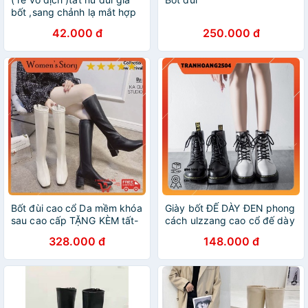
bốt ,sang chảnh lạ mắt hợp
thời trang
42.000 đ
250.000 đ
Bốt đùi cao cổ Da mềm khóa
Giày bốt ĐẾ DÀY ĐEN phong
sau cao cấp TẶNG KÈM tất-
cách ulzzang cao cổ đế dày
Boot đế vuông 5 cm thời
328.000 đ
148.000 đ
trang mùa đông