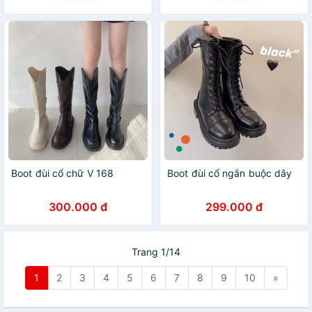
Boot đùi cổ chữ V 168
Boot đùi cổ ngắn buộc dây
300.000 đ
299.000 đ
Trang 1/14
1
2
3
4
5
6
7
8
9
10
»