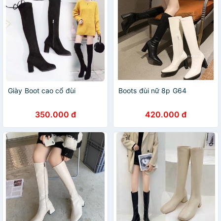
Giày Boot cao cổ đùi
Boots đùi nữ 8p G64
350.000 đ
420.000 đ