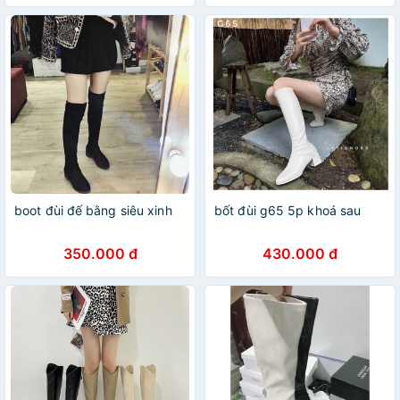
boot đùi đế bằng siêu xinh
bốt đùi g65 5p khoá sau
350.000 đ
430.000 đ