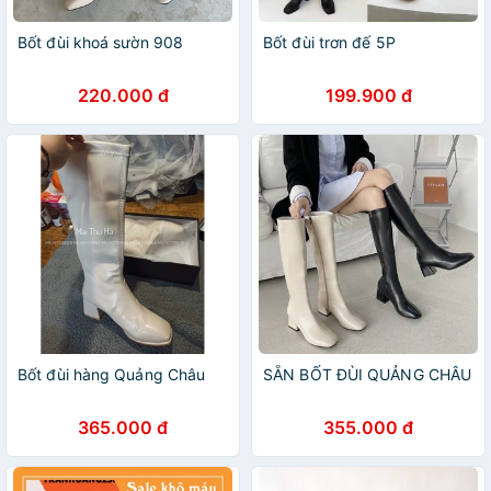
Bốt đùi khoá sườn 908
Bốt đùi trơn đế 5P
220.000 đ
199.900 đ
Bốt đùi hàng Quảng Châu
SẴN BỐT ĐÙI QUẢNG CHÂU
365.000 đ
355.000 đ