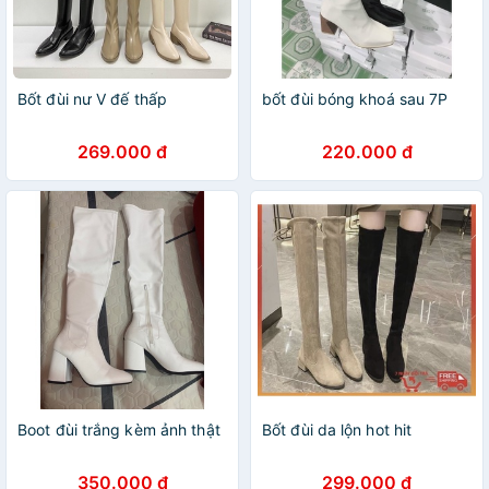
Bốt đùi nư V đế thấp
bốt đùi bóng khoá sau 7P
269.000 đ
220.000 đ
Boot đùi trắng kèm ảnh thật
Bốt đùi da lộn hot hit
350.000 đ
299.000 đ