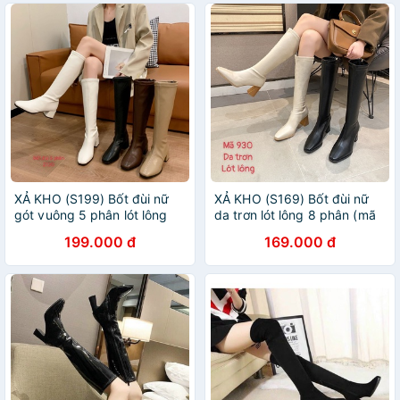
XẢ KHO (S199) Bốt đùi nữ
XẢ KHO (S169) Bốt đùi nữ
gót vuông 5 phân lót lông
da trơn lót lông 8 phân (mã
(mã 2130 - bốt đùi)
930-bốt đùi)
199.000 đ
169.000 đ