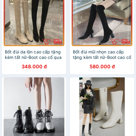
Bốt đùi da lộn cao cấp tặng
Bốt đùi mũi nhọn cao cấp
kèm tất nữ-Boot cao cổ qua
tặng kèm tất nữ-Boot cao cổ
gối đế vuông 4 cm thời
qua gối đế vuông 7 cm thời
348.000 đ
580.000 đ
trang mùa đông
trang mùa đông