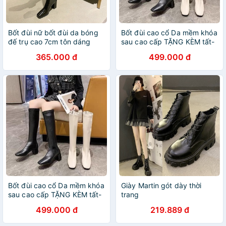
Bốt đùi nữ bốt đùi da bóng
Bốt đùi cao cổ Da mềm khóa
đế trụ cao 7cm tôn dáng
sau cao cấp TẶNG KÈM tất-
siêu sang
Boot đế vuông 5 cm thời
365.000 đ
499.000 đ
trang mùa đông size 39
form nhỏ
Bốt đùi cao cổ Da mềm khóa
Giày Martin gót dày thời
sau cao cấp TẶNG KÈM tất-
trang
Boot đế vuông 5 cm thời
499.000 đ
219.889 đ
trang mùa đông size 39
form nhỏ