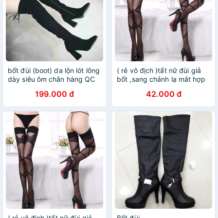
bốt đùi (boot) da lộn lót lông
( rẻ vô địch )tất nữ đùi giả
dày siêu ôm chân hàng QC
bốt ,sang chảnh lạ mắt hợp
xịn - khoá cạnh gót 7p
thời trang
199.000 đ
42.000 đ
( rẻ vô địch )tất nữ đùi giả
Bốt đùi