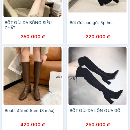
BỐT ĐÙI DA BÓNG SIÊU
Bốt đùi cao gót 5p hot
CHẤT
350.000 đ
220.000 đ
Boots đùi nữ 5cm (3 màu)
BỐT ĐÙI DA LỘN QUA GỐI
420.000 đ
250.000 đ