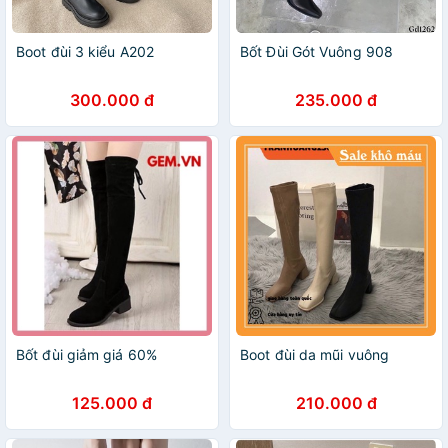
Boot đùi 3 kiểu A202
Bốt Đùi Gót Vuông 908
300.000 đ
235.000 đ
Bốt đùi giảm giá 60%
Boot đùi da mũi vuông
125.000 đ
210.000 đ