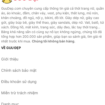
GuuDep.com chuyên cung cấp thông tin giá cả thời trang nữ, quần
áo, áo khoác, đầm, chân váy, vest, phụ kiện, thắt lưng, mũ nón,
khăn choàng, đồ ngủ, nội y, bikini, đồ lót. Giày dép nữ, giày cao
gót, giày búp bê, giày thể thao, giày sandals, dép nữ. Vali, balô, túi
xách. Đồng hồ, mắt kính, trang sức, dây đeo, lắc tay thời trang...
Bằng khả năng sẵn có cùng sự nỗ lực không ngừng, chúng tôi đã
tổng hợp hơn 200.000 sản phẩm, giúp bạn so sánh giá, tìm giá rẻ
nhất trước khi mua.
Chúng tôi không bán hàng.
VỀ GUU ĐẸP
Giới thiệu
Chính sách bảo mật
Điều khoản sử dụng
Miễn trừ trách nhiệm
Danh mục