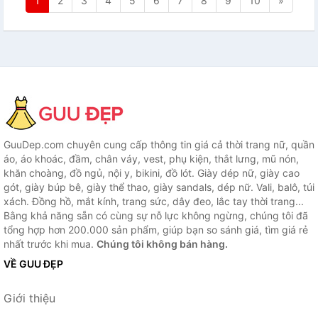
1
2
3
4
5
6
7
8
9
10
»
GuuDep.com chuyên cung cấp thông tin giá cả thời trang nữ, quần
áo, áo khoác, đầm, chân váy, vest, phụ kiện, thắt lưng, mũ nón,
khăn choàng, đồ ngủ, nội y, bikini, đồ lót. Giày dép nữ, giày cao
gót, giày búp bê, giày thể thao, giày sandals, dép nữ. Vali, balô, túi
xách. Đồng hồ, mắt kính, trang sức, dây đeo, lắc tay thời trang...
Bằng khả năng sẵn có cùng sự nỗ lực không ngừng, chúng tôi đã
tổng hợp hơn 200.000 sản phẩm, giúp bạn so sánh giá, tìm giá rẻ
nhất trước khi mua.
Chúng tôi không bán hàng.
VỀ GUU ĐẸP
Giới thiệu