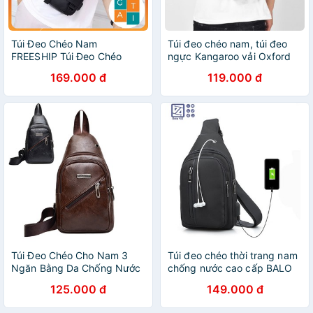
Túi Đeo Chéo Nam
Túi đeo chéo nam, túi đeo
FREESHIP Túi Đeo Chéo
ngực Kangaroo vải Oxford
Nam Cao Cấp, Chất Tốt
cao cấp chống nước
169.000 đ
119.000 đ
Chống Nước (TDCN-67)
Túi Đeo Chéo Cho Nam 3
Túi đeo chéo thời trang nam
Ngăn Bằng Da Chống Nước
chống nước cao cấp BALO
Xiuxianxilie
4.0
125.000 đ
149.000 đ