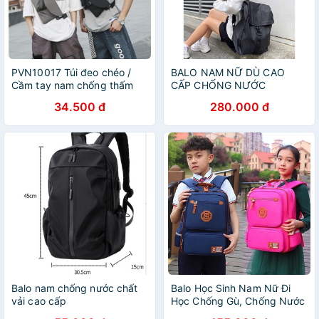
PVN10017 Túi đeo chéo /
BALO NAM NỮ DÙ CAO
Cầm tay nam chống thấm
CẤP CHỐNG NƯỚC
nước cao cấp T2
34.500 đ
280.000 đ
Balo nam chống nước chất
Balo Học Sinh Nam Nữ Đi
vải cao cấp
Học Chống Gù, Chống Nước