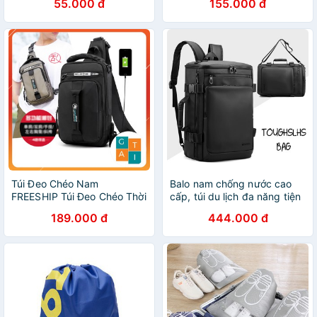
55.000 đ
155.000 đ
Túi Đeo Chéo Nam
Balo nam chống nước cao
FREESHIP Túi Đeo Chéo Thời
cấp, túi du lịch đa năng tiện
Trang Cao Cấp - Chống
lợi TOUGHSLHSBAG
189.000 đ
444.000 đ
Nước (TDCN-113)