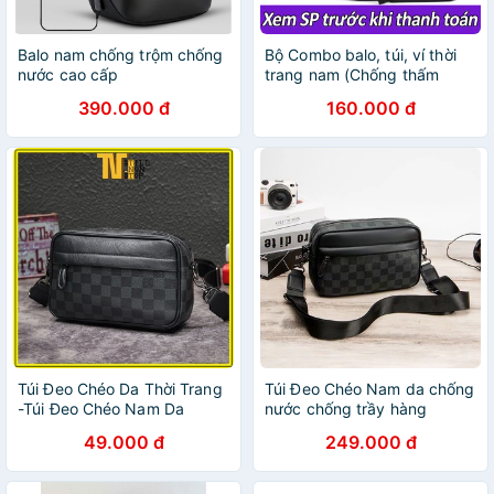
Balo nam chống trộm chống
Bộ Combo balo, túi, ví thời
nước cao cấp
trang nam (Chống thấm
nước)
390.000 đ
160.000 đ
Túi Đeo Chéo Da Thời Trang
Túi Đeo Chéo Nam da chống
-Túi Đeo Chéo Nam Da
nước chống trầy hàng
Chống nước chống trầy cao
quảng châu cao cấp W1915
49.000 đ
249.000 đ
cấp