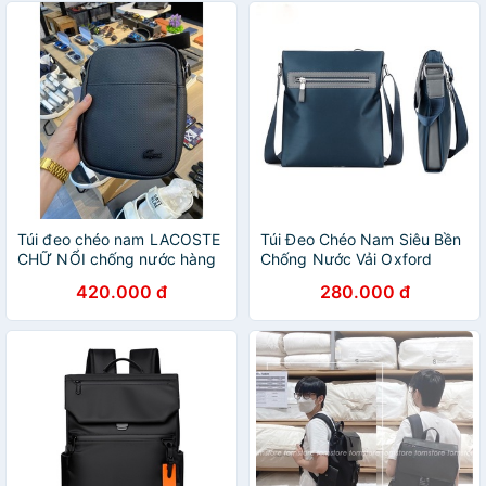
Túi đeo chéo nam LACOSTE
Túi Đeo Chéo Nam Siêu Bền
CHỮ NỔI chống nước hàng
Chống Nước Vải Oxford
xuất xịn
TMOOS TM8858
420.000 đ
280.000 đ