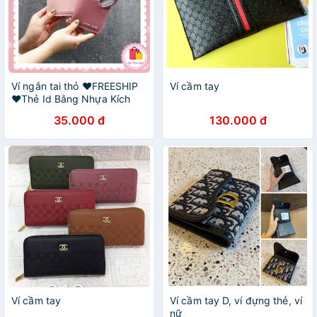
Ví ngắn tai thỏ ❤️FREESHIP
Ví cầm tay
❤️Thẻ Id Bằng Nhựa Kích
Thước TXCC 183
35.000 đ
130.000 đ
Ví cầm tay
Ví cầm tay D, ví đựng thẻ, ví
nữ