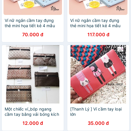
Ví nữ ngắn cầm tay đựng
Ví nữ ngắn cầm tay đựng
thẻ mini họa tiết kẻ 4 mẫu
thẻ mini họa tiết kẻ 4 mẫu
kích thước 11.5*8.5cm
kích thước 11.5*8.5cm
70.000 đ
117.000 đ
Một chiếc ví_bóp ngang
[Thanh Lý ] Ví cầm tay loại
cầm tay bằng vải bóng kích
lớn
thước 18x10cm
12.000 đ
35.000 đ