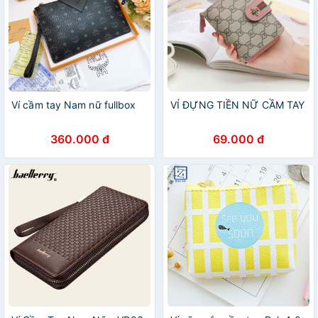
Ví cầm tay Nam nữ fullbox
VÍ ĐỰNG TIỀN NỮ CẦM TAY
360.000 đ
69.000 đ