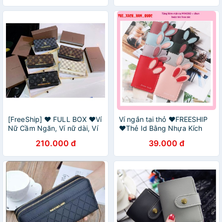
[FreeShip] ❤ FULL BOX ❤Ví
Ví ngắn tai thỏ ❤️FREESHIP
Nữ Cầm Ngăn, Ví nữ dài, Ví
❤️Thẻ Id Bằng Nhựa Kích
cầm tay, bóp cầm tay, bóp
Thước HQ183
210.000 đ
39.000 đ
nữ