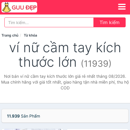
Tìm kiếm
Trang chủ
Từ khóa
ví nữ cầm tay kích
thước lớn
(11939)
Nơi bán ví nữ cầm tay kích thước lớn giá rẻ nhất tháng 08/2026.
Mua chính hãng với giá tốt nhất, giao hàng tận nhà miễn phí, thu hộ
COD
11.939
Sản Phẩm