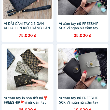
VÍ DÀI CẦM TAY 2 NGĂN
Ví cầm tay nữ FREESHIP
KHÓA LỚN KIỂU DÁNG HÀN
50K Ví ngắn nữ cầm tay
QUỐC
khoá hạt bấm
75.000 đ
35.000 đ
Ví cầm tay in hoạ tiết nữ❣️
Ví cầm tay nữ FREESHIP
FREESHIP❣️ví nữ cầm tay
50K Ví ngắn nữ cầm tay
khoá hạt bấm
65.000 đ
10.000 đ