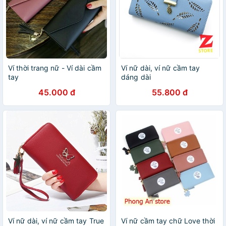
Ví thời trang nữ - Ví dài cầm
Ví nữ dài, ví nữ cầm tay
tay
dáng dài
45.000 đ
55.800 đ
Ví nữ dài, ví nữ cầm tay True
Ví nữ cầm tay chữ Love thời