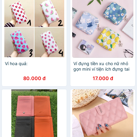
Ví hoa quả:
Ví đựng tiền xu cho nữ nhỏ
gọn mini ví tiện ích đựng tai
nghe, tiền lẻ, phụ kiện, lặt
80.000 đ
17.000 đ
vặt... hoạt tiết hoa quả lá
cành