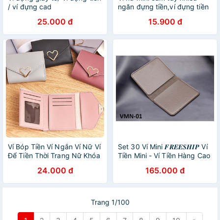
/ ví đựng cad
ngăn đựng tiền,ví đựng tiền
nữ MINNIE M280
25.000 đ
15.900 đ
Ví Bóp Tiền Ví Ngắn Ví Nữ Ví
Set 30 Ví Mini 𝑭𝑹𝑬𝑬𝑺𝑯𝑰𝑷 Ví
Để Tiền Thời Trang Nữ Khóa
Tiền Mini - Ví Tiền Hàng Cao
Trái Tim Mini Cầm Tay Xinh
Cấp VNXK - 2 Ngăn Để Thẻ
24.000 đ
165.000 đ
Xắn
- VMN01
Trang 1/100