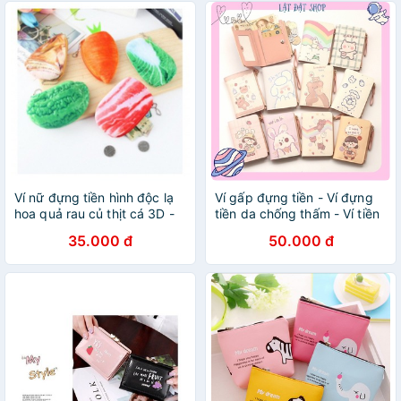
Ví nữ đựng tiền hình độc lạ
Ví gấp đựng tiền - Ví đựng
hoa quả rau củ thịt cá 3D -
tiền da chống thấm - Ví tiền
Nhà Mỵ Shop
hoạ tiết gấu/thỏ/cừu xinh
35.000 đ
50.000 đ
xắn