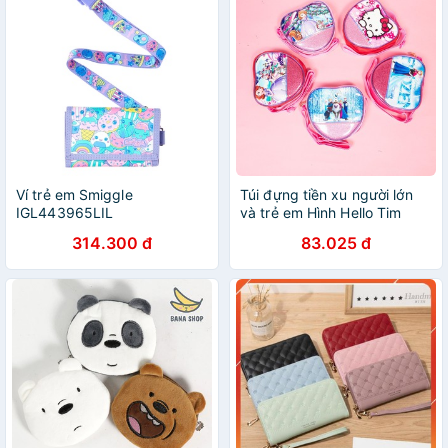
Ví trẻ em Smiggle
Túi đựng tiền xu người lớn
IGL443965LIL
và trẻ em Hình Hello Tim
Hồng GR4 Shalla
314.300 đ
83.025 đ