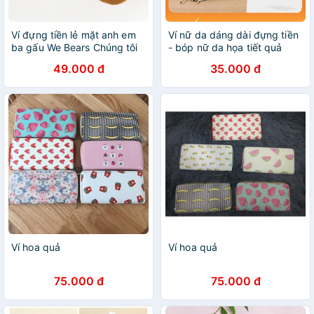
Ví đựng tiền lẻ mặt anh em
Ví nữ da dáng dài đựng tiền
ba gấu We Bears Chúng tôi
- bóp nữ da họa tiết quả
là gấu
trám V7
49.000 đ
35.000 đ
Ví hoa quả
Ví hoa quả
75.000 đ
75.000 đ