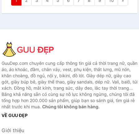
1
2
3
4
5
6
7
8
9
10
»
GuuDep.com chuyên cung cấp thông tin giá cả thời trang nữ, quần
áo, áo khoác, đầm, chân váy, vest, phụ kiện, thắt lưng, mũ nón,
khăn choàng, đồ ngủ, nội y, bikini, đồ lót. Giày dép nữ, giày cao
gót, giày búp bê, giày thể thao, giày sandals, dép nữ. Vali, balô, túi
xách. Đồng hồ, mắt kính, trang sức, dây đeo, lắc tay thời trang...
Bằng khả năng sẵn có cùng sự nỗ lực không ngừng, chúng tôi đã
tổng hợp hơn 200.000 sản phẩm, giúp bạn so sánh giá, tìm giá rẻ
nhất trước khi mua.
Chúng tôi không bán hàng.
VỀ GUU ĐẸP
Giới thiệu