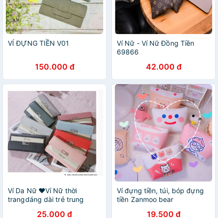
VÍ ĐỰNG TIỀN V01
Ví Nữ - Ví Nữ Đồng Tiền
69866
150.000 đ
42.000 đ
Ví Da Nữ ❤️Ví Nữ thời
Ví đựng tiền, túi, bóp đựng
trangdáng dài trẻ trung
tiền Zanmoo bear
năng động ❤️ Ví Nữ nhiều
25.000 đ
19.500 đ
ngăn đựng tiền siêu cute