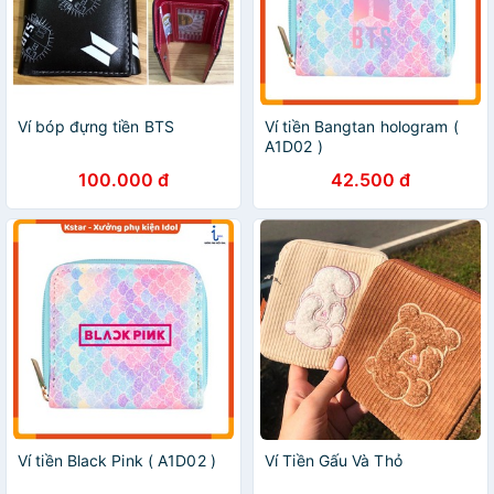
Ví bóp đựng tiền BTS
Ví tiền Bangtan hologram (
A1D02 )
100.000 đ
42.500 đ
Ví tiền Black Pink ( A1D02 )
Ví Tiền Gấu Và Thỏ