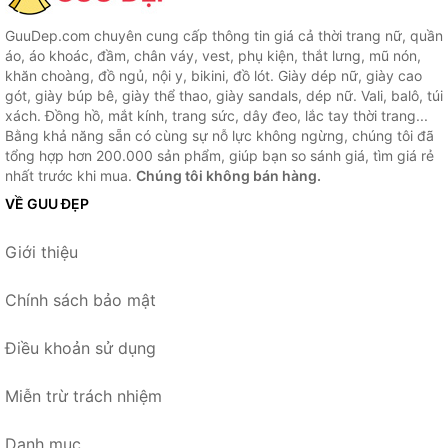
GuuDep.com chuyên cung cấp thông tin giá cả thời trang nữ, quần
áo, áo khoác, đầm, chân váy, vest, phụ kiện, thắt lưng, mũ nón,
khăn choàng, đồ ngủ, nội y, bikini, đồ lót. Giày dép nữ, giày cao
gót, giày búp bê, giày thể thao, giày sandals, dép nữ. Vali, balô, túi
xách. Đồng hồ, mắt kính, trang sức, dây đeo, lắc tay thời trang...
Bằng khả năng sẵn có cùng sự nỗ lực không ngừng, chúng tôi đã
tổng hợp hơn 200.000 sản phẩm, giúp bạn so sánh giá, tìm giá rẻ
nhất trước khi mua.
Chúng tôi không bán hàng.
VỀ GUU ĐẸP
Giới thiệu
Chính sách bảo mật
Điều khoản sử dụng
Miễn trừ trách nhiệm
Danh mục