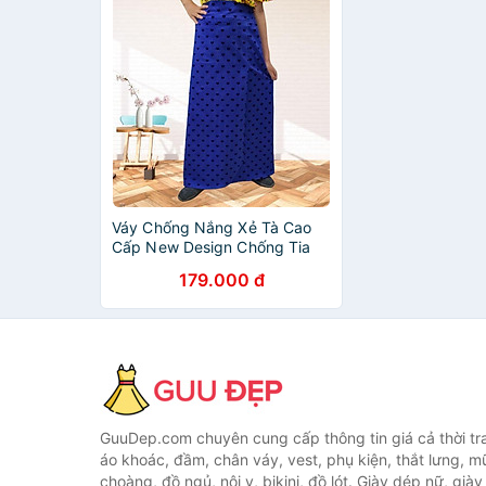
Váy Chống Nắng Xẻ Tà Cao
Cấp New Design Chống Tia
UV Chất Vải KaKi Cotton Mềm,
179.000 đ
Thoáng mát (Freesize 40-75
kg) VCN001
GuuDep.com chuyên cung cấp thông tin giá cả thời tr
áo khoác, đầm, chân váy, vest, phụ kiện, thắt lưng, m
choàng, đồ ngủ, nội y, bikini, đồ lót. Giày dép nữ, già