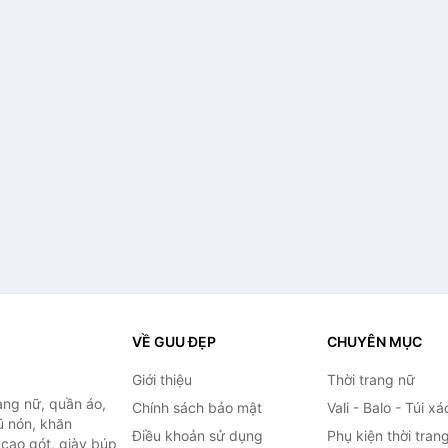
VỀ GUU ĐẸP
CHUYÊN MỤC
Giới thiệu
Thời trang nữ
ang nữ, quần áo,
Chính sách bảo mật
Vali - Balo - Túi xá
ũ nón, khăn
Điều khoản sử dụng
Phụ kiện thời tran
y cao gót, giày búp