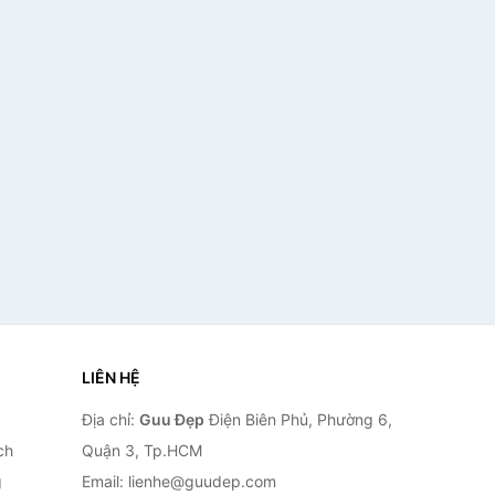
LIÊN HỆ
Địa chỉ:
Guu Đẹp
Điện Biên Phủ, Phường 6,
ch
Quận 3, Tp.HCM
g
Email: lienhe@guudep.com