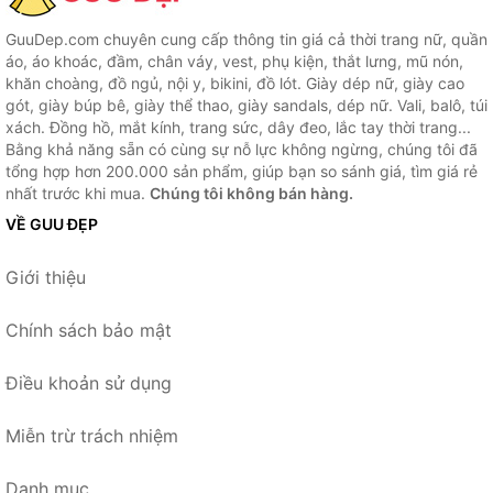
GuuDep.com chuyên cung cấp thông tin giá cả thời trang nữ, quần
áo, áo khoác, đầm, chân váy, vest, phụ kiện, thắt lưng, mũ nón,
khăn choàng, đồ ngủ, nội y, bikini, đồ lót. Giày dép nữ, giày cao
gót, giày búp bê, giày thể thao, giày sandals, dép nữ. Vali, balô, túi
xách. Đồng hồ, mắt kính, trang sức, dây đeo, lắc tay thời trang...
Bằng khả năng sẵn có cùng sự nỗ lực không ngừng, chúng tôi đã
tổng hợp hơn 200.000 sản phẩm, giúp bạn so sánh giá, tìm giá rẻ
nhất trước khi mua.
Chúng tôi không bán hàng.
VỀ GUU ĐẸP
Giới thiệu
Chính sách bảo mật
Điều khoản sử dụng
Miễn trừ trách nhiệm
Danh mục